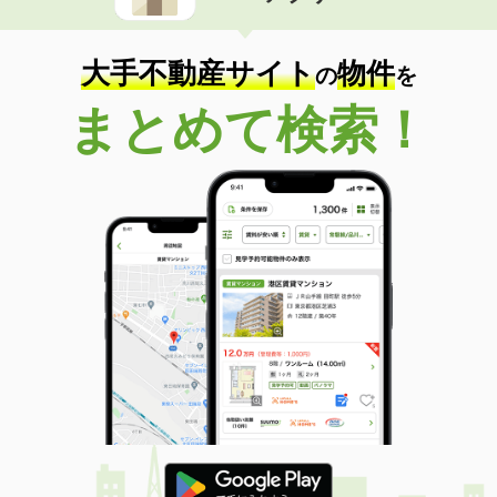
大手不動産サイト
物件
の
を
まとめて検索！