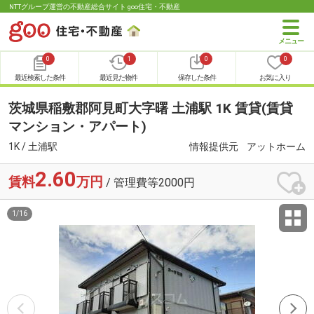
NTTグループ運営の不動産総合サイト goo住宅・不動産
0
1
0
0
最近検索した条件
最近見た物件
保存した条件
お気に入り
茨城県稲敷郡阿見町大字曙 土浦駅 1K 賃貸(賃貸
マンション・アパート)
1K / 土浦駅
情報提供元
アットホーム
2.60
賃料
万円
/ 管理費等2000円
1
/
16