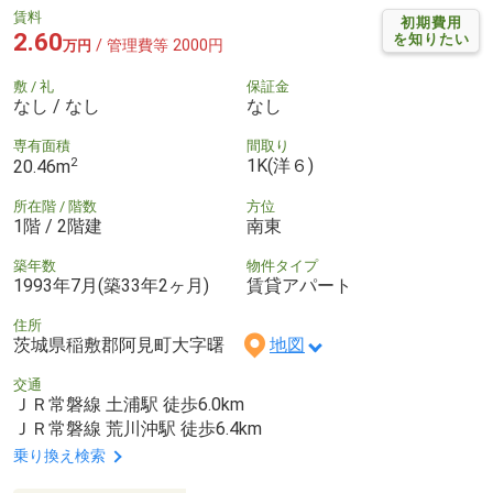
賃料
初期費用
2.60
を知りたい
/ 管理費等 2000円
万円
敷 / 礼
保証金
なし / なし
なし
専有面積
間取り
2
1K(洋６)
20.46m
所在階 / 階数
方位
1階 / 2階建
南東
築年数
物件タイプ
1993年7月(築33年2ヶ月)
賃貸アパート
住所
茨城県稲敷郡阿見町大字曙
地図
交通
ＪＲ常磐線 土浦駅 徒歩6.0km
ＪＲ常磐線 荒川沖駅 徒歩6.4km
乗り換え検索