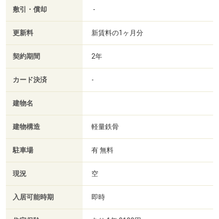
敷引・償却
-
更新料
新賃料の1ヶ月分
契約期間
2年
カード決済
-
建物名
建物構造
軽量鉄骨
駐車場
有 無料
現況
空
入居可能時期
即時