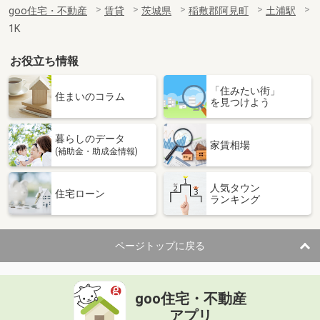
goo住宅・不動産
賃貸
茨城県
稲敷郡阿見町
土浦駅
1K
お役立ち情報
「住みたい街」
住まいのコラム
を見つけよう
暮らしのデータ
家賃相場
(補助金・助成金情報)
人気タウン
住宅ローン
ランキング
ページトップに戻る
goo住宅・不動産
アプリ