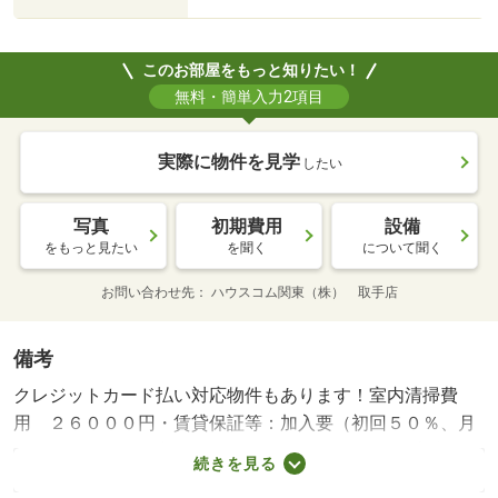
このお部屋をもっと知りたい！
無料・簡単入力2項目
実際に物件を見学
したい
写真
初期費用
設備
をもっと見たい
を聞く
について聞く
お問い合わせ先
ハウスコム関東（株） 取手店
備考
クレジットカード払い対応物件もあります！室内清掃費
用 ２６０００円・賃貸保証等：加入要（初回５０％、月
次１．５％）・鍵交換代：あり２４，２００円～/害虫防
続きを見る
除・光触媒コー 45100円/24時間サポート 16500円/室内消