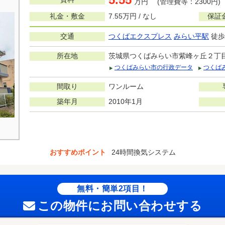
万円 (管理費等：2300円)
礼金・敷金
7.55万円 / なし
保証
交通
つくばエクスプレス
みらい平駅
徒歩
所在地
茨城県つくばみらい市紫峰ヶ丘２丁
つくばみらい市の行政データ
つくば
間取り
ワンルーム
築年月
2010年1月
おすすめポイント
24時間換気システム
無料・簡単2項目！
この物件にお問い合わせする