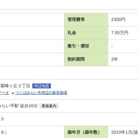
管理費等
2300円
礼金
7.55万円
敷引・償却
-
契約期間
2年
市紫峰ヶ丘２丁目
周辺地図
データ
つくばみらい市周辺の家賃相場
らい平駅 徒歩16分
乗換案内
スⅡ
．８）
築年月（築年数）
2010年1月(