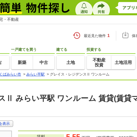
住宅・不動産
1
最近見た物件
保
一戸建てを買う
建てる
投資する
不動産
古
新築
中古
土地
土地活用
投資
くばみらい市
>
みらい平駅
>
グレイス・レジデンスⅡ ワンルーム
Ⅱ みらい平駅 ワンルーム 賃貸(賃
を表示
5.55
賃料