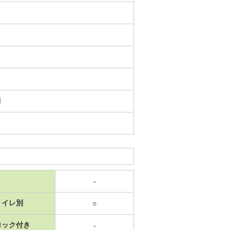
日
-
トイレ別
○
ロック付き
-