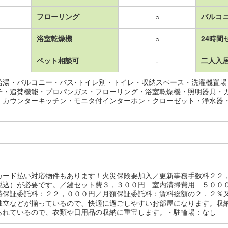
フローリング
バルコ
○
浴室乾燥機
24時間
○
ペット相談可
二人入
-
給湯・バルコニー・バス･トイレ別・トイレ・収納スペース・洗濯機置
子・追焚機能・プロパンガス・フローリング・浴室乾燥機・照明器具・
・カウンターキッチン・モニタ付インターホン・クローゼット・浄水器
カード払い対応物件もあります！火災保険要加入／更新事務手数料２２
税込）が必要です。／鍵セット費３，３００円 室内清掃費用 ５００
時保証委託料：２２，０００円／月額保証委託料：賃料総額の２．２％
独立などが揃っているので、快適に過ごしやすいお部屋になります。収
られているので、衣類や日用品の収納に重宝します。・駐輪場：なし