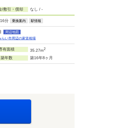
金/敷引・償却
なし / -
16分
乗換案内
駅情報
目
周辺地図
みらい市周辺の家賃相場
専有面積
2
35.27m
築年数
築16年8ヶ月