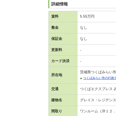
詳細情報
賃料
5.55万円
敷金
なし
保証金
なし
更新料
-
カード決済
-
茨城県つくばみらい
所在地
つくばみらい市の行政
交通
つくばエクスプレス み
建物名
グレイス・レジデン
間取り
ワンルーム（洋１２