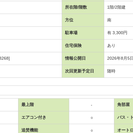
所在階/階数
1階/2階建
方位
南
駐車場
有 3,300円
住宅保険
あり
268]
情報公開日
2026年8月5
次回更新予定日
随時
最上階
角部屋
-
エアコン付き
バス・
○
追焚機能
オート
○