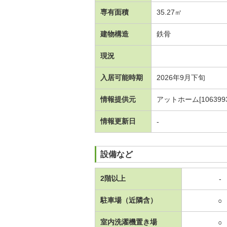
専有面積
35.27㎡
建物構造
鉄骨
現況
入居可能時期
2026年9月下旬
情報提供元
アットホーム[1063993
情報更新日
-
設備など
2階以上
-
駐車場（近隣含）
○
室内洗濯機置き場
○