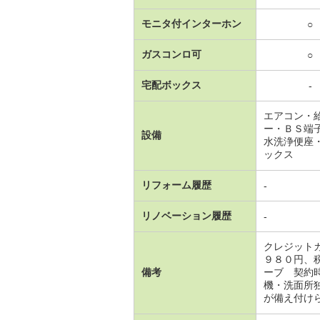
モニタ付インターホン
○
ガスコンロ可
○
宅配ボックス
-
エアコン・
ー・ＢＳ端
設備
水洗浄便座
ックス
リフォーム履歴
-
リノベーション履歴
-
クレジット
９８０円、
備考
ーブ 契約
機・洗面所
が備え付け