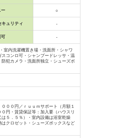
ニー
○
セキュリティ
-
居可
-
場・室内洗濯機置き場・洗面所・シャワ
ガスコンロ可・シャンプードレッサ・温
・防犯カメラ・洗面所独立・シューズボ
，０００円／ｒｕｕｍサポート（月額１
００円・賃貸保証等：加入要（ハウスリ
又は５．５％）・室内設備は浴室乾燥
納はクロゼット・シューズボックスなど