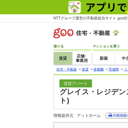
NTTグループ運営の不動産総合サイト goo
借りる
マンションを買う
店舗･
賃貸
新築
中
事業用
住宅・不動産
>
賃貸
>
首都圏
>
茨城県
>
つ
賃貸アパート
グレイス・レジデンス
ト)
情報提供元
アットホーム
印刷画面