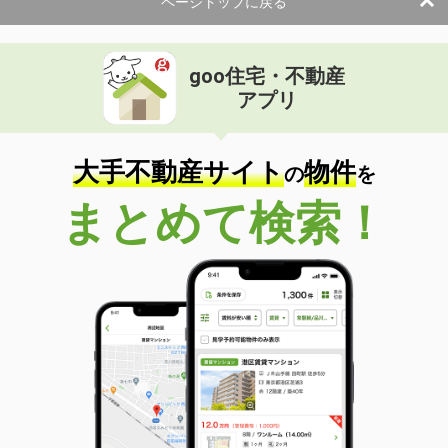
ページトップに戻る
goo住宅・不動産
アプリ
大手不動産サイト
物件
の
を
まとめて検索！