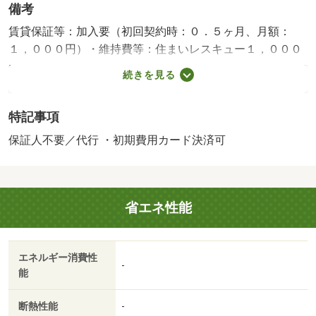
備考
賃貸保証等：加入要（初回契約時：０．５ヶ月、月額：
１，０００円）・維持費等：住まいレスキュー１，０００
円／月・久しぶりに空きました！貴重な築浅物件♪・バイク
続きを見る
置場：なし・駐輪場：なし・仲介手数料：１．１ヶ月/退去
時清掃費 66000円
特記事項
保証人不要／代行 ・初期費用カード決済可
省エネ性能
エネルギー消費性
-
能
断熱性能
-