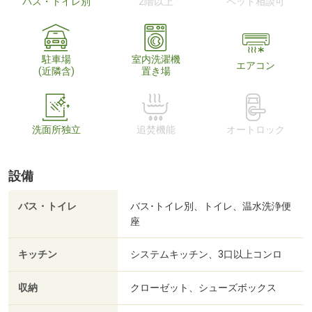
バス・トイレ別
2階以上
ペット相談可
駐車場
室内洗濯機
エアコン
(近隣含)
置き場
洗面所独立
追焚機能
オートロック
設備
バス・トイレ
バス･トイレ別、トイレ、温水洗浄便
座
キッチン
システムキッチン、3口以上コンロ
収納
クローゼット、シューズボックス