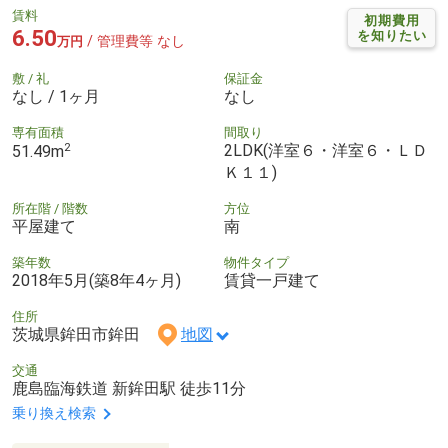
賃料
初期費用
6.50
を知りたい
/ 管理費等 なし
万円
敷 / 礼
保証金
なし / 1ヶ月
なし
専有面積
間取り
2
2LDK(洋室６・洋室６・ＬＤ
51.49m
Ｋ１１)
所在階 / 階数
方位
平屋建て
南
築年数
物件タイプ
2018年5月(築8年4ヶ月)
賃貸一戸建て
住所
茨城県鉾田市鉾田
地図
交通
鹿島臨海鉄道 新鉾田駅 徒歩11分
乗り換え検索