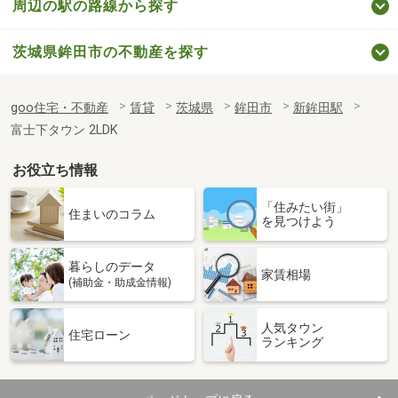
周辺の駅の路線から探す
茨城県鉾田市の不動産を探す
goo住宅・不動産
賃貸
茨城県
鉾田市
新鉾田駅
富士下タウン 2LDK
お役立ち情報
「住みたい街」
住まいのコラム
を見つけよう
暮らしのデータ
家賃相場
(補助金・助成金情報)
人気タウン
住宅ローン
ランキング