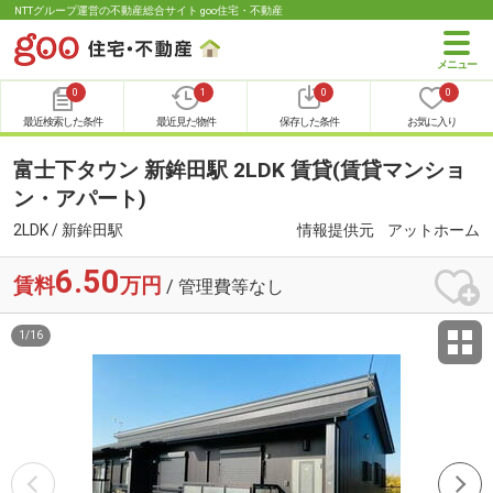
NTTグループ運営の不動産総合サイト goo住宅・不動産
0
1
0
0
最近検索した条件
最近見た物件
保存した条件
お気に入り
富士下タウン 新鉾田駅 2LDK 賃貸(賃貸マンショ
ン・アパート)
2LDK / 新鉾田駅
情報提供元
アットホーム
6.50
賃料
万円
/ 管理費等なし
1
/
16