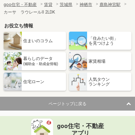
goo住宅・不動産
賃貸
茨城県
神栖市
鹿島神宮駅
カーサ ラウレールⅡ 2LDK
お役立ち情報
「住みたい街」
住まいのコラム
を見つけよう
暮らしのデータ
家賃相場
(補助金・助成金情報)
人気タウン
住宅ローン
ランキング
ページトップに戻る
goo住宅・不動産
アプリ