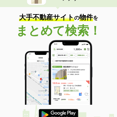
大手不動産サイト
物件
の
を
まとめて検索！