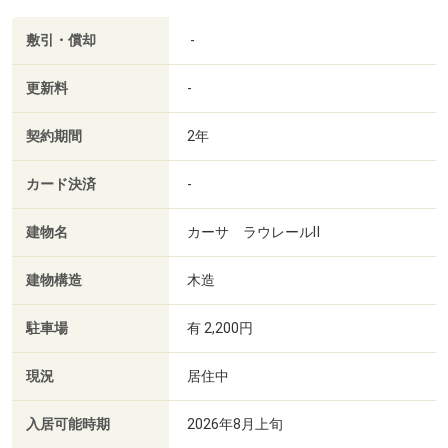
敷引・償却
-
更新料
-
契約期間
2年
カード決済
-
建物名
カーサ ラウレールⅡ
建物構造
木造
駐車場
有 2,200円
現況
居住中
入居可能時期
2026年8月上旬