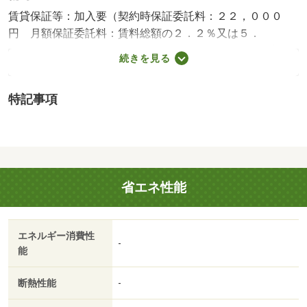
賃貸保証等：加入要（契約時保証委託料：２２，０００
円 月額保証委託料：賃料総額の２．２％又は５．
５％）・泉ハウジングおすすめ物件！当物件は家賃・初期
続きを見る
費用共にクレカ決済可能♪お気軽にお問合せ下さい☆・バ
イク置場：なし・駐輪場：有
特記事項
省エネ性能
エネルギー消費性
-
能
断熱性能
-