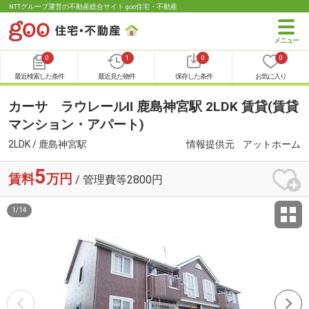
NTTグループ運営の不動産総合サイト goo住宅・不動産
0
1
0
0
最近検索した条件
最近見た物件
保存した条件
お気に入り
カーサ ラウレールⅡ 鹿島神宮駅 2LDK 賃貸(賃貸
マンション・アパート)
2LDK / 鹿島神宮駅
情報提供元
アットホーム
5
賃料
万円
/ 管理費等2800円
1
/
14