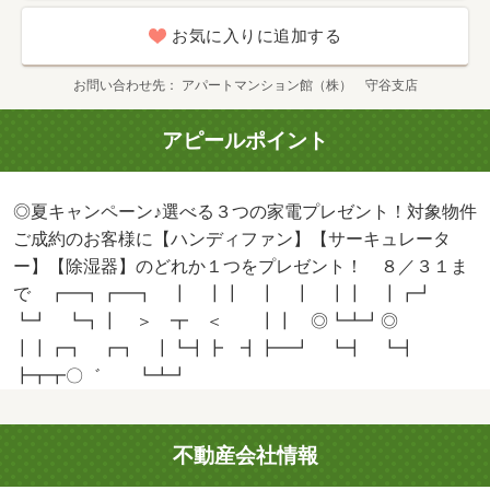
お気に入りに追加する
お問い合わせ先
アパートマンション館（株） 守谷支店
アピールポイント
◎夏キャンペーン♪選べる３つの家電プレゼント！対象物件
ご成約のお客様に【ハンディファン】【サーキュレータ
ー】【除湿器】のどれか１つをプレゼント！ ８／３１ま
で ┏━┓┏━┓ ┃ ┃┃ ┃ ┃ ┃┃ ┃┏┛
┗┛ ┗┓┃ ＞ ┳ ＜ ┃┃ ◎┗┻┛◎
┃┃┏┓ ┏┓ ┃┗┫┣ ┫┣━┛ ┗┫ ┗┫
┣┳┳〇゛ ┗┻┛
不動産会社情報