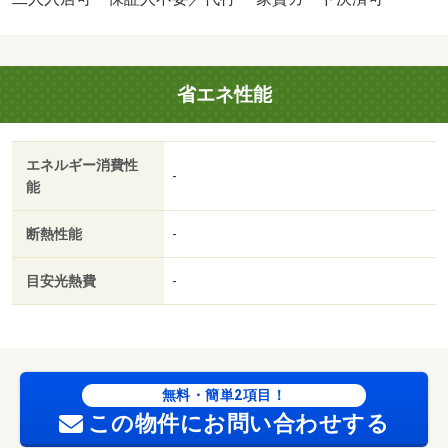
リック！ ８／３１まで・駐輪場：有
省エネ性能
エネルギー消費性
-
能
断熱性能
-
目安光熱費
-
無料・簡単2項目！
この物件にお問い合わせする