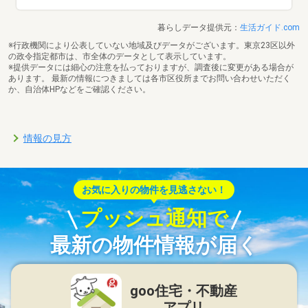
暮らしデータ提供元：
生活ガイド.com
※行政機関により公表していない地域及びデータがございます。東京23区以外
の政令指定都市は、市全体のデータとして表示しています。
※提供データには細心の注意を払っておりますが、調査後に変更がある場合が
あります。 最新の情報につきましては各市区役所までお問い合わせいただく
か、自治体HPなどをご確認ください。
情報の見方
お気に入りの物件を見逃さない！
プッシュ通知で
最新の物件情報が届く
goo住宅・不動産
アプリ