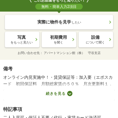
このお部屋をもっと知りたい！
無料・簡単入力2項目
実際に物件を見学
したい
写真
初期費用
設備
をもっと見たい
を聞く
について聞く
お問い合わせ先
アパートマンション館（株） 守谷支店
備考
オンライン内見実施中！・賃貸保証等：加入要（エポスカ
ード 初回保証料 月額総家賃の５０％ 月次更新料１．
５％最低保証料１５，０００円 （キャンパスプラン１
続きを見る
５，０００円） 月次更新料１．５％））・鍵交換代：あ
り２２，０００円～・維持費等：リブネスあんしんサポー
特記事項
ト１，３２０円／月・駐車場敷金：１ヶ月・◎夏キャンペ
ーン♪家電プレゼント！対象物件は「物件詳細を見る」をク
二人入居可・保証人不要／代行 ・家賃カード決済可