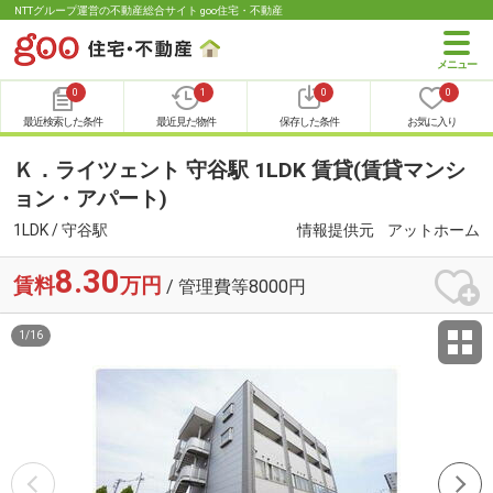
NTTグループ運営の不動産総合サイト goo住宅・不動産
0
1
0
0
最近検索した条件
最近見た物件
保存した条件
お気に入り
Ｋ．ライツェント 守谷駅 1LDK 賃貸(賃貸マンシ
ョン・アパート)
1LDK / 守谷駅
情報提供元
アットホーム
8.30
賃料
万円
/ 管理費等8000円
1
/
16