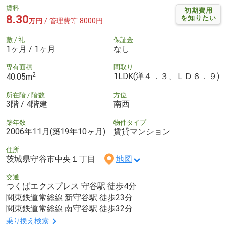
賃料
初期費用
8.30
を知りたい
/ 管理費等 8000円
万円
敷 / 礼
保証金
1ヶ月 / 1ヶ月
なし
専有面積
間取り
2
1LDK(洋４．３、ＬＤ６．９)
40.05m
所在階 / 階数
方位
3階 / 4階建
南西
築年数
物件タイプ
2006年11月(築19年10ヶ月)
賃貸マンション
住所
茨城県守谷市中央１丁目
地図
交通
つくばエクスプレス 守谷駅 徒歩4分
関東鉄道常総線 新守谷駅 徒歩23分
関東鉄道常総線 南守谷駅 徒歩32分
乗り換え検索