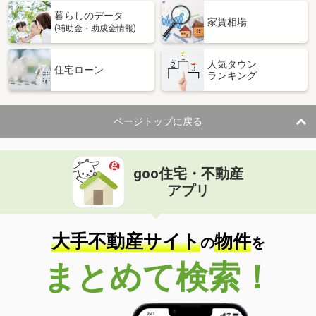
暮らしのデータ
家賃相場
(補助金・助成金情報)
人気タウン
住宅ローン
ランキング
ページトップに戻る
goo住宅・不動産
アプリ
大手不動産サイト
物件
の
を
まとめて検索！