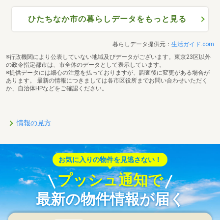
ひたちなか市の暮らしデータをもっと見る
暮らしデータ提供元：
生活ガイド.com
※行政機関により公表していない地域及びデータがございます。東京23区以外
の政令指定都市は、市全体のデータとして表示しています。
※提供データには細心の注意を払っておりますが、調査後に変更がある場合が
あります。 最新の情報につきましては各市区役所までお問い合わせいただく
か、自治体HPなどをご確認ください。
情報の見方
お気に入りの物件を見逃さない！
プッシュ通知で
最新の物件情報が届く