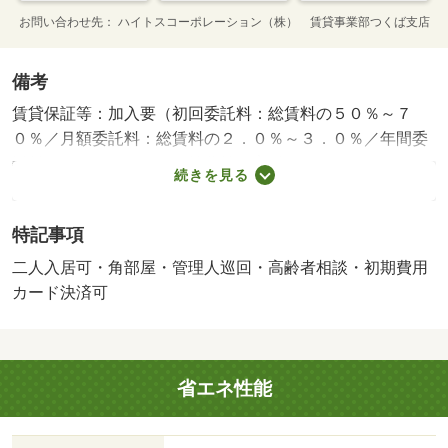
お問い合わせ先
ハイトスコーポレーション（株） 賃貸事業部つくば支店
備考
賃貸保証等：加入要（初回委託料：総賃料の５０％～７
０％／月額委託料：総賃料の２．０％～３．０％／年間委
託料：０～１万円）・維持費等：家財保険１，１００円／
続きを見る
月・管理形態／管理員の勤務形態：巡回・駐輪場：有/鍵費
用 16500円/あんしんパック 22000円/２４時間サポート優
特記事項
待サービス 26400円
二人入居可・角部屋・管理人巡回・高齢者相談・初期費用
カード決済可
省エネ性能