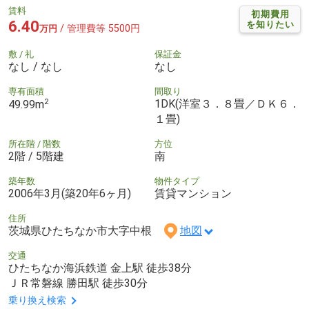
賃料
初期費用
6.40
を知りたい
/ 管理費等 5500円
万円
敷 / 礼
保証金
なし / なし
なし
専有面積
間取り
2
1DK(洋室３．８畳／ＤＫ６．
49.99m
１畳)
所在階 / 階数
方位
2階 / 5階建
南
築年数
物件タイプ
2006年3月(築20年6ヶ月)
賃貸マンション
住所
茨城県ひたちなか市大字中根
地図
交通
ひたちなか海浜鉄道 金上駅 徒歩38分
ＪＲ常磐線 勝田駅 徒歩30分
乗り換え検索