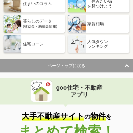
「住みたい街」
住まいのコラム
を見つけよう
暮らしのデータ
家賃相場
(補助金・助成金情報)
人気タウン
住宅ローン
ランキング
ページトップに戻る
goo住宅・不動産
アプリ
大手不動産サイト
物件
の
を
まとめて検索！