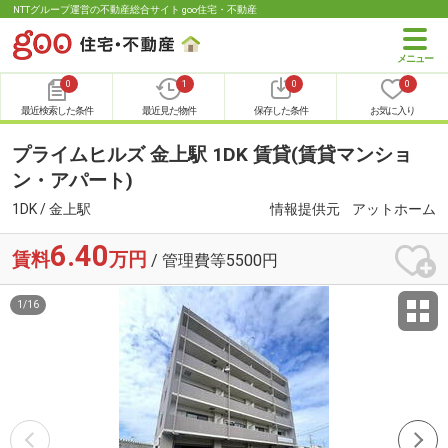
NTTグループ運営の不動産総合サイト goo住宅・不動産
0
1
0
0
最近検索した条件
最近見た物件
保存した条件
お気に入り
プライムヒルズ 金上駅 1DK 賃貸(賃貸マンショ
ン・アパート)
1DK / 金上駅
情報提供元
アットホーム
6.40
賃料
万円
/ 管理費等5500円
1
/
16