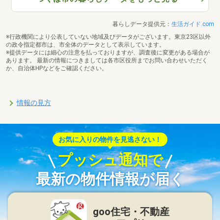
暮らしデータ提供元：
生活ガイド.com
※行政機関により公表していない地域及びデータがございます。東京23区以外
の政令指定都市は、市全体のデータとして表示しています。
※提供データには細心の注意を払っておりますが、調査後に変更がある場合が
あります。 最新の情報につきましては各市区役所までお問い合わせいただく
か、自治体HPなどをご確認ください。
情報の見方
お気に入りの物件を見逃さない！
プッシュ通知で
最新の物件情報が届く
goo住宅・不動産