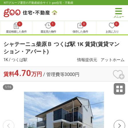
NTTグループ運営の不動産総合サイト goo住宅・不動産
0
1
0
0
最近検索した条件
最近見た物件
保存した条件
お気に入り
シャテーニュ柴原Ｂ つくば駅 1K 賃貸(賃貸マン
ション・アパート)
1K / つくば駅
情報提供元
アットホーム
4.70
賃料
万円
/ 管理費等3000円
1
/
16