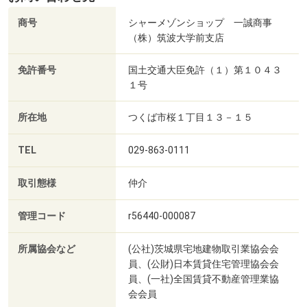
商号
シャーメゾンショップ 一誠商事
（株）筑波大学前支店
免許番号
国土交通大臣免許（１）第１０４３
１号
所在地
つくば市桜１丁目１３－１５
TEL
029-863-0111
取引態様
仲介
管理コード
r56440-000087
所属協会など
(公社)茨城県宅地建物取引業協会会
員、(公財)日本賃貸住宅管理協会会
員、(一社)全国賃貸不動産管理業協
会会員