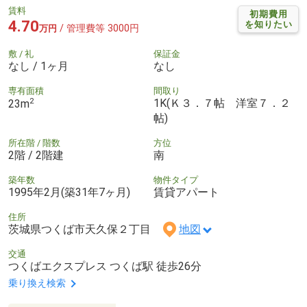
賃料
初期費用
4.70
を知りたい
/ 管理費等 3000円
万円
敷 / 礼
保証金
なし / 1ヶ月
なし
専有面積
間取り
2
1K(Ｋ３．７帖 洋室７．２
23m
帖)
所在階 / 階数
方位
2階 / 2階建
南
築年数
物件タイプ
1995年2月(築31年7ヶ月)
賃貸アパート
住所
茨城県つくば市天久保２丁目
地図
交通
つくばエクスプレス つくば駅 徒歩26分
乗り換え検索