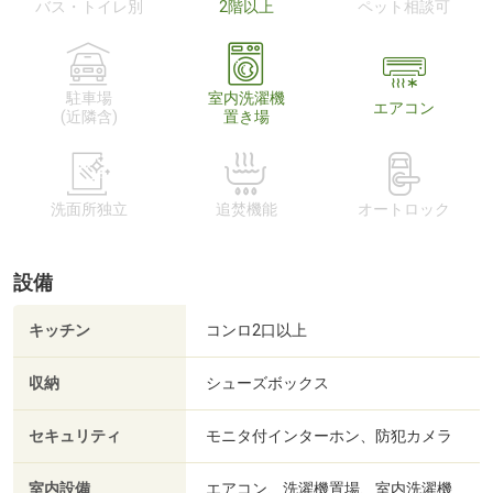
バス・トイレ別
2階以上
ペット相談可
駐車場
室内洗濯機
エアコン
(近隣含)
置き場
洗面所独立
追焚機能
オートロック
設備
キッチン
コンロ2口以上
収納
シューズボックス
セキュリティ
モニタ付インターホン、防犯カメラ
室内設備
エアコン、洗濯機置場、室内洗濯機