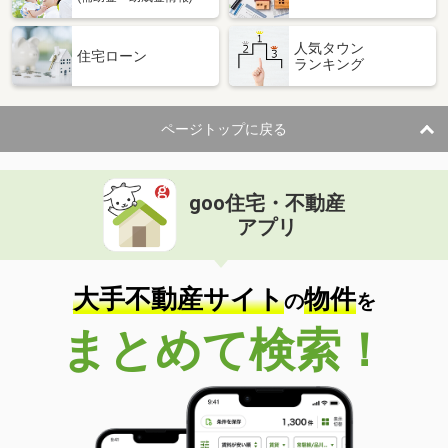
人気タウン
住宅ローン
ランキング
ページトップに戻る
goo住宅・不動産
アプリ
大手不動産サイト
物件
の
を
まとめて検索！