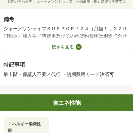
お問い合わせ先
シャーメゾンショップ 一誠商事（株）筑波大学前支店
備考
シャーメゾンライフＳＵＰＰＯＲＴ２４（月額１，３２０
円税込）加入要／諸費用及びその他契約費用は別途打合せ
／※家具や車は配置イメージであり、賃貸物件には含まれ
続きを見る
ません（家具家電付等を除く）。・賃貸保証等：加入要
（【個人契約】初回契約事務手数料：３３，０００円（税
特記事項
込）、月額保証料：賃料等の２％、保証会社：積水ハウス
シャーメゾンパートナーズ）・維持費等：シャーメゾンラ
最上階・保証人不要／代行 ・初期費用カード決済可
イフＳＵＰＰＯＲＴ２４月額１，３２０円／月・他交通手
段：つくばエクスプレスつくば駅バス６分天久保二丁目停
歩３分・駐輪場：有・仲介手数料：１．１ヶ月/室内清掃費
省エネ性能
用 52800円
エネルギー消費性
-
能