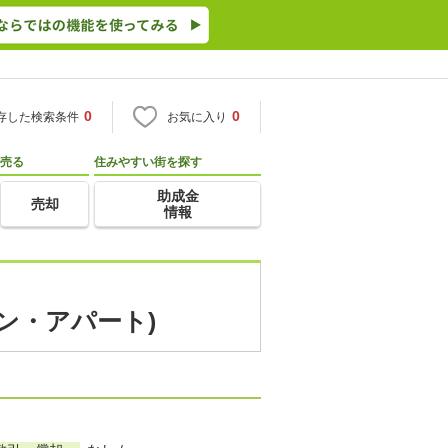
0
0
存した検索条件
お気に入り
売る
住みやすい街を探す
助成金
売却
情報
ョン・アパート)