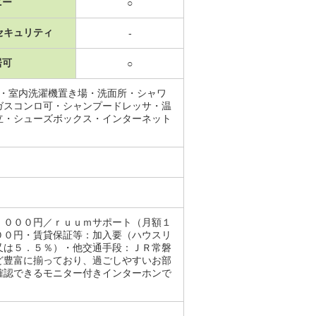
ニー
○
セキュリティ
-
居可
○
場・室内洗濯機置き場・洗面所・シャワ
ガスコンロ可・シャンプードレッサ・温
立・シューズボックス・インターネット
，０００円／ｒｕｕｍサポート（月額１
００円・賃貸保証等：加入要（ハウスリ
又は５．５％）・他交通手段：ＪＲ常磐
ど豊富に揃っており、過ごしやすいお部
確認できるモニター付きインターホンで