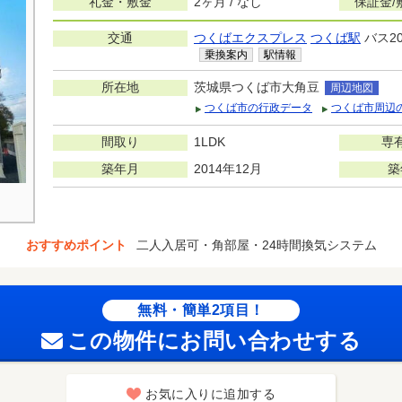
礼金・敷金
2ヶ月 / なし
保証金/
交通
つくばエクスプレス
つくば駅
バス2
乗換案内
駅情報
所在地
茨城県つくば市大角豆
周辺地図
つくば市の行政データ
つくば市周辺
間取り
1LDK
専
築年月
2014年12月
築
おすすめポイント
二人入居可・角部屋・24時間換気システム
無料・簡単2項目！
この物件にお問い合わせする
お気に入りに追加する