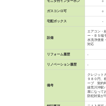
モニタ付インターホン
○
ガスコンロ可
○
宅配ボックス
-
エアコン・
ー・ＢＳ端
設備
水洗浄便座
対応
リフォーム履歴
-
リノベーション履歴
-
クレジット
９８０円、
ーブ 契約
備考
線荒川沖駅
屋になって
防犯対策が