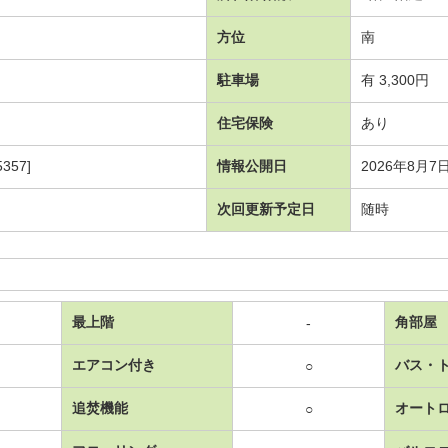
方位
南
駐車場
有 3,300円
住宅保険
あり
357]
情報公開日
2026年8月7
次回更新予定日
随時
最上階
角部屋
-
エアコン付き
バス・
○
追焚機能
オート
○