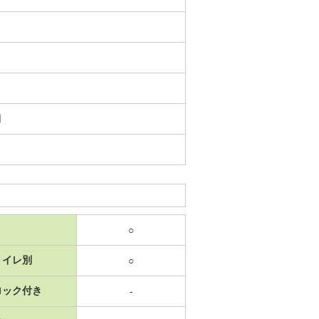
日
○
トイレ別
○
ロック付き
-