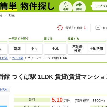
住宅・不動産
1
最近見た物件
保
一戸建てを買う
建てる
投資する
不動産
古
新築
中古
土地
土地活用
投資
くば市
>
つくば駅
>
グリーンステージⅢ番館 1LDK
館 つくば駅 1LDK 賃貸(賃貸マンシ
を表示
5.10
賃料
万円 (管理費等：3500円)