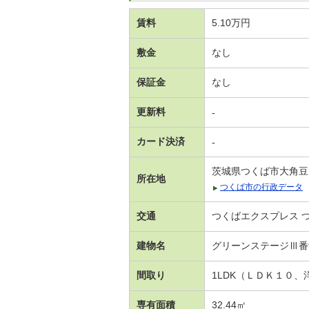
賃料
5.10万円
敷金
なし
保証金
なし
更新料
-
カード決済
-
茨城県つくば市大角豆
所在地
つくば市の行政データ
交通
つくばエクスプレス つ
建物名
グリーンステージⅢ
間取り
1LDK（ＬＤＫ１０、
専有面積
32.44㎡