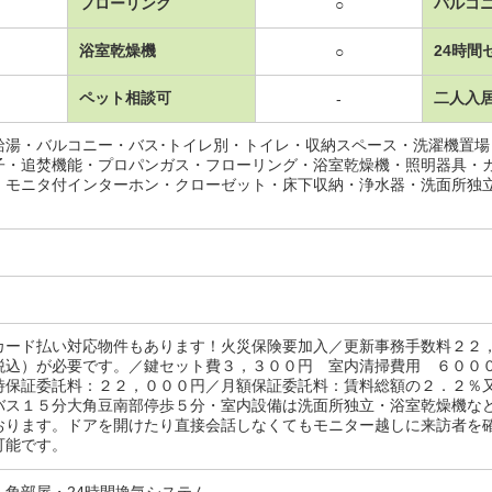
フローリング
バルコ
○
浴室乾燥機
24時間
○
ペット相談可
二人入
-
給湯・バルコニー・バス･トイレ別・トイレ・収納スペース・洗濯機置
子・追焚機能・プロパンガス・フローリング・浴室乾燥機・照明器具・
・モニタ付インターホン・クローゼット・床下収納・浄水器・洗面所独
カード払い対応物件もあります！火災保険要加入／更新事務手数料２２
税込）が必要です。／鍵セット費３，３００円 室内清掃費用 ６００
時保証委託料：２２，０００円／月額保証委託料：賃料総額の２．２％
バス１５分大角豆南部停歩５分・室内設備は洗面所独立・浴室乾燥機な
おります。ドアを開けたり直接会話しなくてもモニター越しに来訪者を
可能です。