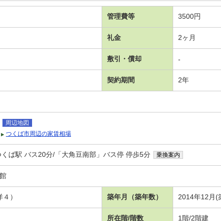
管理費等
3500円
礼金
2ヶ月
敷引・償却
-
契約期間
2年
周辺地図
つくば市周辺の家賃相場
くば駅 バス20分/「大角豆南部」バス停 停歩5分
乗換案内
番館
洋４）
築年月（築年数）
2014年12月
所在階/階数
1階/2階建