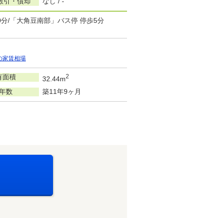
敷引・償却
なし / -
0分/「大角豆南部」バス停 停歩5分
の家賃相場
有面積
2
32.44m
年数
築11年9ヶ月