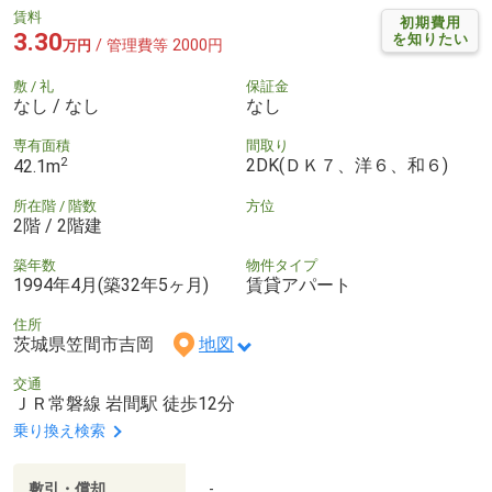
賃料
初期費用
3.30
を知りたい
/ 管理費等 2000円
万円
敷 / 礼
保証金
なし / なし
なし
専有面積
間取り
2
2DK(ＤＫ７、洋６、和６)
42.1m
所在階 / 階数
方位
2階 / 2階建
築年数
物件タイプ
1994年4月(築32年5ヶ月)
賃貸アパート
住所
茨城県笠間市吉岡
地図
交通
ＪＲ常磐線 岩間駅 徒歩12分
乗り換え検索
敷引・償却
-