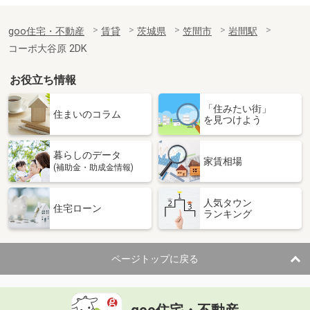
goo住宅・不動産
賃貸
茨城県
笠間市
岩間駅
コーポ大谷原 2DK
お役立ち情報
「住みたい街」
住まいのコラム
を見つけよう
暮らしのデータ
家賃相場
(補助金・助成金情報)
人気タウン
住宅ローン
ランキング
ページトップに戻る
goo住宅・不動産