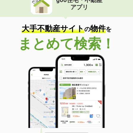
アプリ
大手不動産サイト
物件
の
を
まとめて検索！