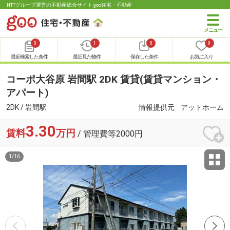
NTTグループ運営の不動産総合サイト goo住宅・不動産
0
1
0
0
最近検索した条件
最近見た物件
保存した条件
お気に入り
コーポ大谷原 岩間駅 2DK 賃貸(賃貸マンション・
アパート)
2DK / 岩間駅
情報提供元
アットホーム
3.30
賃料
万円
/ 管理費等2000円
1
/
16