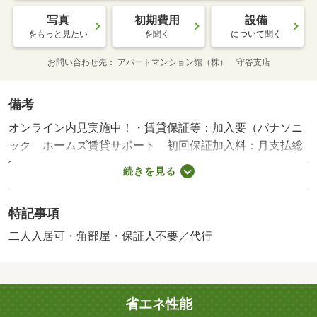
写真
初期費用
設備
をもっと見たい
を聞く
について聞く
お問い合わせ先
アパートマンション館（株） 守谷支店
備考
オンライン内見実施中！・賃貸保証等：加入要（パナソニ
ック ホームズ賃貸サポート 初回保証加入料：月支払総
額の５０％（家賃・共益費・駐車場等の付帯料含む）／月
続きを見る
額事務手数料：月々のご請求金額の２％（消費税込、契約
更新月は更新料含む））・鍵交換代：あり２９，７００円
特記事項
～・管理形態／管理員の勤務形態：不在・◎夏キャンペー
ン♪家電プレゼント！対象物件は「物件詳細を見る」をクリ
二人入居可・角部屋・保証人不要／代行
ック！ ８／３１まで/安心入居サポート（月） 1210円/消
毒代（契約時） 13200円/室内清掃費用 74800円
省エネ性能