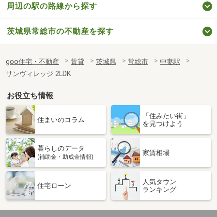
周辺の駅の路線から探す
茨城県常総市の不動産を探す
goo住宅・不動産
賃貸
茨城県
常総市
中妻駅
サンヴィレッジ 2LDK
お役立ち情報
「住みたい街」
住まいのコラム
を見つけよう
暮らしのデータ
家賃相場
(補助金・助成金情報)
人気タウン
住宅ローン
ランキング