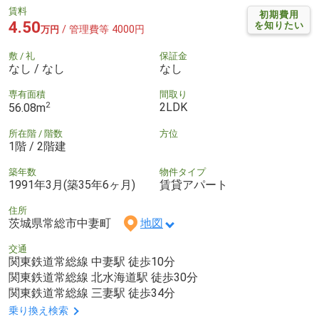
賃料
初期費用
4.50
を知りたい
/ 管理費等 4000円
万円
敷 / 礼
保証金
なし / なし
なし
専有面積
間取り
2
2LDK
56.08m
所在階 / 階数
方位
1階 / 2階建
築年数
物件タイプ
1991年3月(築35年6ヶ月)
賃貸アパート
住所
茨城県常総市中妻町
地図
交通
関東鉄道常総線 中妻駅 徒歩10分
関東鉄道常総線 北水海道駅 徒歩30分
関東鉄道常総線 三妻駅 徒歩34分
乗り換え検索