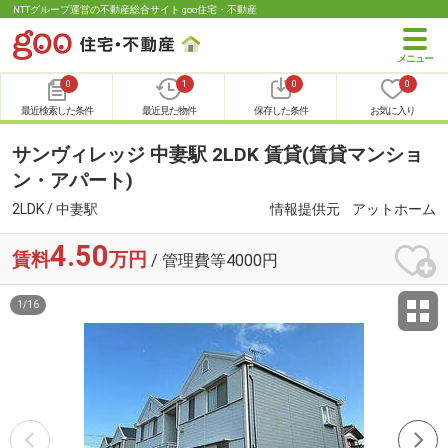
NTTグループ運営の不動産総合サイト goo住宅・不動産
0
1
0
0
最近検索した条件
最近見た物件
保存した条件
お気に入り
サンヴィレッジ 中妻駅 2LDK 賃貸(賃貸マンショ
ン・アパート)
2LDK / 中妻駅
情報提供元
アットホーム
4.50
賃料
万円
/ 管理費等4000円
1
/
16