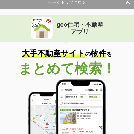
ページトップに戻る
goo住宅・不動産
アプリ
大手不動産サイト
物件
の
を
まとめて検索！