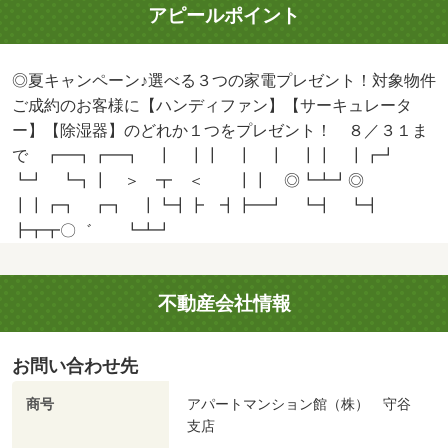
アピールポイント
◎夏キャンペーン♪選べる３つの家電プレゼント！対象物件
ご成約のお客様に【ハンディファン】【サーキュレータ
ー】【除湿器】のどれか１つをプレゼント！ ８／３１ま
で ┏━┓┏━┓ ┃ ┃┃ ┃ ┃ ┃┃ ┃┏┛
┗┛ ┗┓┃ ＞ ┳ ＜ ┃┃ ◎┗┻┛◎
┃┃┏┓ ┏┓ ┃┗┫┣ ┫┣━┛ ┗┫ ┗┫
┣┳┳〇゛ ┗┻┛
不動産会社情報
お問い合わせ先
商号
アパートマンション館（株） 守谷
支店