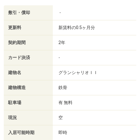
敷引・償却
-
更新料
新賃料の0.5ヶ月分
契約期間
2年
カード決済
-
建物名
グランシャリオＩＩ
建物構造
鉄骨
駐車場
有 無料
現況
空
入居可能時期
即時