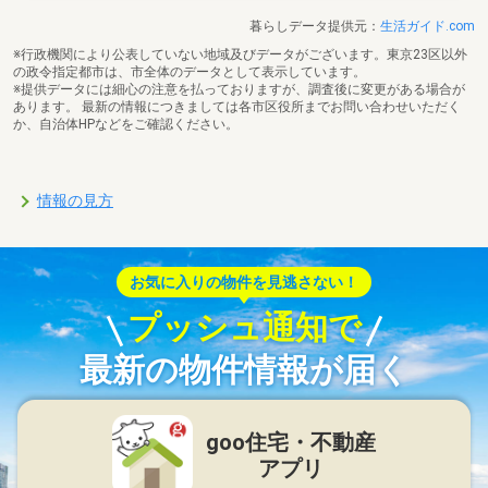
暮らしデータ提供元：
生活ガイド.com
※行政機関により公表していない地域及びデータがございます。東京23区以外
の政令指定都市は、市全体のデータとして表示しています。
※提供データには細心の注意を払っておりますが、調査後に変更がある場合が
あります。 最新の情報につきましては各市区役所までお問い合わせいただく
か、自治体HPなどをご確認ください。
情報の見方
お気に入りの物件を見逃さない！
プッシュ通知で
最新の物件情報が届く
goo住宅・不動産
アプリ