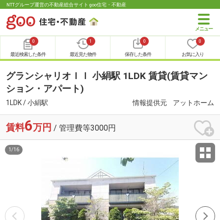
NTTグループ運営の不動産総合サイト goo住宅・不動産
0
1
0
0
最近検索した条件
最近見た物件
保存した条件
お気に入り
グランシャリオＩＩ 小絹駅 1LDK 賃貸(賃貸マン
ション・アパート)
1LDK / 小絹駅
情報提供元
アットホーム
6
賃料
万円
/ 管理費等3000円
1
/
16