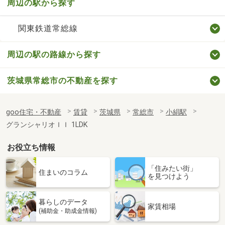
周辺の駅から探す
関東鉄道常総線
周辺の駅の路線から探す
茨城県常総市の不動産を探す
goo住宅・不動産
賃貸
茨城県
常総市
小絹駅
グランシャリオＩＩ 1LDK
お役立ち情報
「住みたい街」
住まいのコラム
を見つけよう
暮らしのデータ
家賃相場
(補助金・助成金情報)