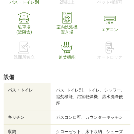
バス・トイレ別
2階以上
ペット相談可
駐車場
室内洗濯機
エアコン
(近隣含)
置き場
洗面所独立
追焚機能
オートロック
設備
バス・トイレ
バス･トイレ別、トイレ、シャワー、
追焚機能、浴室乾燥機、温水洗浄便
座
キッチン
ガスコンロ可、カウンターキッチン
収納
クローゼット、床下収納、シューズ