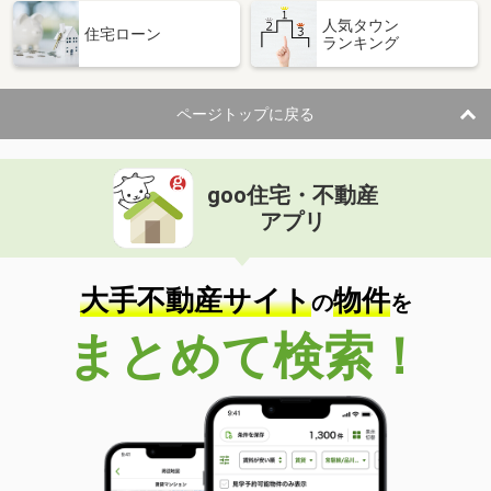
人気タウン
住宅ローン
ランキング
ページトップに戻る
goo住宅・不動産
アプリ
大手不動産サイト
物件
の
を
まとめて検索！