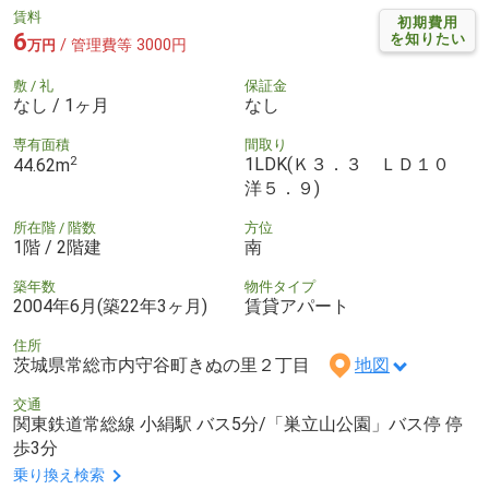
賃料
初期費用
6
を知りたい
/ 管理費等 3000円
万円
敷 / 礼
保証金
なし / 1ヶ月
なし
専有面積
間取り
2
1LDK(Ｋ３．３ ＬＤ１０
44.62m
洋５．９)
所在階 / 階数
方位
1階 / 2階建
南
築年数
物件タイプ
2004年6月(築22年3ヶ月)
賃貸アパート
住所
茨城県常総市内守谷町きぬの里２丁目
地図
交通
関東鉄道常総線 小絹駅 バス5分/「巣立山公園」バス停 停
歩3分
乗り換え検索