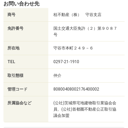
お問い合わせ先
商号
桂不動産（株） 守谷支店
免許番号
国土交通大臣免許（２）第９０８７
号
所在地
守谷市本町２４９－６
TEL
0297-21-1910
取引態様
仲介
管理コード
80800408002176400002
所属協会など
(公社)茨城県宅地建物取引業協会会
員、(公社)首都圏不動産公正取引協
議会加盟