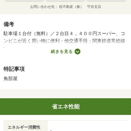
お問い合わせ先
桂不動産（株） 守谷支店
備考
駐車場１台付（無料）／２台目４，４００円スーパー、コ
ンビニが近く買い物に便利・他交通手段：関東鉄道常総線
新守谷駅バス１２分巣立山公園停歩３分／関東鉄道常総線
続きを見る
守谷駅バス２０分巣立山公園停歩３分・駐車場１台付き
（無料）☆スーパー、コンビニが近く買い物に便利☆大き
特記事項
な公園が近くお散歩コースに☆
角部屋
省エネ性能
エネルギー消費性
-