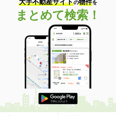
大手不動産サイト
物件
の
を
まとめて検索！