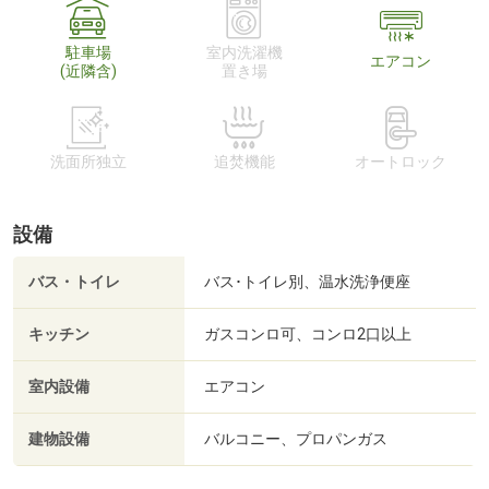
駐車場
室内洗濯機
エアコン
(近隣含)
置き場
洗面所独立
追焚機能
オートロック
設備
バス・トイレ
バス･トイレ別、温水洗浄便座
キッチン
ガスコンロ可、コンロ2口以上
室内設備
エアコン
建物設備
バルコニー、プロパンガス