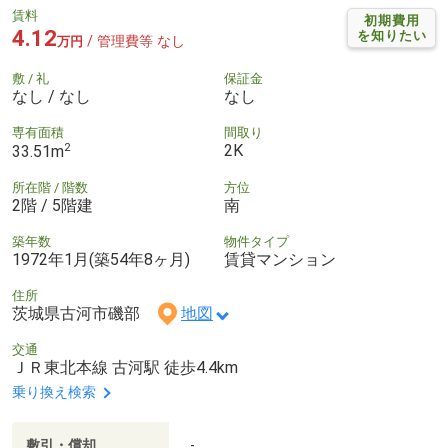
賃料
初期費用
4.12
を知りたい
/ 管理費等 なし
万円
敷 / 礼
保証金
なし / なし
なし
専有面積
間取り
2
2K
33.51m
所在階 / 階数
方位
2階 / 5階建
南
築年数
物件タイプ
1972年1月(築54年8ヶ月)
賃貸マンション
住所
茨城県古河市磯部
地図
交通
ＪＲ東北本線 古河駅 徒歩4.4km
乗り換え検索
敷引・償却
-