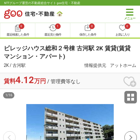
NTTグループ運営の不動産総合サイト goo住宅・不動産
0
1
0
0
最近検索した条件
最近見た物件
保存した条件
お気に入り
ビレッジハウス総和２号棟 古河駅 2K 賃貸(賃貸
マンション・アパート)
2K / 古河駅
情報提供元
アットホーム
4.12
賃料
万円
/ 管理費等なし
1
/
16