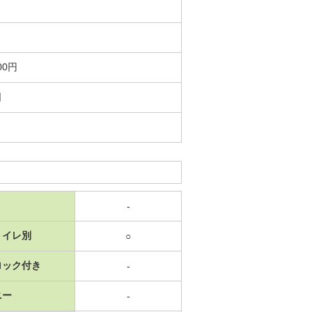
00円
日
-
トイレ別
○
ロック付き
-
ニー
-