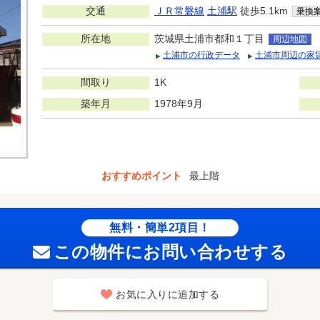
交通
ＪＲ常磐線
土浦駅
徒歩5.1km
乗換
所在地
茨城県土浦市都和１丁目
周辺地図
土浦市の行政データ
土浦市周辺の家
間取り
1K
築年月
1978年9月
おすすめポイント
最上階
無料・簡単2項目！
この物件にお問い合わせする
お気に入りに追加する