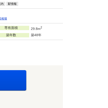
案内
駅情報
賃相場
専有面積
2
29.8m
築年数
築48年