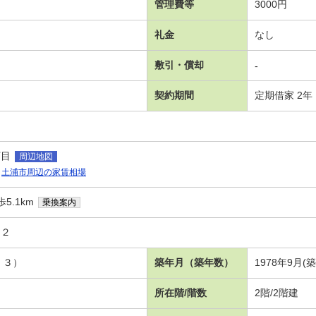
管理費等
3000円
礼金
なし
敷引・償却
-
契約期間
定期借家 2年
丁目
周辺地図
土浦市周辺の家賃相場
5.1km
乗換案内
－２
．３）
築年月（築年数）
1978年9月(築
所在階/階数
2階/2階建