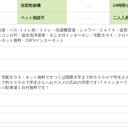
浴室乾燥機
24時間
-
ペット相談可
二人入
-
給湯・バス･トイレ別・トイレ・洗濯機置場・シャワー・ＣＡＴＶ・追
スコンロ可・温水洗浄便座・モニタ付インターホン・宅配ＢＯＸ・クロ
ーネット無料・CATVインターネット
・宅配ＢＯＸ・ネット無料ですつくば国際大学まで約５００ｍで学生さ
まで約５００ｍで学生さんへおススメの広めの洋室です♪ＴＶインター
き☆駐車場１台付無料です！