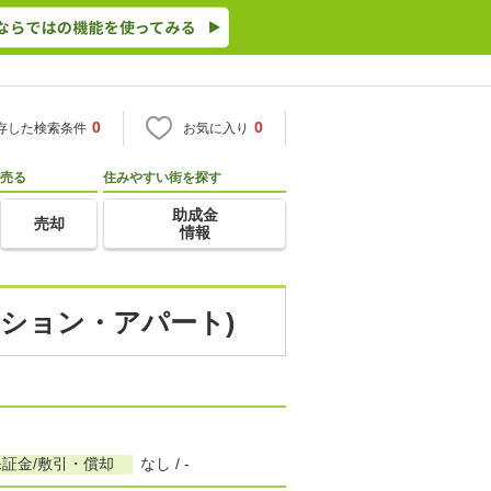
0
0
存した検索条件
お気に入り
売る
住みやすい街を探す
助成金
売却
情報
ンション・アパート)
保証金/敷引・償却
なし / -