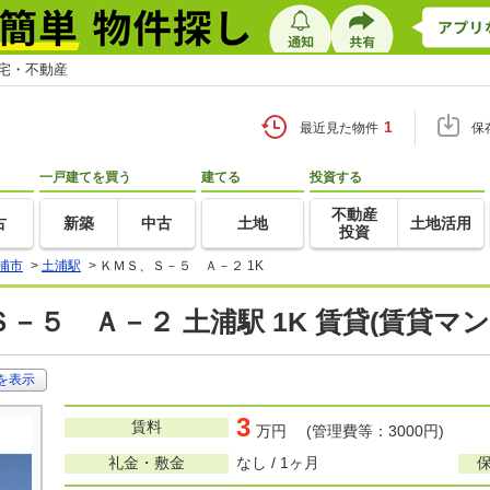
住宅・不動産
1
最近見た物件
保
一戸建てを買う
建てる
投資する
不動産
古
新築
中古
土地
土地活用
投資
浦市
>
土浦駅
>
ＫＭＳ、Ｓ－５ Ａ－２ 1K
－５ Ａ－２ 土浦駅 1K 賃貸(賃貸マ
を表示
3
賃料
万円 (管理費等：3000円)
礼金・敷金
なし / 1ヶ月