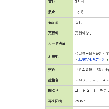
賃料
3万円
敷金
1ヶ月
保証金
なし
更新料
更新料なし
カード決済
-
茨城県土浦市都和１
所在地
土浦市の行政データ
交通
ＪＲ常磐線 土浦駅 徒歩
建物名
ＫＭＳ、Ｓ－５ Ａ
間取り
1K（Ｋ２．８ 洋７
専有面積
29.8㎡