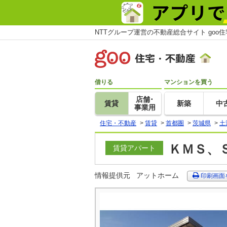
NTTグループ運営の不動産総合サイト goo
借りる
マンションを買う
店舗･
賃貸
新築
中
事業用
住宅・不動産
>
賃貸
>
首都圏
>
茨城県
>
土
ＫＭＳ、Ｓ
賃貸アパート
情報提供元
アットホーム
印刷画面