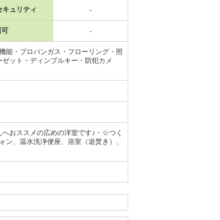
セキュリティ
-
居可
-
焚機能・プロパンガス・フローリング・照
ーゼット・ディンプルキー・防犯カメ
んへおススメの広めの洋室です♪・☆つく
フォン、温水洗浄便座、浴室（追焚き）、