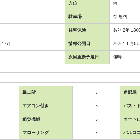
方位
南
駐車場
有 無料
住宅保険
あり 2年 180
477]
情報公開日
2026年8月5
次回更新予定日
随時
最上階
角部屋
○
エアコン付き
バス・
○
追焚機能
オート
○
フローリング
バルコ
○