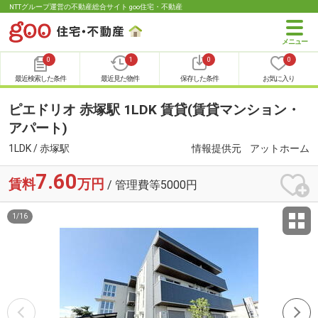
NTTグループ運営の不動産総合サイト goo住宅・不動産
0
1
0
0
最近検索した条件
最近見た物件
保存した条件
お気に入り
ピエドリオ 赤塚駅 1LDK 賃貸(賃貸マンション・
アパート)
1LDK / 赤塚駅
情報提供元
アットホーム
7.60
賃料
万円
/ 管理費等5000円
1
/
16