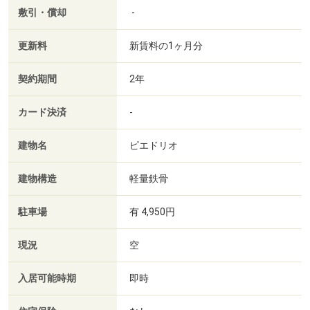
敷引・償却
-
更新料
新賃料の1ヶ月分
契約期間
2年
カード決済
-
建物名
ピエドリオ
建物構造
軽量鉄骨
駐車場
有 4,950円
現況
空
入居可能時期
即時