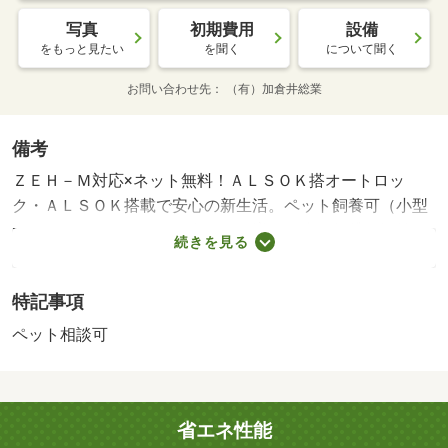
写真
初期費用
設備
をもっと見たい
を聞く
について聞く
お問い合わせ先
（有）加倉井総業
備考
ＺＥＨ－Ｍ対応×ネット無料！ＡＬＳＯＫ搭オートロッ
ク・ＡＬＳＯＫ搭載で安心の新生活。ペット飼養可（小型
犬または猫１匹まで／敷金１ヶ月増）。赤・賃貸保証等：
続きを見る
加入要（ダイワリビング指定の保証会社 初回保証料３
５，０００円月額保証料賃料等総額の１％＋８００円）・
特記事項
バルコニー：１平米・他交通手段：ＪＲ常磐線赤塚駅バス
２分石川小学校前停歩１分／ＪＲ常磐線水戸駅バス１８分
ペット相談可
石川小学校前停歩１分/クリーニング代 49500円/カギ交換
代 16500円/ICﾛｯｸ電池 2750円
省エネ性能