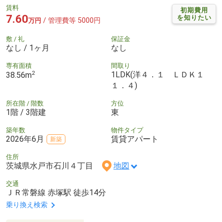
賃料
初期費用
7.60
を知りたい
/ 管理費等 5000円
万円
敷 / 礼
保証金
なし / 1ヶ月
なし
専有面積
間取り
2
1LDK(洋４．１ ＬＤＫ１
38.56m
１．４)
所在階 / 階数
方位
1階 / 3階建
東
築年数
物件タイプ
2026年6月
賃貸アパート
新築
住所
茨城県水戸市石川４丁目
地図
交通
ＪＲ常磐線 赤塚駅 徒歩14分
乗り換え検索