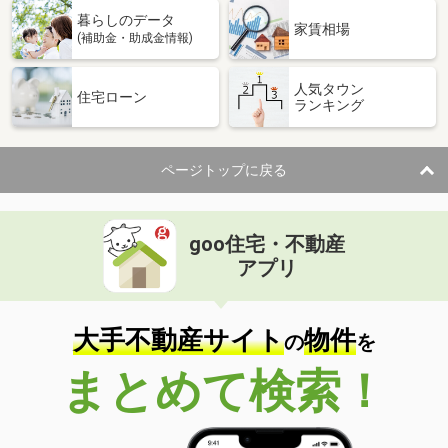
暮らしのデータ
家賃相場
(補助金・助成金情報)
人気タウン
住宅ローン
ランキング
ページトップに戻る
goo住宅・不動産
アプリ
大手不動産サイト
物件
の
を
まとめて検索！