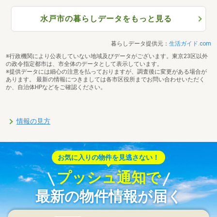
水戸市の暮らしデータをもっと見る
暮らしデータ提供元：
生活ガイド.com
※行政機関により公表していない地域及びデータがございます。東京23区以外
の政令指定都市は、市全体のデータとして表示しています。
※提供データには細心の注意を払っておりますが、調査後に変更がある場合が
あります。 最新の情報につきましては各市区役所までお問い合わせいただく
か、自治体HPなどをご確認ください。
情報の見方
お気に入りの物件を見逃さない！
プッシュ通知で
最新の物件情報が届く