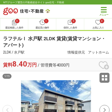
NTTグループ運営の不動産総合サイト goo住宅・不動産
0
1
0
0
最近検索した条件
最近見た物件
保存した条件
お気に入り
ラフテルＩ 水戸駅 2LDK 賃貸(賃貸マンション・
アパート)
2LDK / 水戸駅
情報提供元
アットホーム
8.40
賃料
万円
/ 管理費等4000円
1
/
15