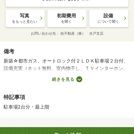
写真
初期費用
設備
をもっと見たい
を聞く
について聞く
お問い合わせ先
桂不動産（株） 水戸支店
備考
新築☆都市ガス、オートロック付２ＬＤＫ駐車場２台付、
設備充実（ネット無料、室内物干し、ＴＶインターホン、
シューズクローゼット）・他交通手段：ＪＲ水郡線常陸青
続きを見る
柳駅バス２６分県庁バスターミナル停歩３７分／鹿島臨海
鉄道東水戸駅バス１４分吉沢中央停歩５８分
特記事項
駐車場2台分・最上階