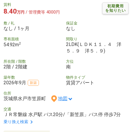
賃料
初期費用
8.40
を知りたい
/ 管理費等 4000円
万円
敷 / 礼
保証金
なし / 1ヶ月
なし
専有面積
間取り
2
2LDK(ＬＤＫ１１．４ 洋
54.92m
５．９ 洋５．９)
所在階 / 階数
方位
2階 / 2階建
南
築年数
物件タイプ
2026年9月
賃貸アパート
新築
住所
茨城県水戸市笠原町
地図
交通
ＪＲ常磐線 水戸駅 バス20分/「新笠原」バス停 停歩7分
乗り換え検索