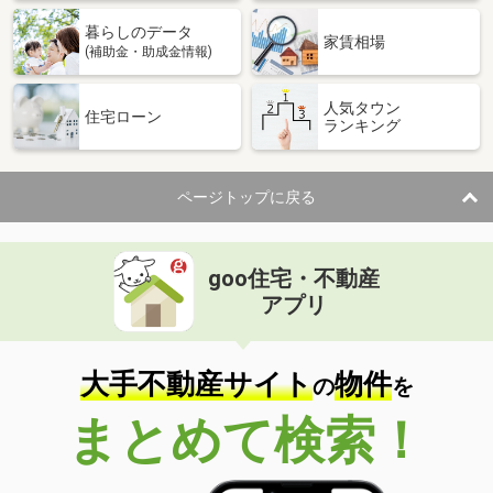
暮らしのデータ
家賃相場
(補助金・助成金情報)
人気タウン
住宅ローン
ランキング
ページトップに戻る
goo住宅・不動産
アプリ
大手不動産サイト
物件
の
を
まとめて検索！