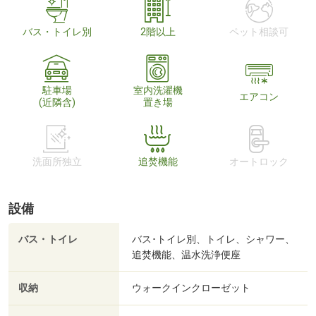
バス・トイレ別
2階以上
ペット相談可
駐車場
室内洗濯機
エアコン
(近隣含)
置き場
洗面所独立
追焚機能
オートロック
設備
バス・トイレ
バス･トイレ別、トイレ、シャワー、
追焚機能、温水洗浄便座
収納
ウォークインクローゼット