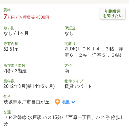
賃料
初期費用
7
を知りたい
/ 管理費等 4500円
万円
敷 / 礼
保証金
なし / 1ヶ月
なし
専有面積
間取り
2
2LDK(ＬＤＫ１４．３帖 洋
62.61m
室６．２帖 洋室５．５帖)
所在階 / 階数
方位
2階 / 2階建
南
築年数
物件タイプ
2012年3月(築14年6ヶ月)
賃貸アパート
住所
茨城県水戸市自由が丘
地図
交通
ＪＲ常磐線 水戸駅 バス15分/「西原一丁目」バス停 停歩1
分