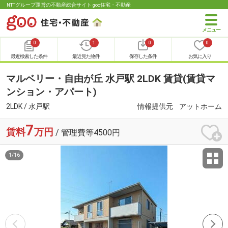
NTTグループ運営の不動産総合サイト goo住宅・不動産
0
1
0
0
最近検索した条件
最近見た物件
保存した条件
お気に入り
マルベリー・自由が丘 水戸駅 2LDK 賃貸(賃貸マ
ンション・アパート)
2LDK / 水戸駅
情報提供元
アットホーム
7
賃料
万円
/ 管理費等4500円
1
/
16