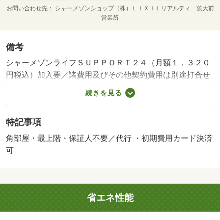
お問い合わせ先
シャーメゾンショップ（株）ＬＩＸＩＬリアルティ 茨大前
営業所
備考
シャーメゾンライフＳＵＰＰＯＲＴ２４（月額１，３２０
円税込）加入要／諸費用及びその他契約費用は別途打合せ
／※家具や車は配置イメージであり、賃貸物件には含まれ
続きを見る
ません（家具家電付等を除く）。・賃貸保証等：加入要
（【個人契約】初回契約事務手数料：３３，０００円（税
特記事項
込）、月額保証料：賃料等の２％、保証会社：積水ハウス
シャーメゾンパートナーズ）・鍵交換代：あり１１，００
角部屋・最上階・保証人不要／代行 ・初期費用カード決済
０円～・維持費等：シャーメゾンライフＳＵＰＰＯＲＴ２
可
４月額１，３２０円／月・◆積水ハウス施工の賃貸住宅
「シャーメゾン！」バス停「西原１丁目」まで６０ｍ（徒
歩１分）☆駐車場世帯２台付 ☆屋根付駐輪場有☆【周辺
省エネ性能
施設】常盤小学校・幼稚園まで６４０ｍ（徒歩８分）／ミ
ニストップまで２…・駐輪場：有・仲介手数料：１．１ヶ