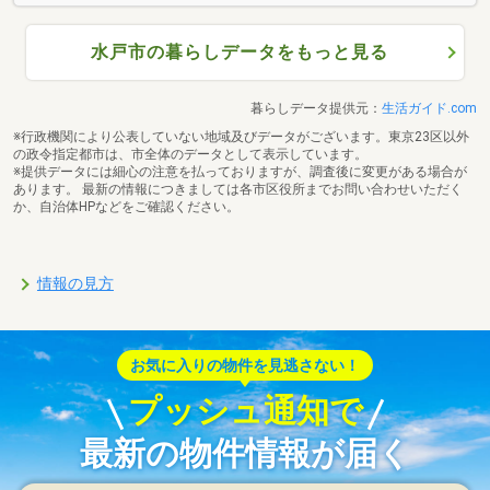
水戸市の暮らしデータをもっと見る
暮らしデータ提供元：
生活ガイド.com
※行政機関により公表していない地域及びデータがございます。東京23区以外
の政令指定都市は、市全体のデータとして表示しています。
※提供データには細心の注意を払っておりますが、調査後に変更がある場合が
あります。 最新の情報につきましては各市区役所までお問い合わせいただく
か、自治体HPなどをご確認ください。
情報の見方
お気に入りの物件を見逃さない！
プッシュ通知で
最新の物件情報が届く