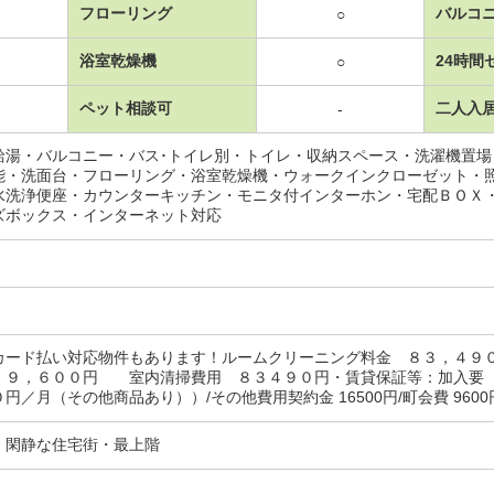
フローリング
バルコ
○
浴室乾燥機
24時間
○
ペット相談可
二人入
-
給湯・バルコニー・バス･トイレ別・トイレ・収納スペース・洗濯機置
能・洗面台・フローリング・浴室乾燥機・ウォークインクローゼット・
水洗浄便座・カウンターキッチン・モニタ付インターホン・宅配ＢＯＸ
ズボックス・インターネット対応
カード払い対応物件もあります！ルームクリーニング料金 ８３，４９
 ９，６００円 室内清掃費用 ８３４９０円・賃貸保証等：加入要
円／月（その他商品あり））/その他費用契約金 16500円/町会費 960
・閑静な住宅街・最上階