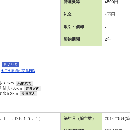
管理費等
4500円
礼金
4万円
敷引・償却
-
契約期間
2年
町
周辺地図
水戸市周辺の家賃相場
3.3km
乗換案内
徒歩4.0km
乗換案内
歩5.2km
乗換案内
６．１、ＬＤＫ１５．１）
築年月（築年数）
2014年5月(