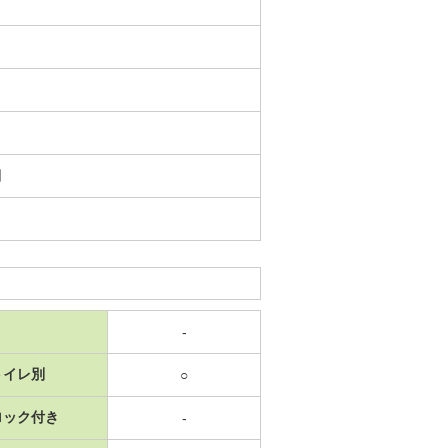
日
-
トイレ別
○
ロック付き
-