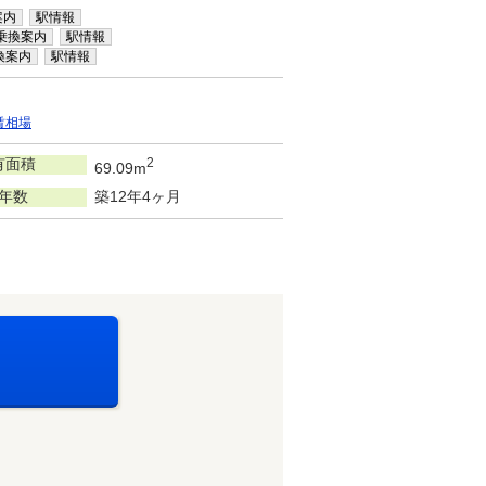
案内
駅情報
乗換案内
駅情報
換案内
駅情報
賃相場
有面積
2
69.09m
年数
築12年4ヶ月