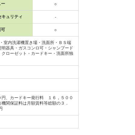
ニー
○
セキュリティ
-
居可
○
場・室内洗濯機置き場・洗面所・ＢＳ端
照明器具・ガスコンロ可・シャンプード
・クローゼット・カードキー・洗面所独
０円、カードキー発行料 １６，５００
（機関保証料は月額賃料等総額の３．
0円