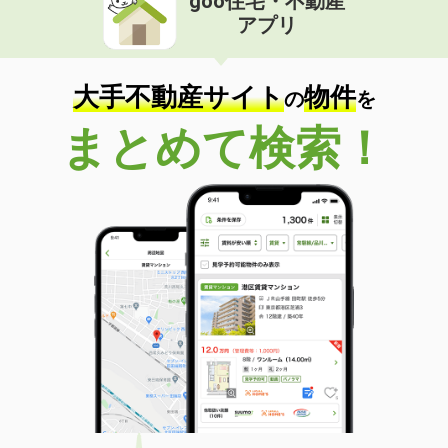
goo住宅・不動産
アプリ
大手不動産サイト
物件
の
を
まとめて検索！