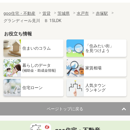
goo住宅・不動産
賃貸
茨城県
水戸市
赤塚駅
グランディール見川 Ｂ 1SLDK
お役立ち情報
「住みたい街」
住まいのコラム
を見つけよう
暮らしのデータ
家賃相場
(補助金・助成金情報)
人気タウン
住宅ローン
ランキング
ページトップに戻る