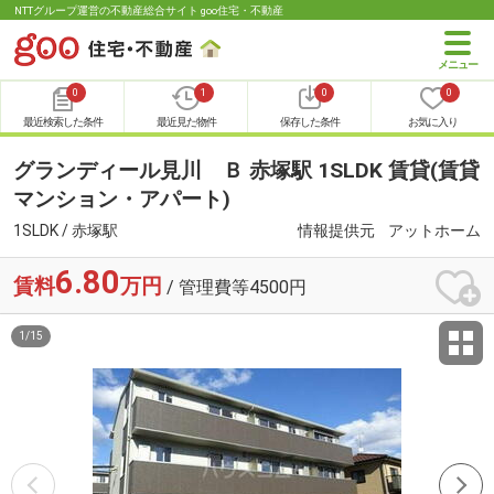
NTTグループ運営の不動産総合サイト goo住宅・不動産
0
1
0
0
最近検索した条件
最近見た物件
保存した条件
お気に入り
グランディール見川 Ｂ 赤塚駅 1SLDK 賃貸(賃貸
マンション・アパート)
1SLDK / 赤塚駅
情報提供元
アットホーム
6.80
賃料
万円
/ 管理費等4500円
1
/
15