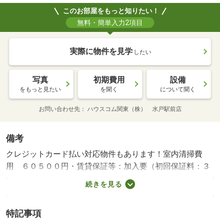
このお部屋をもっと知りたい！
無料・簡単入力2項目
実際に物件を見学
したい
写真
初期費用
設備
をもっと見たい
を聞く
について聞く
お問い合わせ先
ハウスコム関東（株） 水戸駅前店
備考
クレジットカード払い対応物件もあります！室内清掃費
用 ６０５００円・賃貸保証等：加入要（初回保証料：３
５０００円 月額保証料：月額総賃料の１％＋８００
続きを見る
円）・収納はウォークインクロゼット・シューズボックス
など豊富なので、広々と空間を利用することも可能です。
特記事項
セキュリティ面は、オートロック・ＴＶインターホンなど