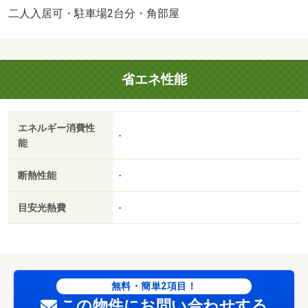
充実しているので安心して生活できます。・バイク置場：
二人入居可・駐車場2台分・角部屋
なし・駐輪場：なし/その他費用契約金 19250円/D-
roomCardキー料金 16500円/ICロック電池（初回） 2750円
省エネ性能
エネルギー消費性
-
能
断熱性能
-
目安光熱費
-
無料・簡単2項目！
この物件にお問い合わせする