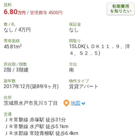
賃料
初期費用
6.80
を知りたい
/ 管理費等 4500円
万円
敷 / 礼
保証金
なし / 4万円
なし
専有面積
間取り
2
1SLDK(ＬＤＫ１１．９、洋
45.81m
４、Ｓ２．５)
所在階 / 階数
方位
2階 / 3階建
南
築年数
物件タイプ
2017年12月(築8年9ヶ月)
賃貸アパート
住所
茨城県水戸市見川５丁目
地図
交通
ＪＲ常磐線 赤塚駅 徒歩31分
ＪＲ常磐線 水戸駅 徒歩5.1km
ＪＲ水郡線 常陸青柳駅 徒歩6.4km