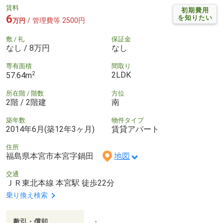
賃料
初期費用
6
を知りたい
/ 管理費等 2500円
万円
敷 / 礼
保証金
なし / 8万円
なし
専有面積
間取り
2
2LDK
57.64m
所在階 / 階数
方位
2階 / 2階建
南
築年数
物件タイプ
2014年6月(築12年3ヶ月)
賃貸アパート
住所
福島県本宮市本宮字鍋田
地図
交通
ＪＲ東北本線 本宮駅 徒歩22分
乗り換え検索
敷引・償却
-