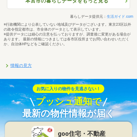
本宮市の暮らしデータをもっと見る
暮らしデータ提供元：
生活ガイド.com
※行政機関により公表していない地域及びデータがございます。東京23区以外
の政令指定都市は、市全体のデータとして表示しています。
※提供データには細心の注意を払っておりますが、調査後に変更がある場合が
あります。 最新の情報につきましては各市区役所までお問い合わせいただく
か、自治体HPなどをご確認ください。
情報の見方
お気に入りの物件を見逃さない！
プッシュ通知で
最新の物件情報が届く
goo住宅・不動産