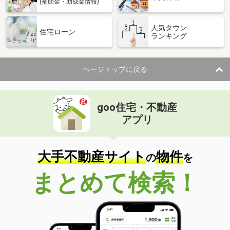
(補助金・助成金情報)
人気タウン
住宅ローン
ランキング
ページトップに戻る
goo住宅・不動産
アプリ
大手不動産サイト
物件
の
を
まとめて検索！