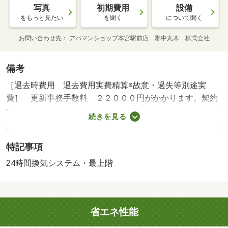
写真
初期費用
設備
をもっと見たい
を聞く
について聞く
お問い合わせ先
アパマンショップ本宮駅前店 郡中丸木 株式会社
備考
［退去時費用 退去費用実費精算※故意・過失等別途実
費］ 更新事務手数料 ２２０００円がかかります。契約
時にクリーニング費７００００円、鍵セット費３３００円
続きを見る
（税込）が必要となります。貸主インボイス登録あり Ｎ
Ｏ：７１１７７８８１・賃貸保証等：加入要（契約時保証
特記事項
委託料：２．２万／月額保証委託料：賃料総額の２．２％
又は５．５％ ※ペット可は２．５万／２．５％）・維持
24時間換気システム・最上階
費等：ｒｕｕｍサポート（課税対象）１，９８０円／月・
町会費２００円／月・お気軽にお問合せください！お問合
せはお電話が便利です⇒０２４３－３３－１７３０・バイ
省エネ性能
ク置場：なし・駐輪場：有/クリーニング費 70000円