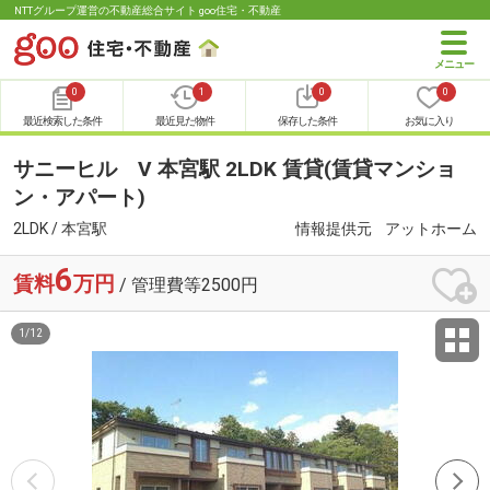
NTTグループ運営の不動産総合サイト goo住宅・不動産
0
1
0
0
最近検索した条件
最近見た物件
保存した条件
お気に入り
サニーヒル Ⅴ 本宮駅 2LDK 賃貸(賃貸マンショ
ン・アパート)
2LDK / 本宮駅
情報提供元
アットホーム
6
賃料
万円
/ 管理費等2500円
1
/
12