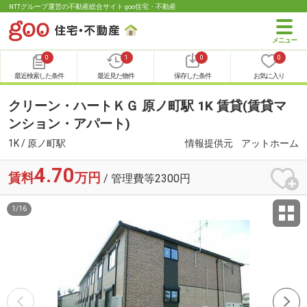
NTTグループ運営の不動産総合サイト goo住宅・不動産
0
1
0
0
最近検索した条件
最近見た物件
保存した条件
お気に入り
クリーン・ハートＫＧ 原ノ町駅 1K 賃貸(賃貸マ
ンション・アパート)
1K / 原ノ町駅
情報提供元
アットホーム
4.70
賃料
万円
/ 管理費等2300円
1
/
16