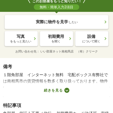
このお部屋をもっと知りたい！
無料・簡単入力2項目
実際に物件を見学
したい
写真
初期費用
設備
をもっと見たい
を聞く
について聞く
お問い合わせ先
いい部屋ネット南相馬店 （有）クリーク
備考
１階角部屋 インターネット無料 宅配ボックス有弊社で
は南相馬市の賃貸情報を数多く取り扱っております。物件
の探し方や初期費用お見積り、内見ご予約など、お気軽に
続きを見る
ご相談ください。・賃貸保証等：加入要（ハウスリーブ
ハウスリーブ株式会社 契約時保証委託料：２．２万／月
特記事項
額保証委託料：賃料総額の２．２％又は５．５％ ※ペッ
ト可は２．５万／２．５％）・維持費等：町内会費２５０