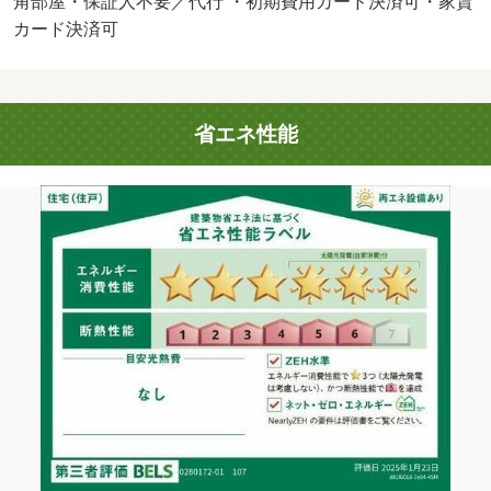
角部屋・保証人不要／代行 ・初期費用カード決済可・家賃
円／月・管理形態／管理員の勤務形態：不在・１階角部
カード決済可
屋 インターネット無料 宅配ボックス有・駐輪場：有
（無料）/クリーニング費用 50000円/鍵セット費 3300円
省エネ性能