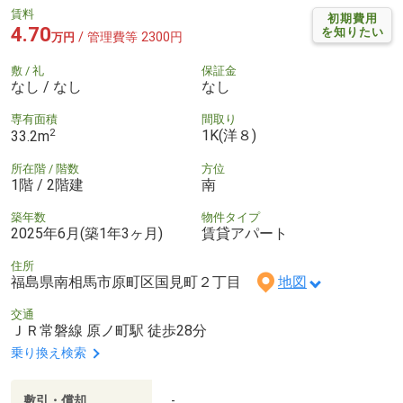
賃料
初期費用
4.70
を知りたい
/ 管理費等 2300円
万円
敷 / 礼
保証金
なし / なし
なし
専有面積
間取り
2
1K(洋８)
33.2m
所在階 / 階数
方位
1階 / 2階建
南
築年数
物件タイプ
2025年6月(築1年3ヶ月)
賃貸アパート
住所
福島県南相馬市原町区国見町２丁目
地図
交通
ＪＲ常磐線 原ノ町駅 徒歩28分
乗り換え検索
敷引・償却
-