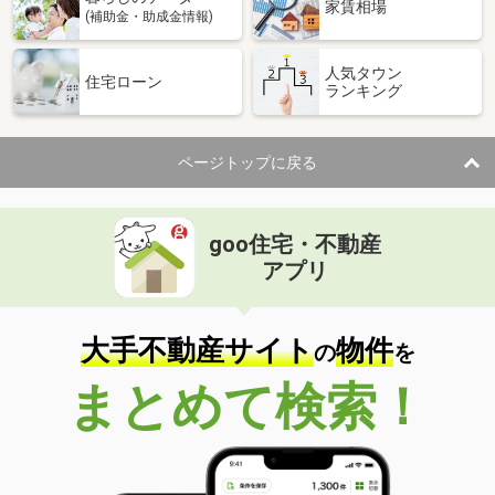
家賃相場
(補助金・助成金情報)
人気タウン
住宅ローン
ランキング
ページトップに戻る
goo住宅・不動産
アプリ
大手不動産サイト
物件
の
を
まとめて検索！