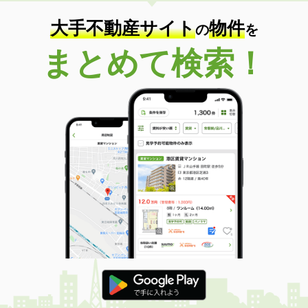
大手不動産サイト
物件
の
を
まとめて検索！