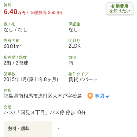
賃料
初期費用
6.40
を知りたい
/ 管理費等 3500円
万円
敷 / 礼
保証金
なし / なし
なし
専有面積
間取り
2
2LDK
60.81m
所在階 / 階数
方位
2階 / 2階建
南
築年数
物件タイプ
2015年1月(築11年8ヶ月)
賃貸アパート
住所
福島県南相馬市原町区大木戸字松島
地図
交通
バス/「国見３丁目」バス停 停歩10分
敷引・償却
-