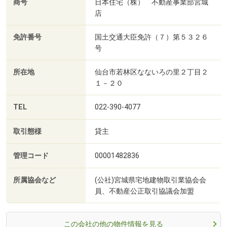
商号
日本住宅（株） 不動産事業部宮城
店
免許番号
国土交通大臣免許（７）第５３２６
号
所在地
仙台市若林区なないろの里２丁目２
１－２０
TEL
022-390-4077
取引態様
貸主
管理コード
00001482836
所属協会など
(公社)宮城県宅地建物取引業協会会
員、不動産公正取引協議会加盟
この会社の他の物件情報を見る