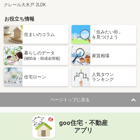
クレール大木戸 2LDK
お役立ち情報
「住みたい街」
住まいのコラム
を見つけよう
暮らしのデータ
家賃相場
(補助金・助成金情報)
人気タウン
住宅ローン
ランキング
ページトップに戻る
goo住宅・不動産
アプリ