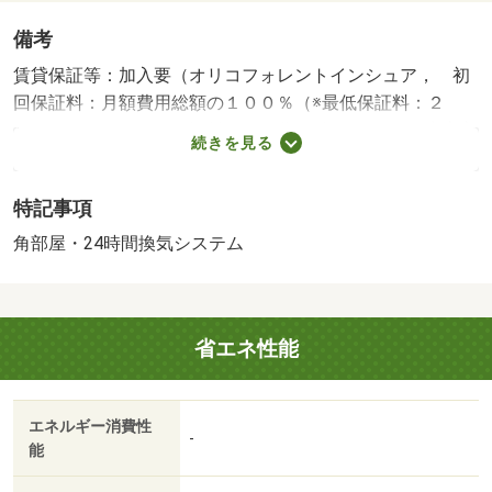
備考
賃貸保証等：加入要（オリコフォレントインシュア， 初
回保証料：月額費用総額の１００％（※最低保証料：２
０，０００円）月額保証料：月額費用総額の１％）/安心入
続きを見る
居サポート 16500円/インターネット初期設定費 5500円/消
毒施工費 17600円/デジタルキー初期設定料 3300円
特記事項
角部屋・24時間換気システム
省エネ性能
エネルギー消費性
-
能