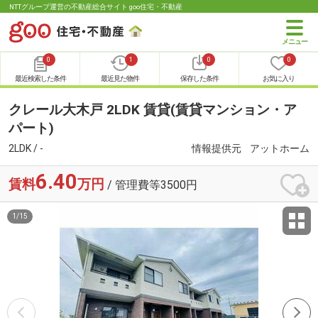
NTTグループ運営の不動産総合サイト goo住宅・不動産
0
1
0
0
最近検索した条件
最近見た物件
保存した条件
お気に入り
クレール大木戸 2LDK 賃貸(賃貸マンション・ア
パート)
2LDK / -
情報提供元
アットホーム
6.40
賃料
万円
/ 管理費等3500円
1
/
15