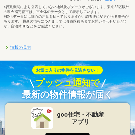
※行政機関により公表していない地域及びデータがございます。東京23区以外
の政令指定都市は、市全体のデータとして表示しています。
※提供データには細心の注意を払っておりますが、調査後に変更がある場合が
あります。 最新の情報につきましては各市区役所までお問い合わせいただく
か、自治体HPなどをご確認ください。
情報の見方
お気に入りの物件を見逃さない！
プッシュ通知で
最新の物件情報が届く
goo住宅・不動産
アプリ