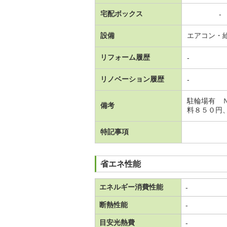
宅配ボックス
-
設備
エアコン・
リフォーム履歴
-
リノベーション履歴
-
駐輪場有 
備考
料８５０円
特記事項
省エネ性能
エネルギー消費性能
-
断熱性能
-
目安光熱費
-