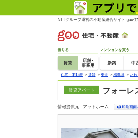
NTTグループ運営の不動産総合サイト goo
借りる
マンションを買う
店舗･
賃貸
新築
中
事業用
住宅・不動産
>
賃貸
>
東北
>
福島県
>
いわ
フォーレス
賃貸アパート
情報提供元
アットホーム
印刷画面