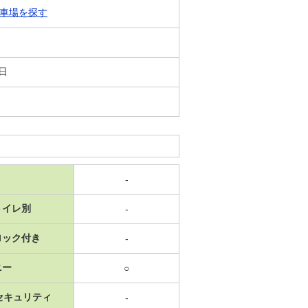
車場を探す
8日
-
トイレ別
-
ロック付き
-
ニー
○
セキュリティ
-