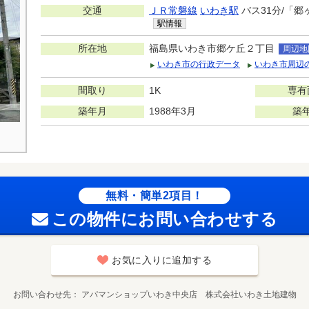
交通
ＪＲ常磐線
いわき駅
バス31分/「郷
駅情報
所在地
福島県いわき市郷ケ丘２丁目
周辺地
いわき市の行政データ
いわき市周辺
間取り
1K
専有
築年月
1988年3月
築
無料・簡単2項目！
この物件にお問い合わせする
お気に入りに追加する
お問い合わせ先
アパマンショップいわき中央店 株式会社いわき土地建物