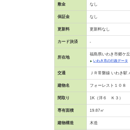
敷金
なし
保証金
なし
更新料
更新料なし
カード決済
-
福島県いわき市郷ケ
所在地
いわき市の行政データ
交通
ＪＲ常磐線 いわき駅 
建物名
フォーレスト１０８
間取り
1K（洋６ Ｋ３）
専有面積
19.87㎡
建物構造
木造