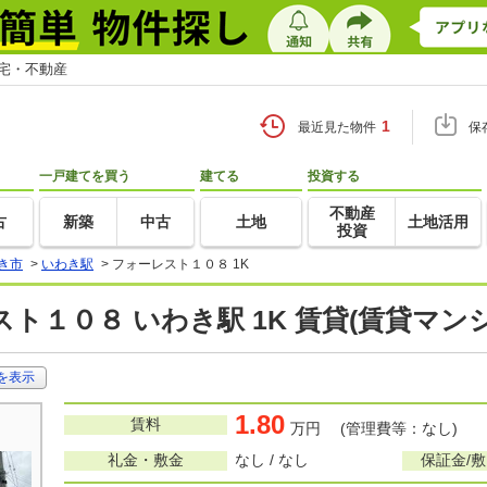
住宅・不動産
1
最近見た物件
保
一戸建てを買う
建てる
投資する
不動産
古
新築
中古
土地
土地活用
投資
き市
>
いわき駅
>
フォーレスト１０８ 1K
ト１０８ いわき駅 1K 賃貸(賃貸マン
を表示
1.80
賃料
万円 (管理費等：なし)
礼金・敷金
なし / なし
保証金/