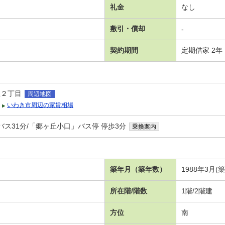
礼金
なし
敷引・償却
-
契約期間
定期借家 2年
丘２丁目
周辺地図
いわき市周辺の家賃相場
バス31分/「郷ヶ丘小口」バス停 停歩3分
乗換案内
築年月（築年数）
1988年3月(
所在階/階数
1階/2階建
方位
南