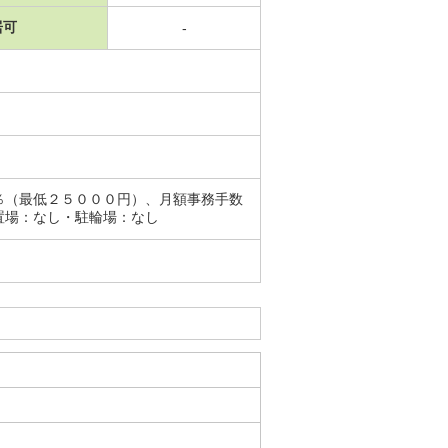
居可
-
％（最低２５０００円）、月額事務手数
置場：なし・駐輪場：なし