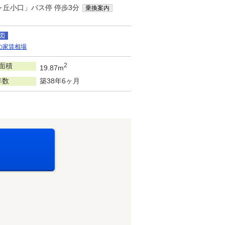
ヶ丘小口」バス停 停歩3分
乗換案内
図
の家賃相場
面積
2
19.87m
年数
築38年6ヶ月