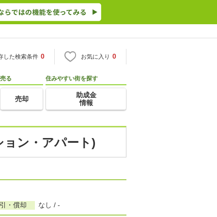
0
0
存した検索条件
お気に入り
売る
住みやすい街を探す
助成金
売却
情報
ション・アパート)
敷引・償却
なし / -