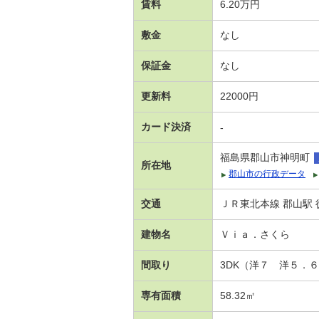
賃料
6.20万円
敷金
なし
保証金
なし
更新料
22000円
カード決済
-
福島県郡山市神明町
所在地
郡山市の行政データ
交通
ＪＲ東北本線 郡山駅 
建物名
Ｖｉａ．さくら
間取り
3DK（洋７ 洋５．
専有面積
58.32㎡