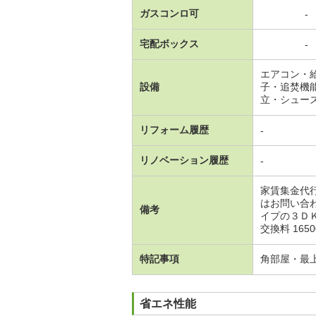
ガスコンロ可
-
宅配ボックス
-
エアコン・
設備
子・追焚機
立・シュー
リフォーム履歴
-
リノベーション履歴
-
家賃集金代
はお問い合
備考
イプの３Ｄ
交換料 165
特記事項
角部屋・最
省エネ性能