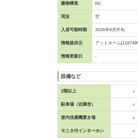
建物構造
RC
現況
空
入居可能時期
2026年8月中旬
情報提供元
アットホーム[1187489
情報更新日
-
設備など
2階以上
○
駐車場（近隣含）
○
室内洗濯機置き場
○
モニタ付インターホン
○