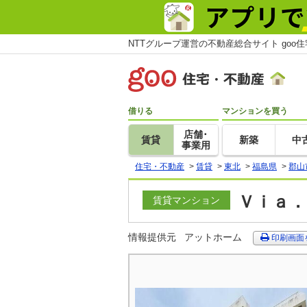
NTTグループ運営の不動産総合サイト goo
借りる
マンションを買う
店舗･
賃貸
新築
中
事業用
住宅・不動産
>
賃貸
>
東北
>
福島県
>
郡山
Ｖｉａ．
賃貸マンション
情報提供元
アットホーム
印刷画面