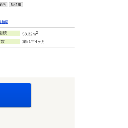
案内
駅情報
賃相場
面積
2
58.32m
年数
築51年4ヶ月