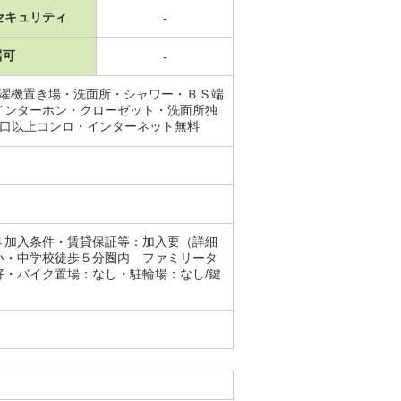
セキュリティ
-
居可
-
洗濯機置き場・洗面所・シャワー・ＢＳ端
インターホン・クローゼット・洗面所独
3口以上コンロ・インターネット無料
４加入条件・賃貸保証等：加入要（詳細
小・中学校徒歩５分圏内 ファミリータ
・バイク置場：なし・駐輪場：なし/鍵