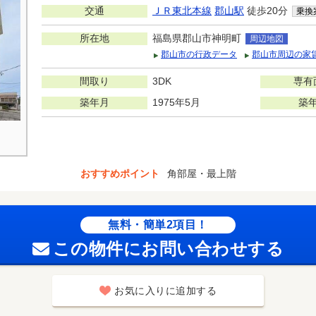
交通
ＪＲ東北本線
郡山駅
徒歩20分
乗換
所在地
福島県郡山市神明町
周辺地図
郡山市の行政データ
郡山市周辺の家
間取り
3DK
専有
築年月
1975年5月
築
おすすめポイント
角部屋・最上階
無料・簡単2項目！
この物件にお問い合わせする
お気に入りに追加する