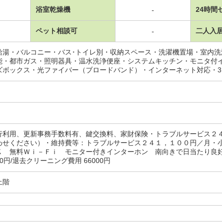
浴室乾燥機
24時間
-
ペット相談可
二人入
-
給湯・バルコニー・バス･トイレ別・収納スペース・洗濯機置場・室内
能・都市ガス・照明器具・温水洗浄便座・システムキッチン・モニタ付
ズボックス・光ファイバー（ブロードバンド）・インターネット対応・
行利用、更新事務手数料有、鍵交換料、家財保険・トラブルサービス２
わせください）・維持費等：トラブルサービス２４１，１００円／月・
Ｋ 無料Ｗｉ－Ｆｉ モニター付きインターホン 南向きで日当たり良好
00円/退去クリーニング費用 66000円
上階