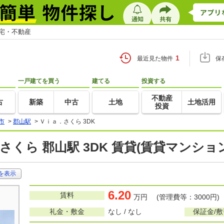
住宅・不動産
1
最近見た物件
保
一戸建てを買う
建てる
投資する
不動産
古
新築
中古
土地
土地活用
投資
市
>
郡山駅
>
Ｖｉａ．さくら 3DK
さくら 郡山駅 3DK 賃貸(賃貸マンショ
を表示
6.20
賃料
万円 (管理費等：3000円)
礼金・敷金
なし / なし
保証金/