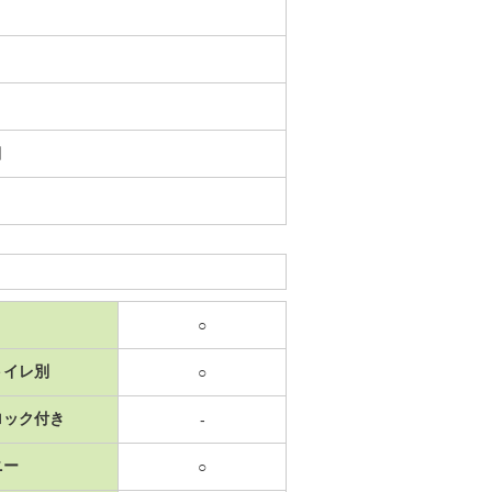
日
○
トイレ別
○
ロック付き
-
ニー
○