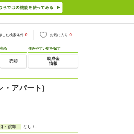
0
0
存した検索条件
お気に入り
売る
住みやすい街を探す
助成金
売却
情報
ン・アパート)
敷引・償却
なし / -