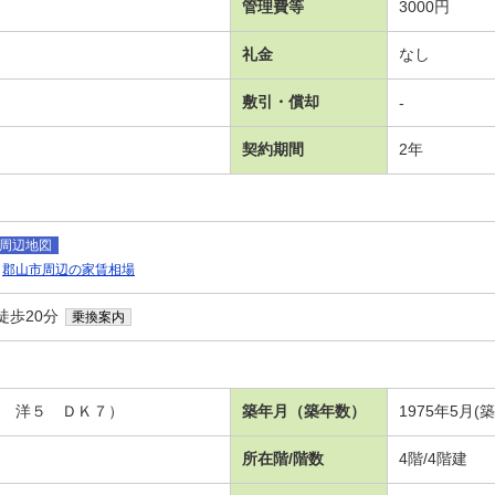
管理費等
3000円
礼金
なし
敷引・償却
-
契約期間
2年
周辺地図
郡山市周辺の家賃相場
徒歩20分
乗換案内
６ 洋５ ＤＫ７）
築年月（築年数）
1975年5月(
所在階/階数
4階/4階建