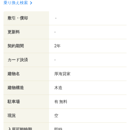
乗り換え検索
敷引・償却
-
更新料
-
契約期間
2年
カード決済
-
建物名
厚海貸家
建物構造
木造
駐車場
有 無料
現況
空
入居可能時期
即時