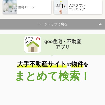
人気タウン
住宅ローン
ランキング
ページトップに戻る
goo住宅・不動産
アプリ
大手不動産サイト
物件
の
を
まとめて検索！