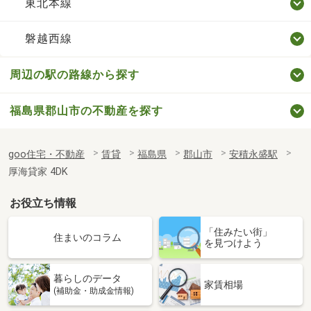
東北本線
磐越西線
周辺の駅の路線から探す
福島県郡山市の不動産を探す
goo住宅・不動産
賃貸
福島県
郡山市
安積永盛駅
厚海貸家 4DK
お役立ち情報
「住みたい街」
住まいのコラム
を見つけよう
暮らしのデータ
家賃相場
(補助金・助成金情報)