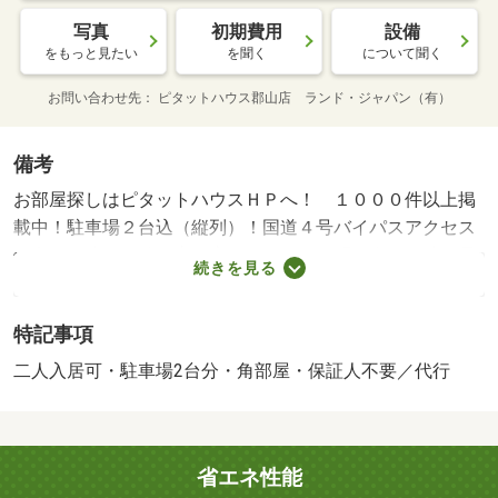
写真
初期費用
設備
をもっと見たい
を聞く
について聞く
お問い合わせ先
ピタットハウス郡山店 ランド・ジャパン（有）
備考
お部屋探しはピタットハウスＨＰへ！ １０００件以上掲
載中！駐車場２台込（縦列）！国道４号バイパスアクセス
便利！戸建て物件で専用庭付き！メール問い合わせ時は電
続きを見る
話番号を入れていただくとスムーズです！・賃貸保証等：
加入要（その他 初回保証料賃料総額８０％、年間保証料
特記事項
借主負担有り）・維持費等：安心サポート料１，０００円
／月/抗菌施工費 22000円/鍵交換費 33000円/投てき消火
二人入居可・駐車場2台分・角部屋・保証人不要／代行
剤 6600円
省エネ性能