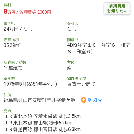
賃料
初期費用
8
を知りたい
/ 管理費等 2000円
万円
敷 / 礼
保証金
24万円 / なし
なし
専有面積
間取り
2
4DK(洋室１０ 洋室６ 和室
85.29m
８ 和室６)
所在階 / 階数
方位
平屋建て
南
築年数
物件タイプ
1975年5月(築51年4ヶ月)
賃貸一戸建て
住所
福島県郡山市安積町荒井字鎗ケ池
地図
交通
ＪＲ東北本線 安積永盛駅 徒歩3.5km
ＪＲ東北本線 郡山駅 徒歩5.2km
ＪＲ磐越西線 郡山富田駅 徒歩6.3km