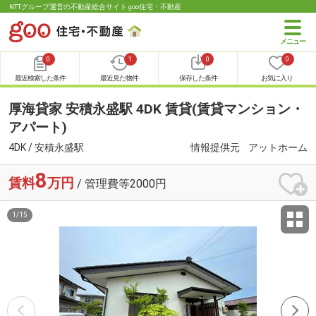
NTTグループ運営の不動産総合サイト goo住宅・不動産
0
1
0
0
最近検索した条件
最近見た物件
保存した条件
お気に入り
厚海貸家 安積永盛駅 4DK 賃貸(賃貸マンション・
アパート)
4DK / 安積永盛駅
情報提供元
アットホーム
8
賃料
万円
/ 管理費等2000円
1
/
15