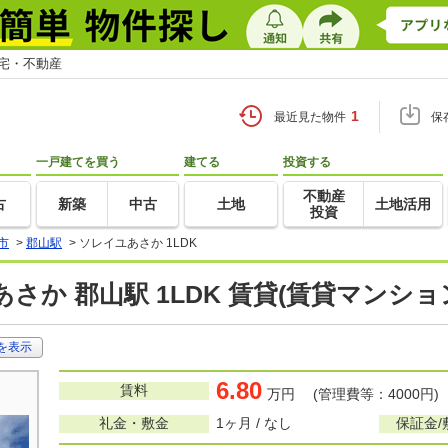
住宅・不動産
1
最近見た物件
保
一戸建てを買う
建てる
投資する
不動産
古
新築
中古
土地
土地活用
投資
市
>
郡山駅
>
ソレイユあさか 1LDK
さか 郡山駅 1LDK 賃貸(賃貸マンシ
を表示
6.80
賃料
万円 (管理費等：4000円)
礼金・敷金
1ヶ月 / なし
保証金/