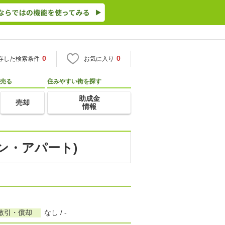
0
0
存した検索条件
お気に入り
売る
住みやすい街を探す
助成金
売却
情報
ョン・アパート)
敷引・償却
なし / -