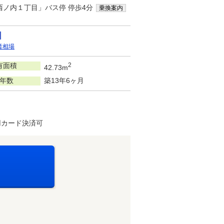
西ノ内１丁目」バス停 停歩4分
乗換案内
賃相場
有面積
2
42.73m
年数
築13年6ヶ月
用カード決済可