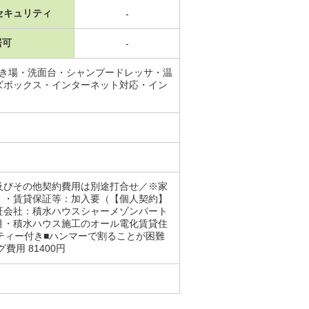
セキュリティ
-
居可
-
置き場・洗面台・シャンプードレッサ・温
ズボックス・インターネット対応・イン
及びその他契約費用は別途打合せ／※家
。・賃貸保証等：加入要（【個人契約】
証会社：積水ハウスシャーメゾンパート
月・積水ハウス施工のオール電化賃貸住
ティー付き■ハンマーで割ることが困難
用 81400円