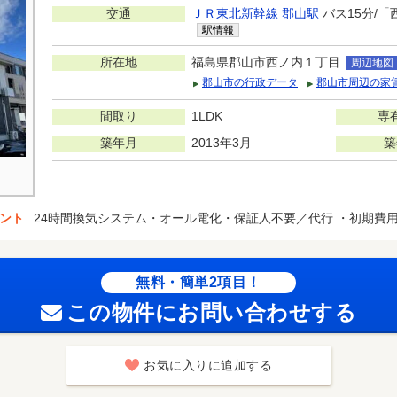
交通
ＪＲ東北新幹線
郡山駅
バス15分/「
駅情報
所在地
福島県郡山市西ノ内１丁目
周辺地図
郡山市の行政データ
郡山市周辺の家
間取り
1LDK
専
築年月
2013年3月
築
ント
24時間換気システム・オール電化・保証人不要／代行 ・初期費
無料・簡単2項目！
この物件にお問い合わせする
お気に入りに追加する