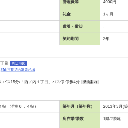
管理費等
4000円
礼金
1ヶ月
敷引・償却
-
契約期間
2年
可
１丁目
周辺地図
郡山市周辺の家賃相場
 バス15分/「西ノ内１丁目」バス停 停歩4分
乗換案内
．４帖 洋室６．４帖）
築年月（築年数）
2013年3月(
所在階/階数
1階/2階建