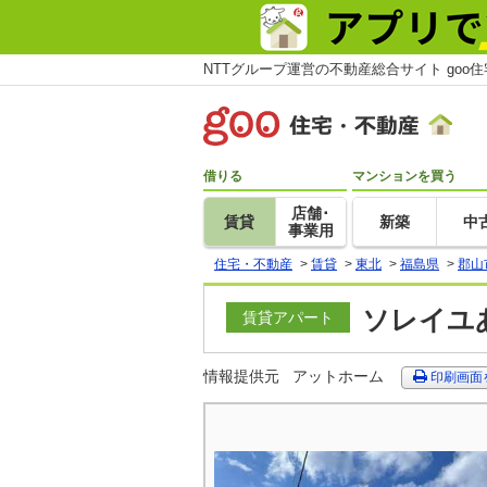
NTTグループ運営の不動産総合サイト goo
借りる
マンションを買う
店舗･
賃貸
新築
中
事業用
住宅・不動産
>
賃貸
>
東北
>
福島県
>
郡山
ソレイユあ
賃貸アパート
情報提供元
アットホーム
印刷画面