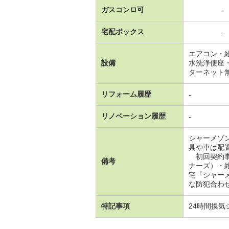
ガスコンロ可
-
宅配ボックス
-
エアコン・
設備
水洗浄便座
ターネット
リフォーム履歴
-
リノベーション履歴
-
シャーメゾ
具や車は配
初回契約事
備考
ナーズ）・
宅『シャー
な防犯合わせ
特記事項
24時間換