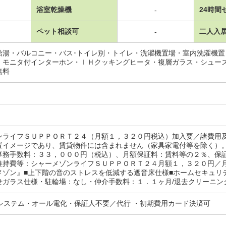
浴室乾燥機
24時間
-
ペット相談可
二人入
-
給湯・バルコニー・バス･トイレ別・トイレ・洗濯機置場・室内洗濯機
・モニタ付インターホン・ＩＨクッキングヒータ・複層ガラス・シュー
無料
ンライフＳＵＰＰＯＲＴ２４（月額１，３２０円税込）加入要／諸費用
置イメージであり、賃貸物件には含まれません（家具家電付等を除く）
務手数料：３３，０００円（税込）、月額保証料：賃料等の２％、保
維持費等：シャーメゾンライフＳＵＰＰＯＲＴ２４月額１，３２０円／
メゾン』■上下階の音のストレスを低減する遮音床仕様■ホームセキュリ
ガラス仕様・駐輪場：なし・仲介手数料：１．１ヶ月/退去クリーニング費
気システム・オール電化・保証人不要／代行 ・初期費用カード決済可