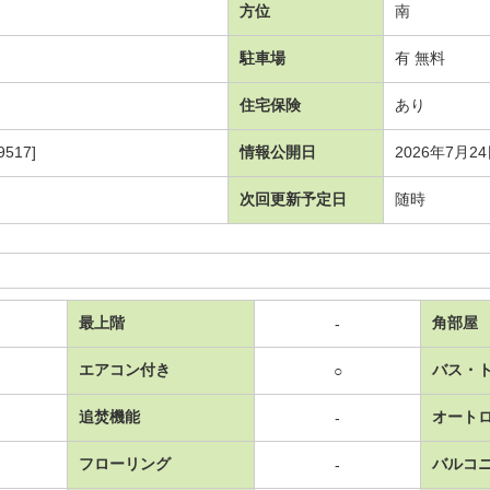
方位
南
駐車場
有 無料
住宅保険
あり
517]
情報公開日
2026年7月2
次回更新予定日
随時
最上階
角部屋
-
エアコン付き
バス・
○
追焚機能
オート
-
フローリング
バルコ
-