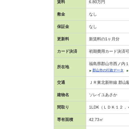
賃料
6.80万円
敷金
なし
保証金
なし
更新料
新賃料の1ヶ月分
カード決済
初期費用カード決済
福島県郡山市西ノ内
所在地
郡山市の行政データ
交通
ＪＲ東北新幹線 郡山駅
建物名
ソレイユあさか
間取り
1LDK（ＬＤＫ１２
専有面積
42.73㎡