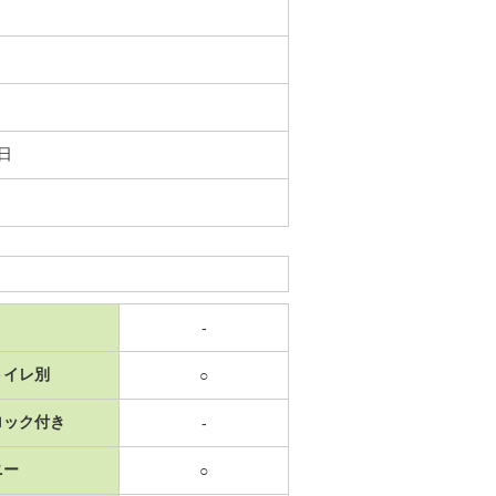
4日
-
トイレ別
○
ロック付き
-
ニー
○