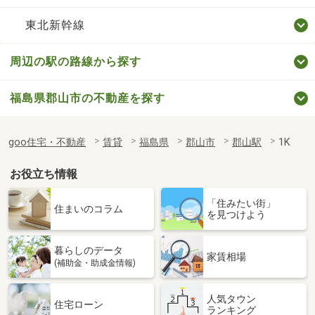
東北新幹線
周辺の駅の路線から探す
福島県郡山市の不動産を探す
goo住宅・不動産
賃貸
福島県
郡山市
郡山駅
1K
お役立ち情報
「住みたい街」
住まいのコラム
を見つけよう
暮らしのデータ
家賃相場
(補助金・助成金情報)
人気タウン
住宅ローン
ランキング