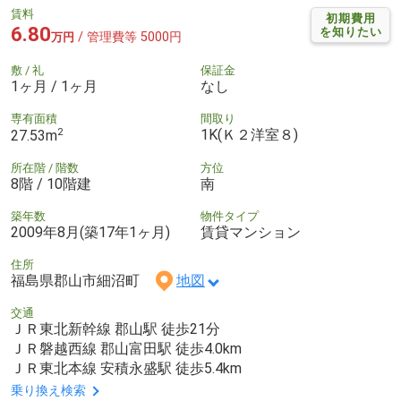
賃料
初期費用
6.80
を知りたい
/ 管理費等 5000円
万円
敷 / 礼
保証金
1ヶ月 / 1ヶ月
なし
専有面積
間取り
2
1K(Ｋ２洋室８)
27.53m
所在階 / 階数
方位
8階 / 10階建
南
築年数
物件タイプ
2009年8月(築17年1ヶ月)
賃貸マンション
住所
福島県郡山市細沼町
地図
交通
ＪＲ東北新幹線 郡山駅 徒歩21分
ＪＲ磐越西線 郡山富田駅 徒歩4.0km
ＪＲ東北本線 安積永盛駅 徒歩5.4km
乗り換え検索