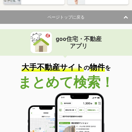
ページトップに戻る
goo住宅・不動産
アプリ
大手不動産サイト
物件
の
を
まとめて検索！