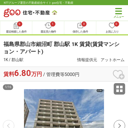
NTTグループ運営の不動産総合サイト goo住宅・不動産
0
1
0
0
最近検索した条件
最近見た物件
保存した条件
お気に入り
福島県郡山市細沼町 郡山駅 1K 賃貸(賃貸マンシ
ョン・アパート)
1K / 郡山駅
情報提供元
アットホーム
6.80
賃料
万円
/ 管理費等5000円
1
/
16