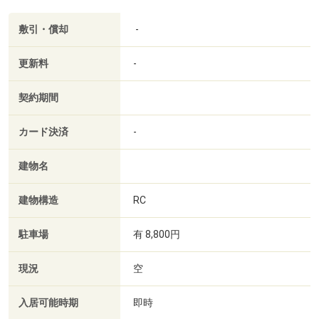
敷引・償却
-
更新料
-
契約期間
カード決済
-
建物名
建物構造
RC
駐車場
有 8,800円
現況
空
入居可能時期
即時