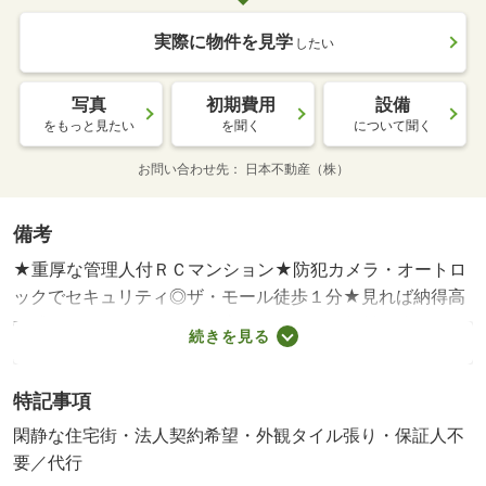
実際に物件を見学
したい
写真
初期費用
設備
をもっと見たい
を聞く
について聞く
お問い合わせ先
日本不動産（株）
備考
★重厚な管理人付ＲＣマンション★防犯カメラ・オートロ
ックでセキュリティ◎ザ・モール徒歩１分★見れば納得高
級感ありのマンション★都市ガス・ネット無料で節約★・
続きを見る
賃貸保証等：加入要（月額賃料等の８０％）・維持費等：
家賃引落料３３０円／月・★重厚な管理人付ＲＣマンショ
特記事項
ン★防犯カメラ・オートロックでセキュリティ◎ザ・モー
ル徒歩１分★見れば納得高級感ありのマンション★都市ガ
閑静な住宅街・法人契約希望・外観タイル張り・保証人不
ス・ネット無料で節約★
要／代行