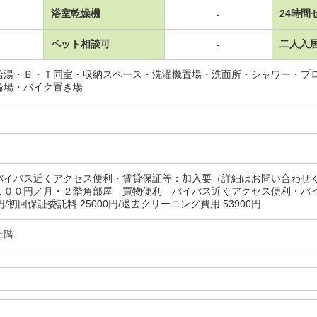
浴室乾燥機
24時間
-
ペット相談可
二人入
-
給湯・Ｂ・Ｔ同室・収納スペース・洗濯機置場・洗面所・シャワー・プ
輪場・バイク置き場
バイバス近くアクセス便利・賃貸保証等：加入要（詳細はお問い合わせ
１００円／月・２階角部屋 買物便利 バイバス近くアクセス便利・バイ
0円/初回保証委託料 25000円/退去クリーニング費用 53900円
上階