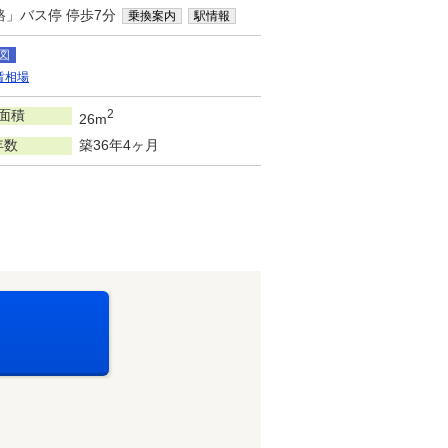
路」バス停 停歩7分
乗換案内
駅情報
図
賃相場
面積
2
26m
年数
築36年4ヶ月