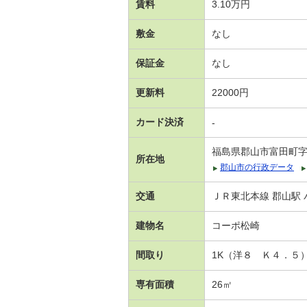
賃料
3.10万円
敷金
なし
保証金
なし
更新料
22000円
カード決済
-
福島県郡山市富田町
所在地
郡山市の行政データ
交通
ＪＲ東北本線 郡山駅 
建物名
コーポ松崎
間取り
1K（洋８ Ｋ４．５
専有面積
26㎡