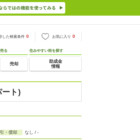
0
0
存した検索条件
お気に入り
売る
住みやすい街を探す
助成金
売却
情報
パート)
敷引・償却
なし / -