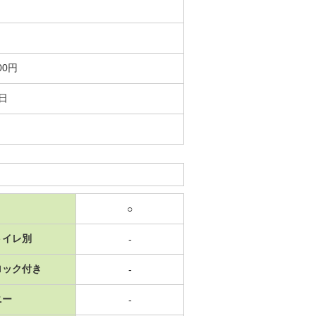
00円
8日
○
トイレ別
-
ロック付き
-
ニー
-