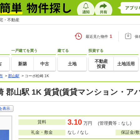
住宅・不動産
1
最近見た物件
保
一戸建てを買う
建てる
投資する
不動産
古
新築
中古
土地
土地活用
投資
市
>
郡山駅
>
コーポ松崎 1K
 郡山駅 1K 賃貸(賃貸マンション・ア
を表示
3.10
賃料
万円 (管理費等：なし)
礼金・敷金
なし / なし
保証金/