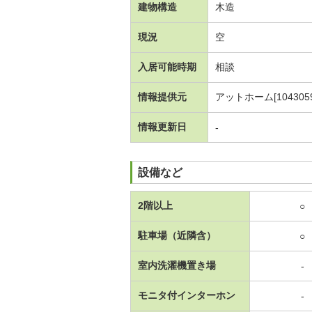
建物構造
木造
現況
空
入居可能時期
相談
情報提供元
アットホーム[1043059
情報更新日
-
設備など
2階以上
○
駐車場（近隣含）
○
室内洗濯機置き場
-
モニタ付インターホン
-