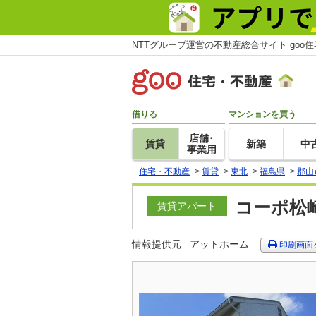
NTTグループ運営の不動産総合サイト goo
借りる
マンションを買う
店舗･
賃貸
新築
中
事業用
住宅・不動産
>
賃貸
>
東北
>
福島県
>
郡山
コーポ松崎
賃貸アパート
情報提供元
アットホーム
印刷画面