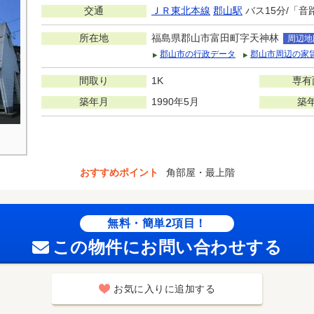
交通
ＪＲ東北本線
郡山駅
バス15分/「音
所在地
福島県郡山市富田町字天神林
周辺地
郡山市の行政データ
郡山市周辺の家
間取り
1K
専有
築年月
1990年5月
築
おすすめポイント
角部屋・最上階
無料・簡単2項目！
この物件にお問い合わせする
お気に入りに追加する