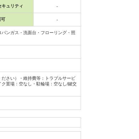
セキュリティ
-
居可
-
ロパンガス・洗面台・フローリング・照
ください）・維持費等：トラブルサービ
ク置場：空なし・駐輪場：空なし/鍵交