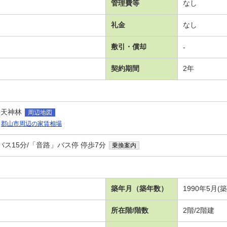
管理費等
なし
礼金
なし
敷引・償却
-
契約期間
2年
字天神林
周辺地図
郡山市周辺の家賃相場
バス15分/「音路」バス停 停歩7分
乗換案内
）
築年月（築年数）
1990年5月(
所在階/階数
2階/2階建