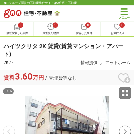
NTTグループ運営の不動産総合サイト goo住宅・不動産
0
1
0
0
最近検索した条件
最近見た物件
保存した条件
お気に入り
ハイツクリタ 2K 賃貸(賃貸マンション・アパー
ト)
2K / -
情報提供元
アットホーム
3.60
賃料
万円
/ 管理費等なし
1
/
16