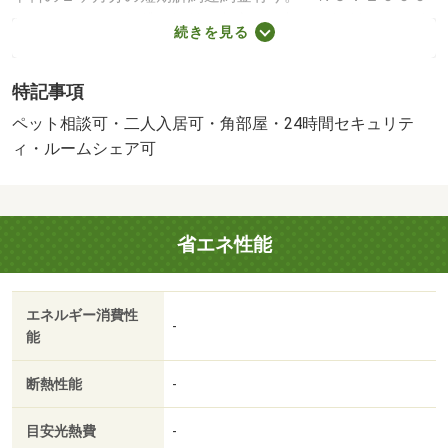
５５０４３６・賃貸保証等：加入要（初回保証料 月額総
続きを見る
支払額１００％ 月額総支払額２％（毎月口座引き落
し））・維持費等：エアコンリース料（課税対象）２，２
特記事項
００円／月・ユミタコール利用料（課税対象）１，３００
円／月・町会費６００円／月・ペット飼育可（但し犬は不
ペット相談可・二人入居可・角部屋・24時間セキュリテ
可）・バイク置場：なし・駐輪場：なし/保証委託料 39900
ィ・ルームシェア可
円/消臭除菌料（課税対象） 16500円
省エネ性能
エネルギー消費性
-
能
断熱性能
-
目安光熱費
-