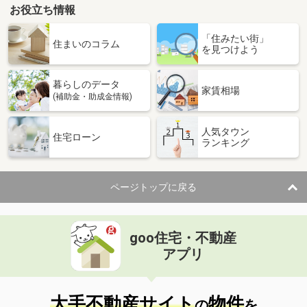
お役立ち情報
「住みたい街」
住まいのコラム
を見つけよう
暮らしのデータ
家賃相場
(補助金・助成金情報)
人気タウン
住宅ローン
ランキング
ページトップに戻る
goo住宅・不動産
アプリ
大手不動産サイト
物件
の
を