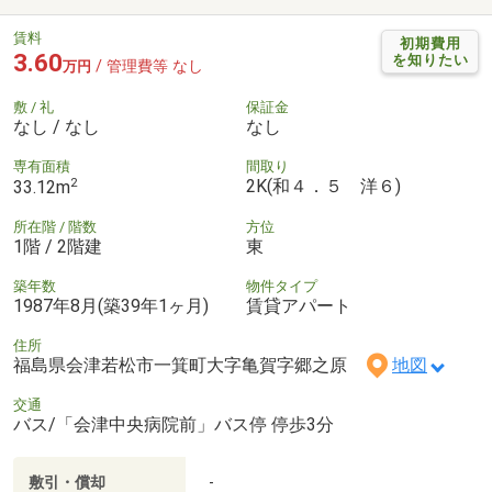
賃料
初期費用
3.60
を知りたい
/ 管理費等 なし
万円
敷 / 礼
保証金
なし / なし
なし
専有面積
間取り
2
2K(和４．５ 洋６)
33.12m
所在階 / 階数
方位
1階 / 2階建
東
築年数
物件タイプ
1987年8月(築39年1ヶ月)
賃貸アパート
住所
福島県会津若松市一箕町大字亀賀字郷之原
地図
交通
バス/「会津中央病院前」バス停 停歩3分
敷引・償却
-