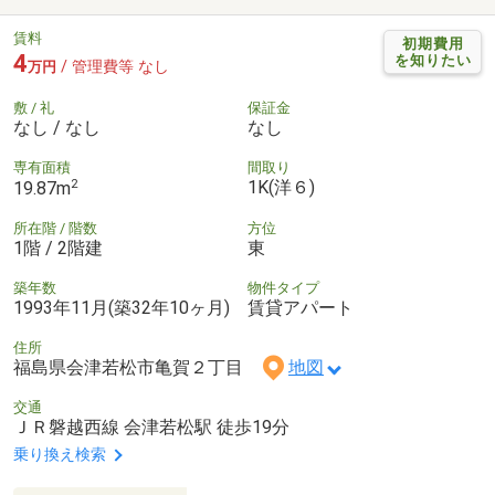
賃料
初期費用
4
を知りたい
/ 管理費等 なし
万円
敷 / 礼
保証金
なし / なし
なし
専有面積
間取り
2
1K(洋６)
19.87m
所在階 / 階数
方位
1階 / 2階建
東
築年数
物件タイプ
1993年11月(築32年10ヶ月)
賃貸アパート
住所
福島県会津若松市亀賀２丁目
地図
交通
ＪＲ磐越西線 会津若松駅 徒歩19分
乗り換え検索