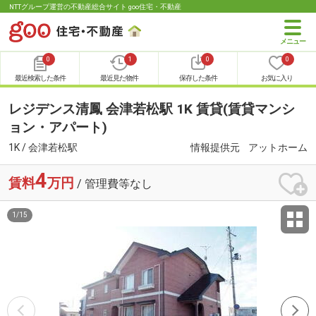
NTTグループ運営の不動産総合サイト goo住宅・不動産
0
1
0
0
最近検索した条件
最近見た物件
保存した条件
お気に入り
レジデンス清鳳 会津若松駅 1K 賃貸(賃貸マンシ
ョン・アパート)
1K / 会津若松駅
情報提供元
アットホーム
4
賃料
万円
/ 管理費等なし
1
/
15