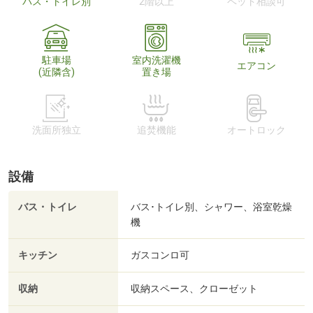
バス・トイレ別
2階以上
ペット相談可
駐車場
室内洗濯機
エアコン
(近隣含)
置き場
洗面所独立
追焚機能
オートロック
設備
バス・トイレ
バス･トイレ別、シャワー、浴室乾燥
機
キッチン
ガスコンロ可
収納
収納スペース、クローゼット