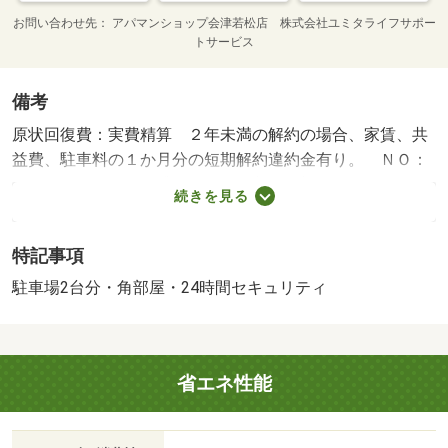
お問い合わせ先
アパマンショップ会津若松店 株式会社ユミタライフサポー
トサービス
備考
原状回復費：実費精算 ２年未満の解約の場合、家賃、共
益費、駐車料の１か月分の短期解約違約金有り。 ＮＯ：
７８１３８９８・賃貸保証等：加入要（初回保証料 月額
続きを見る
総支払額１００％ 月額総支払額８６４円）・維持費等：
ユミタコール利用料（課税対象）１，３００円／月・コン
特記事項
ビニ、飲食店近隣にございます！敷金礼金０円！・バイク
置場：なし・駐輪場：なし/保証委託料 41300円/消臭除菌
駐車場2台分・角部屋・24時間セキュリティ
料（課税対象） 9900円
省エネ性能