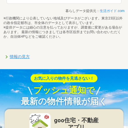
暮らしデータ提供元：
生活ガイド.com
※行政機関により公表していない地域及びデータがございます。東京23区以外
の政令指定都市は、市全体のデータとして表示しています。
※提供データには細心の注意を払っておりますが、調査後に変更がある場合が
あります。 最新の情報につきましては各市区役所までお問い合わせいただく
か、自治体HPなどをご確認ください。
情報の見方
お気に入りの物件を見逃さない！
プッシュ通知で
最新の物件情報が届く
goo住宅・不動産
アプリ