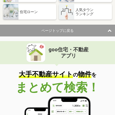
人気タウン
住宅ローン
ランキング
ページトップに戻る
goo住宅・不動産
アプリ
大手不動産サイト
物件
の
を
まとめて検索！