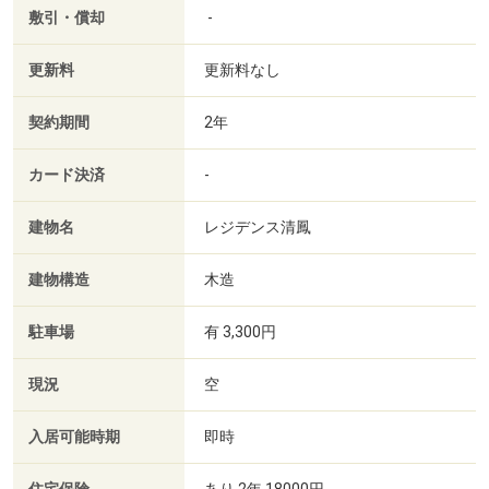
敷引・償却
-
更新料
更新料なし
契約期間
2年
カード決済
-
建物名
レジデンス清鳳
建物構造
木造
駐車場
有 3,300円
現況
空
入居可能時期
即時
あり 2年 18000円