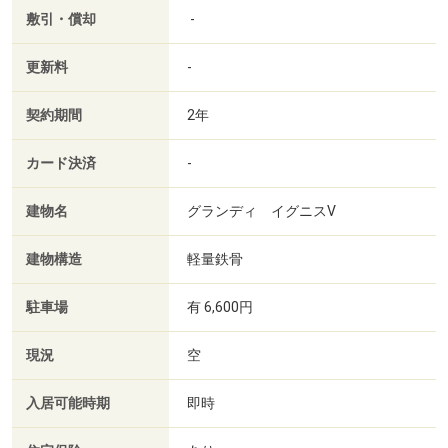
敷引・償却
-
更新料
-
契約期間
2年
カード決済
-
建物名
グランディ イグニスⅤ
建物構造
軽量鉄骨
駐車場
有 6,600円
現況
空
入居可能時期
即時