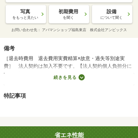
写真
初期費用
設備
をもっと見たい
を聞く
について聞く
お問い合わせ先
アパマンショップ福島東店 株式会社アンビックス
備考
［退去時費用 退去費用実費精算※故意・過失等別途実
費］ 法人契約は加入不要です。【法人契約個人負担分に
ついて】 法人契約とする場合、個人負担分の支払い方法
続きを見る
は原則「カード決済」となります。 ＮＯ：１００６２
５２９０６・賃貸保証等：加入要（機関保証加入必須。初
特記事項
回保証料３５０００円、月額保証料賃料等総額の１％＋８
００円／月（その他商品あり））・バイク置場：なし・駐
輪場：有/室内清掃費用 60500円/Ｄ－ｒｏｏｍＣａｒｄキ
ー料金 16500円/ＩＣロック電池（初回） 2750円
省エネ性能