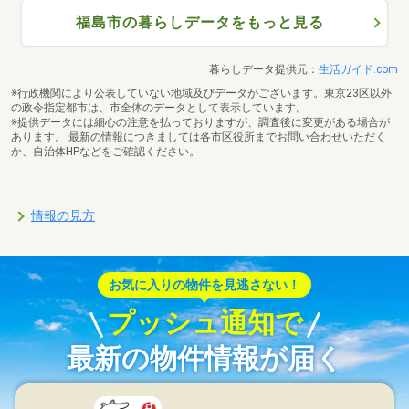
福島市の暮らしデータをもっと見る
暮らしデータ提供元：
生活ガイド.com
※行政機関により公表していない地域及びデータがございます。東京23区以外
の政令指定都市は、市全体のデータとして表示しています。
※提供データには細心の注意を払っておりますが、調査後に変更がある場合が
あります。 最新の情報につきましては各市区役所までお問い合わせいただく
か、自治体HPなどをご確認ください。
情報の見方
お気に入りの物件を見逃さない！
プッシュ通知で
最新の物件情報が届く