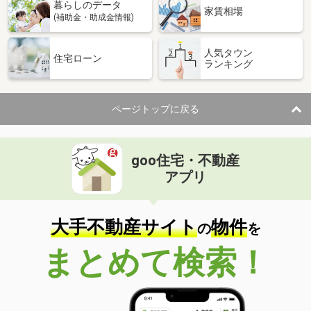
暮らしのデータ
家賃相場
(補助金・助成金情報)
人気タウン
住宅ローン
ランキング
ページトップに戻る
goo住宅・不動産
アプリ
大手不動産サイト
物件
の
を
まとめて検索！