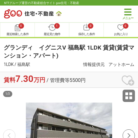
NTTグループ運営の不動産総合サイト goo住宅・不動産
0
1
0
0
最近検索した条件
最近見た物件
保存した条件
お気に入り
グランディ イグニスⅤ 福島駅 1LDK 賃貸(賃貸マ
ンション・アパート)
1LDK / 福島駅
情報提供元
アットホーム
7.30
賃料
万円
/ 管理費等5500円
1
/
3