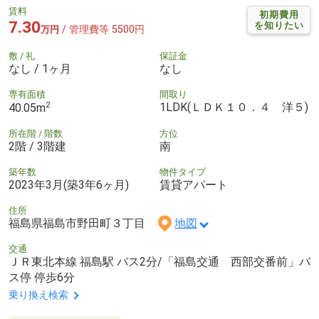
賃料
初期費用
7.30
を知りたい
/ 管理費等 5500円
万円
敷 / 礼
保証金
なし / 1ヶ月
なし
専有面積
間取り
2
1LDK(ＬＤＫ１０．４ 洋５)
40.05m
所在階 / 階数
方位
2階 / 3階建
南
築年数
物件タイプ
2023年3月(築3年6ヶ月)
賃貸アパート
住所
福島県福島市野田町３丁目
地図
交通
ＪＲ東北本線 福島駅 バス2分/「福島交通 西部交番前」バ
ス停 停歩6分
乗り換え検索