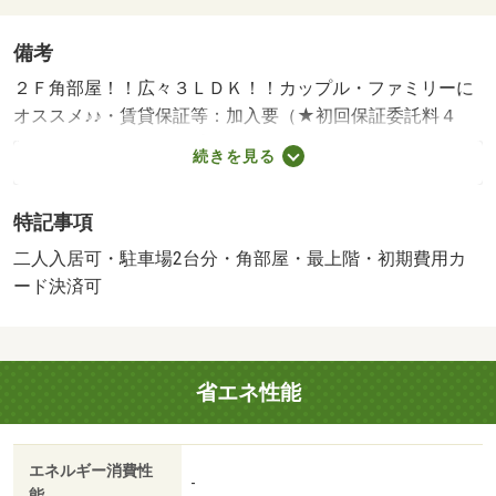
備考
２Ｆ角部屋！！広々３ＬＤＫ！！カップル・ファミリーに
オススメ♪♪・賃貸保証等：加入要（★初回保証委託料４
０，０００円年間保証委託料１５，０００円）・維持費
続きを見る
等：ライフサポート（Ｊ）２，２００円／月・駐車場２台
可能、広々３ＬＤＫ、ファミリーにオススメです。・バイ
特記事項
ク置場：なし・駐輪場：なし・仲介手数料：１ヶ月/預りク
リーニング費用 66000円
二人入居可・駐車場2台分・角部屋・最上階・初期費用カ
ード決済可
省エネ性能
エネルギー消費性
-
能