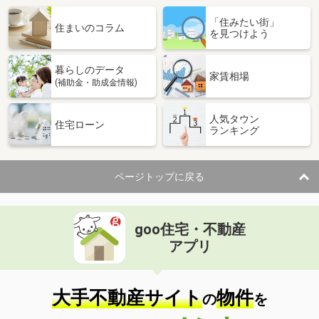
「住みたい街」
住まいのコラム
を見つけよう
暮らしのデータ
家賃相場
(補助金・助成金情報)
人気タウン
住宅ローン
ランキング
ページトップに戻る
goo住宅・不動産
アプリ
大手不動産サイト
物件
の
を