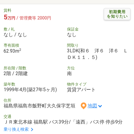
賃料
初期費用
5
を知りたい
/ 管理費等 2000円
万円
敷 / 礼
保証金
なし / なし
なし
専有面積
間取り
2
3LDK(和６ 洋６ 洋６ Ｌ
62.93m
ＤＫ１１．５)
所在階 / 階数
方位
2階 / 2階建
南
築年数
物件タイプ
1999年4月(築27年5ヶ月)
賃貸アパート
住所
福島県福島市飯野町大久保字芝垣
地図
交通
ＪＲ東北本線 福島駅 バス39分/「遠西」バス停 停歩9分
乗り換え検索