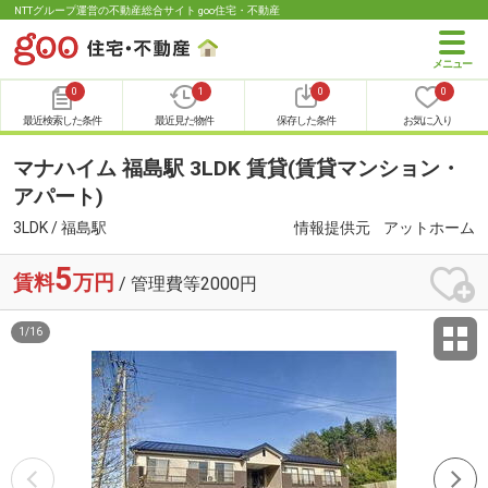
NTTグループ運営の不動産総合サイト goo住宅・不動産
0
1
0
0
最近検索した条件
最近見た物件
保存した条件
お気に入り
マナハイム 福島駅 3LDK 賃貸(賃貸マンション・
アパート)
3LDK / 福島駅
情報提供元
アットホーム
5
賃料
万円
/ 管理費等2000円
1
/
16