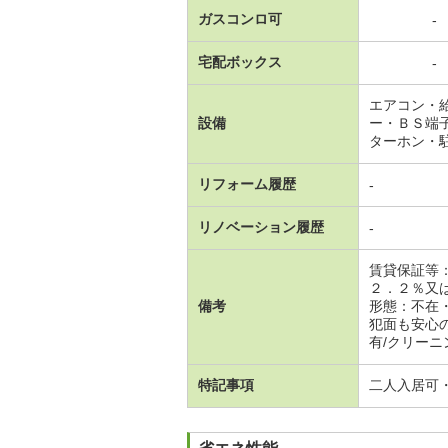
ガスコンロ可
-
宅配ボックス
-
エアコン・
設備
ー・ＢＳ端
ターホン・
リフォーム履歴
-
リノベーション履歴
-
賃貸保証等
２．２％又
備考
形態：不在
犯面も安心
有/クリーニン
特記事項
二人入居可