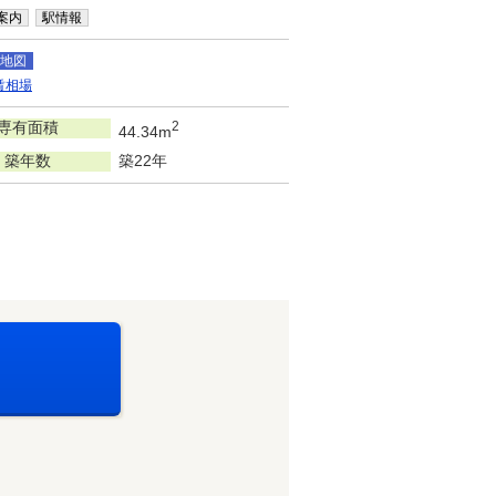
案内
駅情報
地図
賃相場
専有面積
2
44.34m
築年数
築22年