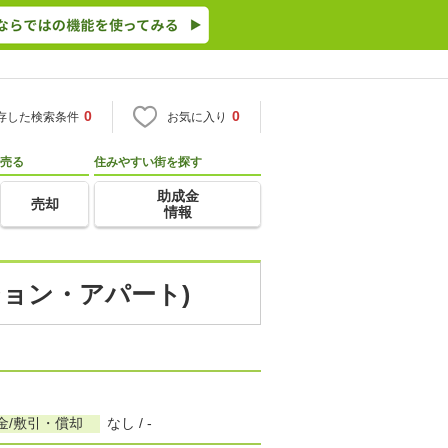
0
0
存した検索条件
お気に入り
売る
住みやすい街を探す
助成金
売却
情報
ション・アパート)
金/敷引・償却
なし / -