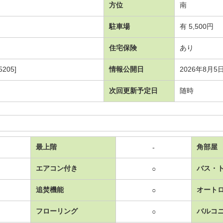
方位
南
駐車場
有 5,500円
住宅保険
あり
205]
情報公開日
2026年8月5
次回更新予定日
随時
最上階
角部屋
-
エアコン付き
バス・
○
追焚機能
オート
○
フローリング
バルコ
○