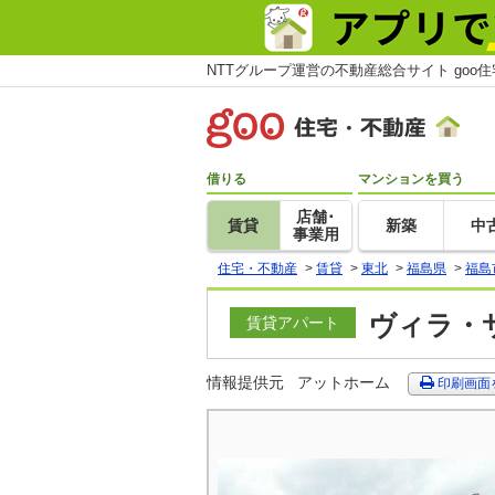
NTTグループ運営の不動産総合サイト goo
借りる
マンションを買う
店舗･
賃貸
新築
中
事業用
住宅・不動産
>
賃貸
>
東北
>
福島県
>
福島
ヴィラ・サ
賃貸アパート
情報提供元
アットホーム
印刷画面