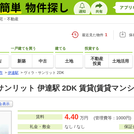
住宅・不動産
1
最近見た物件
保
一戸建てを買う
建てる
投資する
不動産
古
新築
中古
土地
土地活用
投資
市
>
伊達駅
>
ヴィラ・サンリット 2DK
ンリット 伊達駅 2DK 賃貸(賃貸マン
を表示
4.40
賃料
万円 (管理費等：1000円)
礼金・敷金
なし / なし
保証