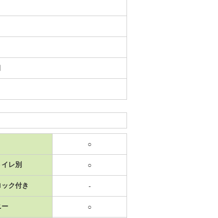
日
○
トイレ別
○
ロック付き
-
ニー
○