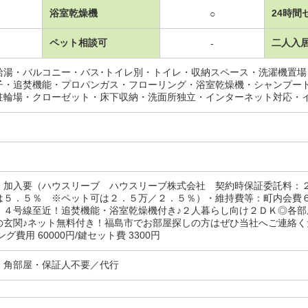
浴室乾燥機
24時間
○
ペット相談可
二人入
-
給湯・バルコニー・バス･トイレ別・トイレ・収納スペース・洗濯機置
子・追焚機能・プロパンガス・フローリング・浴室乾燥機・シャンプー
駐輪場・クローゼット・床下収納・洗面所独立・インターネット対応・
：加入要（ハウスリーブ ハウスリーブ株式会社 契約時保証委託料：
は５．５％ ※ペット可は２．５万／２．５％）・維持費等：町内会費
・４号線至近！追焚機能・浴室乾燥機付き♪２人暮らし向け２ＤＫ◎各
の玄関♪ネット無料付き！福島市でお部屋探しの方はぜひ当社へご連絡
グ費用 60000円/鍵セット費 3300円
・角部屋・保証人不要／代行