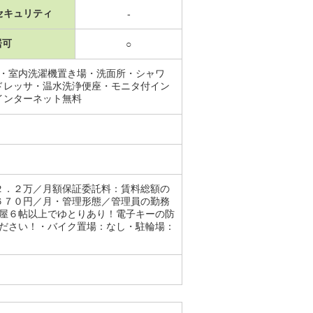
セキュリティ
-
居可
○
場・室内洗濯機置き場・洗面所・シャワ
ドレッサ・温水洗浄便座・モニタ付イン
インターネット無料
２．２万／月額保証委託料：賃料総額の
６７０円／月・管理形態／管理員の勤務
部屋６帖以上でゆとりあり！電子キーの防
ください！・バイク置場：なし・駐輪場：