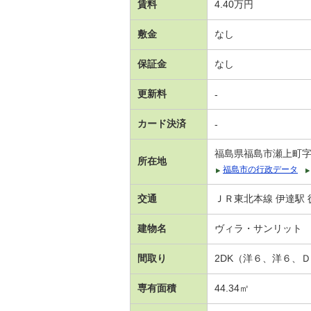
賃料
4.40万円
敷金
なし
保証金
なし
更新料
-
カード決済
-
福島県福島市瀬上町
所在地
福島市の行政データ
交通
ＪＲ東北本線 伊達駅 
建物名
ヴィラ・サンリット
間取り
2DK（洋６、洋６、
専有面積
44.34㎡