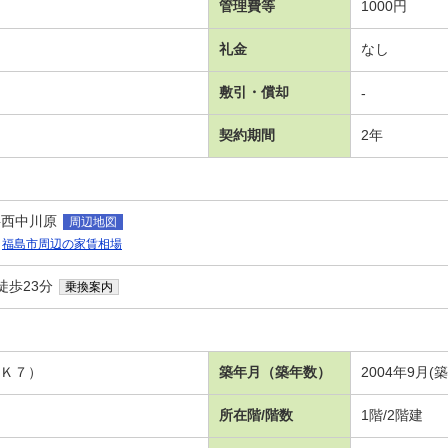
管理費等
1000円
礼金
なし
敷引・償却
-
契約期間
2年
字西中川原
周辺地図
福島市周辺の家賃相場
徒歩23分
乗換案内
ＤＫ７）
築年月（築年数）
2004年9月(築
所在階/階数
1階/2階建