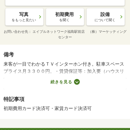
写真
初期費用
設備
をもっと見たい
を聞く
について聞く
お問い合わせ先
エイブルネットワーク福島駅前店 （株）マーケッティング
センター
備考
来客が一目でわかるＴＶインターホン付き。駐車スペース
プライス月３３００円。・賃貸保証等：加入要（ハウスリ
ーブ ハウスリーブ株式会社 契約時保証委託料：２．２
続きを見る
万／月額保証委託料：賃料総額の２．２％又は５．５％
※ペット可は２．５万／２．５％）・管理形態／管理員の
特記事項
勤務形態：不在・室内設備は浴室乾燥機・洗面所独立など
が揃っており、とても充実しています。収納はウォークイ
初期費用カード決済可・家賃カード決済可
ンクロゼット・床下収納など豊富なので、衣類や履き物の
整理がしやすく便利です。２０１９年築の物件です。/鍵セ
ット費 3300円