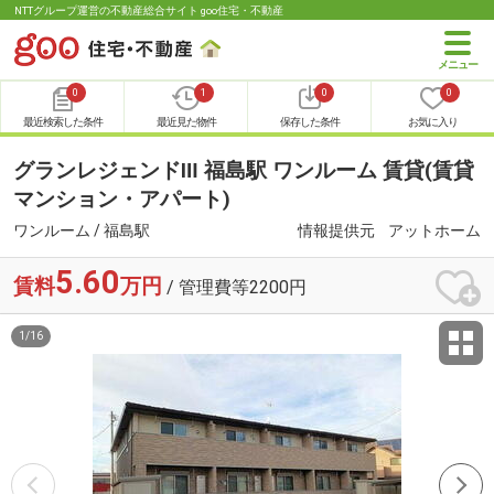
NTTグループ運営の不動産総合サイト goo住宅・不動産
0
1
0
0
最近検索した条件
最近見た物件
保存した条件
お気に入り
グランレジェンドⅢ 福島駅 ワンルーム 賃貸(賃貸
マンション・アパート)
ワンルーム / 福島駅
情報提供元
アットホーム
5.60
賃料
万円
/ 管理費等2200円
1
/
16