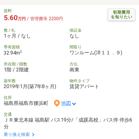
賃料
初期費用
5.60
を知りたい
/ 管理費等 2200円
万円
敷 / 礼
保証金
1ヶ月 / なし
なし
専有面積
間取り
2
ワンルーム(洋１１．９)
32.94m
所在階 / 階数
方位
1階 / 2階建
南東
築年数
物件タイプ
2019年1月(築7年8ヶ月)
賃貸アパート
住所
福島県福島市腰浜町
地図
交通
ＪＲ東北本線 福島駅 バス19分/「成蹊高校」バス停 停歩6
分
乗り換え検索