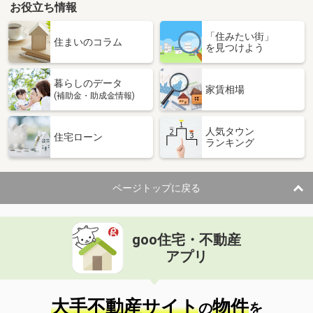
お役立ち情報
「住みたい街」
住まいのコラム
を見つけよう
暮らしのデータ
家賃相場
(補助金・助成金情報)
人気タウン
住宅ローン
ランキング
ページトップに戻る
goo住宅・不動産
アプリ
大手不動産サイト
物件
の
を