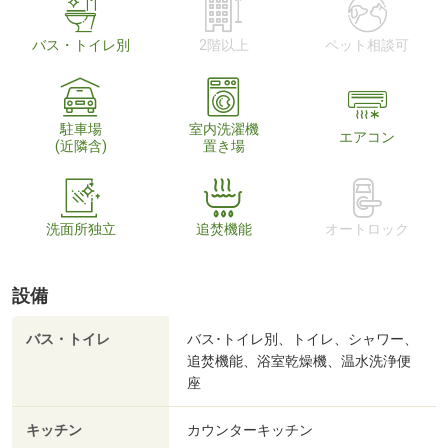
バス・トイレ別
2階以上
ペット相談可
駐車場
室内洗濯機
エアコン
(近隣含)
置き場
洗面所独立
追焚機能
オートロック
設備
バス・トイレ
バス･トイレ別、トイレ、シャワー、
追焚機能、浴室乾燥機、温水洗浄便
座
キッチン
カウンターキッチン