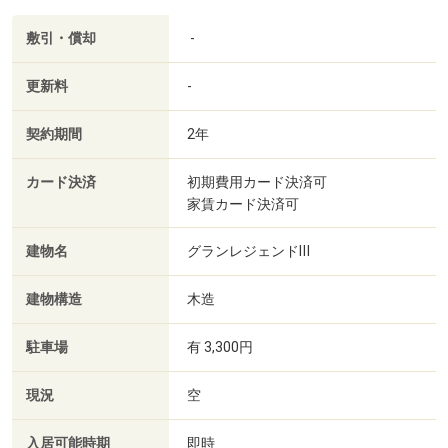
敷引・償却
-
更新料
-
契約期間
2年
カード決済
初期費用カード決済可
家賃カード決済可
建物名
グランレジェンドⅢ
建物構造
木造
駐車場
有 3,300円
現況
空
入居可能時期
即時