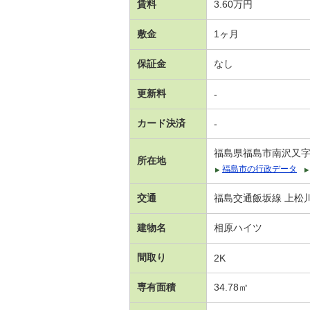
賃料
3.60万円
敷金
1ヶ月
保証金
なし
更新料
-
カード決済
-
福島県福島市南沢又
所在地
福島市の行政データ
交通
福島交通飯坂線 上松川
建物名
相原ハイツ
間取り
2K
専有面積
34.78㎡