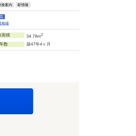
乗換案内
駅情報
図
賃相場
有面積
2
34.78m
年数
築47年4ヶ月