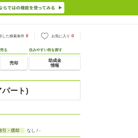
0
0
存した検索条件
お気に入り
売る
住みやすい街を探す
助成金
売却
情報
アパート)
敷引・償却
なし / -