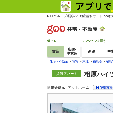
NTTグループ運営の不動産総合サイト goo
借りる
マンションを買う
店舗･
賃貸
新築
中
事業用
住宅・不動産
>
賃貸
>
東北
>
福島県
>
福島
相原ハイツ
賃貸アパート
情報提供元
アットホーム
印刷画面