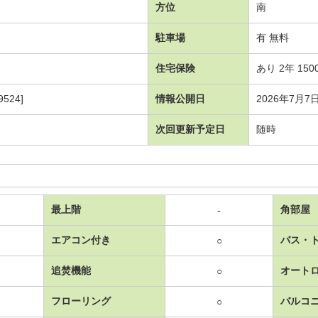
方位
南
駐車場
有 無料
住宅保険
あり 2年 150
524]
情報公開日
2026年7月7
次回更新予定日
随時
最上階
角部屋
-
エアコン付き
バス・
○
追焚機能
オート
○
フローリング
バルコ
○