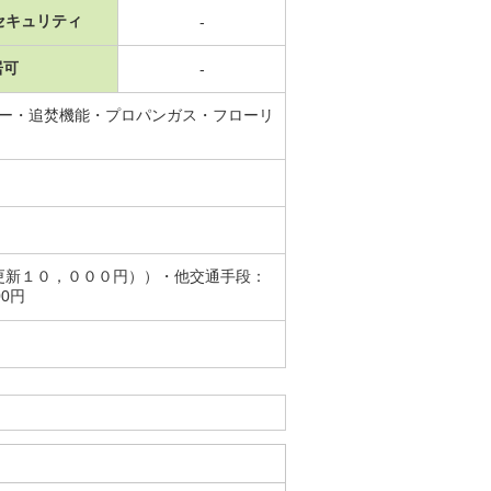
セキュリティ
-
居可
-
ワー・追焚機能・プロパンガス・フローリ
更新１０，０００円））・他交通手段：
00円