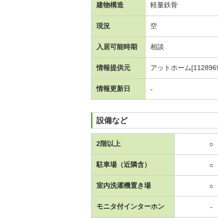
建物構造
軽量鉄骨
現況
空
入居可能時期
相談
情報提供元
アットホーム[1128969
情報更新日
-
設備など
2階以上
○
駐車場（近隣含）
○
室内洗濯機置き場
○
モニタ付インターホン
-