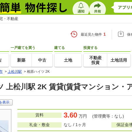
住宅・不動産
1
最近見た物件
保
一戸建てを買う
建てる
投資する
不動産
古
新築
中古
土地
土地活用
投資
市
>
上松川駅
>
相原ハイツ 2K
 上松川駅 2K 賃貸(賃貸マンション・
を表示
3.60
賃料
万円 (管理費等：なし)
礼金・敷金
なし / 1ヶ月
保証金/