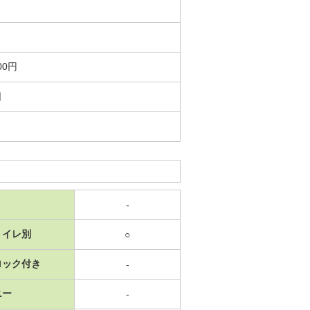
00円
日
-
トイレ別
○
ロック付き
-
ニー
-