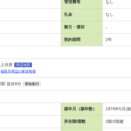
管理費等
なし
礼金
なし
敷引・償却
-
契約期間
2年
字上河原
周辺地図
福島市周辺の家賃相場
駅 徒歩8分
乗換案内
築年月（築年数）
1979年5月(
所在階/階数
2階/2階建