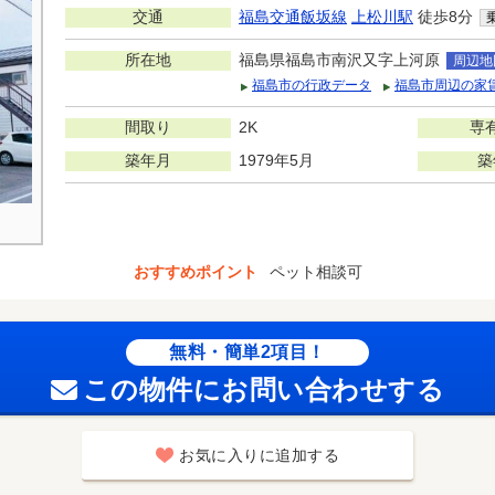
交通
福島交通飯坂線
上松川駅
徒歩8分
所在地
福島県福島市南沢又字上河原
周辺地
福島市の行政データ
福島市周辺の家
間取り
2K
専
築年月
1979年5月
築
おすすめポイント
ペット相談可
無料・簡単2項目！
この物件にお問い合わせする
お気に入りに追加する