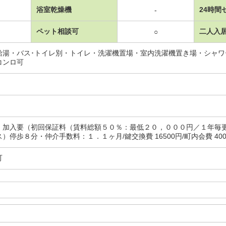
浴室乾燥機
24時間
-
ペット相談可
二人入
○
給湯・バス･トイレ別・トイレ・洗濯機置場・室内洗濯機置き場・シャ
コンロ可
：加入要（初回保証料（賃料総額５０％：最低２０，０００円／１年毎
）停歩８分・仲介手数料：１．１ヶ月/鍵交換費 16500円/町内会費 40
可