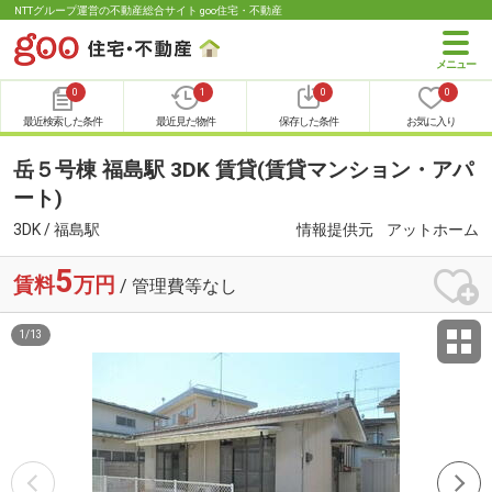
NTTグループ運営の不動産総合サイト goo住宅・不動産
0
1
0
0
最近検索した条件
最近見た物件
保存した条件
お気に入り
岳５号棟 福島駅 3DK 賃貸(賃貸マンション・アパ
ート)
3DK / 福島駅
情報提供元
アットホーム
5
賃料
万円
/ 管理費等なし
1
/
13