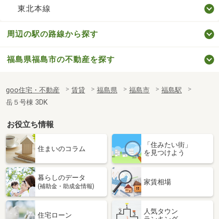
東北本線
周辺の駅の路線から探す
福島県福島市の不動産を探す
goo住宅・不動産
賃貸
福島県
福島市
福島駅
岳５号棟 3DK
お役立ち情報
「住みたい街」
住まいのコラム
を見つけよう
暮らしのデータ
家賃相場
(補助金・助成金情報)
人気タウン
住宅ローン
ランキング