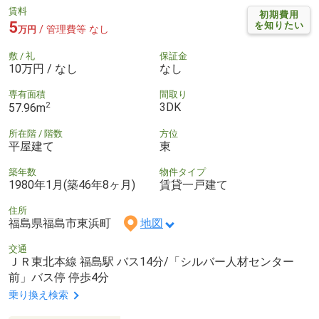
賃料
初期費用
5
を知りたい
/ 管理費等 なし
万円
敷 / 礼
保証金
10万円 / なし
なし
専有面積
間取り
2
3DK
57.96m
所在階 / 階数
方位
平屋建て
東
築年数
物件タイプ
1980年1月(築46年8ヶ月)
賃貸一戸建て
住所
福島県福島市東浜町
地図
交通
ＪＲ東北本線 福島駅 バス14分/「シルバー人材センター
前」バス停 停歩4分
乗り換え検索