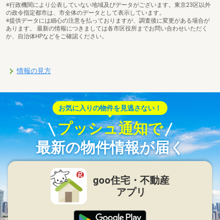
※行政機関により公表していない地域及びデータがございます。東京23区以外
の政令指定都市は、市全体のデータとして表示しています。
※提供データには細心の注意を払っておりますが、調査後に変更がある場合が
あります。 最新の情報につきましては各市区役所までお問い合わせいただく
か、自治体HPなどをご確認ください。
情報の見方
お気に入りの物件を見逃さない！
プッシュ通知で
最新の物件情報が届く
goo住宅・不動産
アプリ