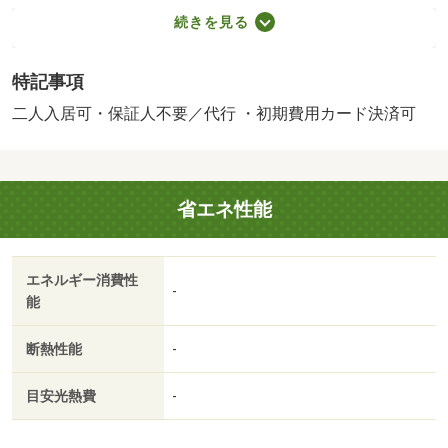
１，６５０円＜税込＞消毒代１８９２０円（入居時）子供
続きを見る
可保証会社利用必須更新事務手数料５．５万円・賃貸保証
等：加入要（保証料：請求月額の１ヶ月分（最低保証料２
特記事項
万円）継続保証料１万円／年）・鍵交換代：あり２４，２
００円～・維持費等：２台目駐車場３，３００円／月・Ｎ
二人入居可・保証人不要／代行 ・初期費用カード決済可
サポート１，２１０円／月・◆駐車場１台付無料！３ＤＫ
戸建タイプ◆経済的な都市ガスです◆・仲介手数料：５
５，０００円
省エネ性能
エネルギー消費性
-
能
断熱性能
-
目安光熱費
-