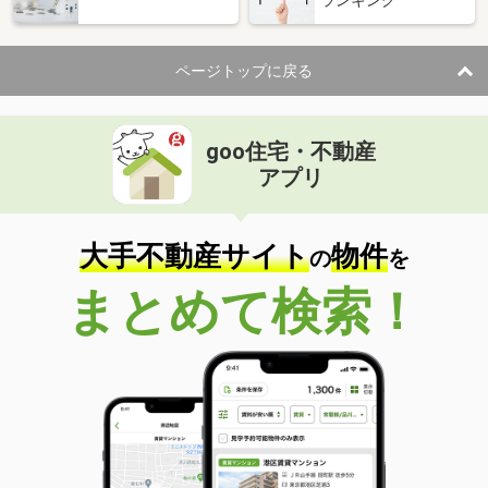
ページトップに戻る
goo住宅・不動産
アプリ
大手不動産サイト
物件
の
を
まとめて検索！