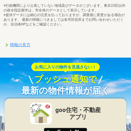
※行政機関により公表していない地域及びデータがございます。東京23区以外
の政令指定都市は、市全体のデータとして表示しています。
※提供データには細心の注意を払っておりますが、調査後に変更がある場合が
あります。 最新の情報につきましては各市区役所までお問い合わせいただく
か、自治体HPなどをご確認ください。
情報の見方
お気に入りの物件を見逃さない！
プッシュ通知で
最新の物件情報が届く
goo住宅・不動産
アプリ