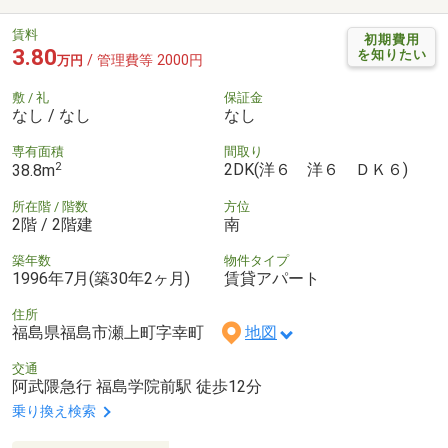
賃料
初期費用
3.80
を知りたい
/ 管理費等 2000円
万円
敷 / 礼
保証金
なし / なし
なし
専有面積
間取り
2
2DK(洋６ 洋６ ＤＫ６)
38.8m
所在階 / 階数
方位
2階 / 2階建
南
築年数
物件タイプ
1996年7月(築30年2ヶ月)
賃貸アパート
住所
福島県福島市瀬上町字幸町
地図
交通
阿武隈急行 福島学院前駅 徒歩12分
乗り換え検索