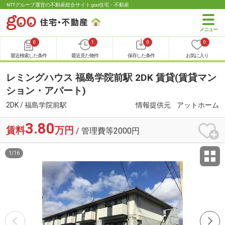
NTTグループ運営の不動産総合サイト goo住宅・不動産
0
1
0
0
最近検索した条件
最近見た物件
保存した条件
お気に入り
レミングハウス 福島学院前駅 2DK 賃貸(賃貸マン
ション・アパート)
2DK / 福島学院前駅
情報提供元
アットホーム
3.80
賃料
万円
/ 管理費等2000円
1
/
16