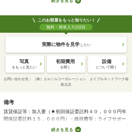
続きを見る
リビング壁天井アクセントクロス、ダウンライト
※実施年月は、施工箇所の中で最も古いものを表示してい
ます
このお部屋をもっと知りたい！
無料・簡単入力2項目
実際に物件を見学
したい
写真
初期費用
設備
をもっと見たい
を聞く
について聞く
お問い合わせ先
（株）エルソルコーポレーション エイブルネットワーク福
島北店
備考
賃貸保証等：加入要（★初回保証委託料４０，０００円年
間保証委託料１５，０００円）・維持費等：ライフサポー
ト（Ｊ）２，２００円／月・月々のお家賃が４．５万円以
続きを見る