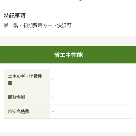
下のお部屋です。電子キー・ＴＶインターフォン・ウォシ
ュレット・エアコン１基付き。初期費用もクレジット決済
特記事項
可能でお得です。・バイク置場：なし・駐輪場：なし・仲
介手数料：１ヶ月/預りクリーニング費用 49500円
最上階・初期費用カード決済可
省エネ性能
エネルギー消費性
-
能
断熱性能
-
目安光熱費
-