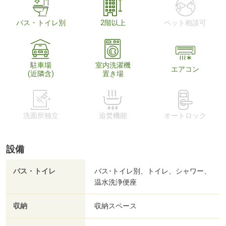
バス・トイレ別
2階以上
ペット相談可
駐車場
室内洗濯機
エアコン
(近隣含)
置き場
洗面所独立
追焚機能
オートロック
設備
バス・トイレ
バス･トイレ別、トイレ、シャワー、
温水洗浄便座
収納
収納スペース