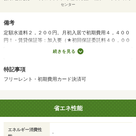
センター
備考
定額水道料２，２００円。月初入居で初期費用４，４００
円！・賃貸保証等：加入要（★初回保証委託料４０，００
０円年間保証委託料１５，０００円）・維持費等：ライフ
続きを見る
サポート（Ｊ）２，２００円／月・フリーレントあり：１
ヶ月（フリーレント１ヶ月キャンペーン中！）・【月初入
特記事項
居で初期費用４，４００円♪】・バイク置場：空なし・駐輪
場：空なし
フリーレント・初期費用カード決済可
省エネ性能
エネルギー消費性
-