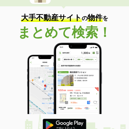
大手不動産サイト
物件
の
を
まとめて検索！