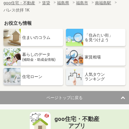
goo住宅・不動産
賃貸
福島県
福島市
南福島駅
パレス伏拝 1K
お役立ち情報
「住みたい街」
住まいのコラム
を見つけよう
暮らしのデータ
家賃相場
(補助金・助成金情報)
人気タウン
住宅ローン
ランキング
ページトップに戻る
goo住宅・不動産
アプリ