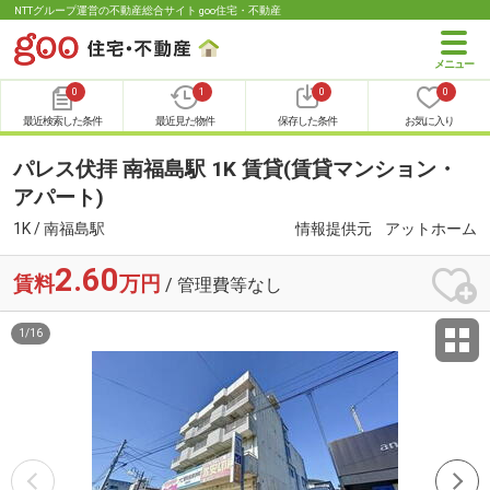
NTTグループ運営の不動産総合サイト goo住宅・不動産
0
1
0
0
最近検索した条件
最近見た物件
保存した条件
お気に入り
パレス伏拝 南福島駅 1K 賃貸(賃貸マンション・
アパート)
1K / 南福島駅
情報提供元
アットホーム
2.60
賃料
万円
/ 管理費等なし
1
/
16