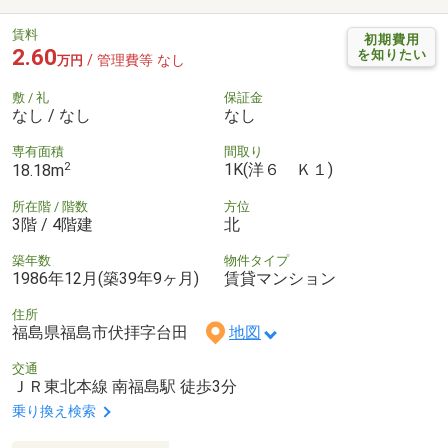
賃料
初期費用
2.60
を知りたい
/ 管理費等 なし
万円
敷 / 礼
保証金
なし / なし
なし
専有面積
間取り
2
1K(洋６ Ｋ１)
18.18m
所在階 / 階数
方位
3階 / 4階建
北
築年数
物件タイプ
1986年12月(築39年9ヶ月)
賃貸マンション
住所
福島県福島市伏拝字台田
地図
交通
ＪＲ東北本線 南福島駅 徒歩3分
乗り換え検索