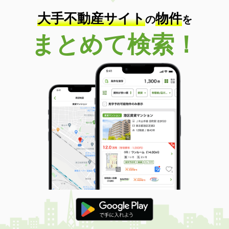
大手不動産サイト
物件
の
を
まとめて検索！