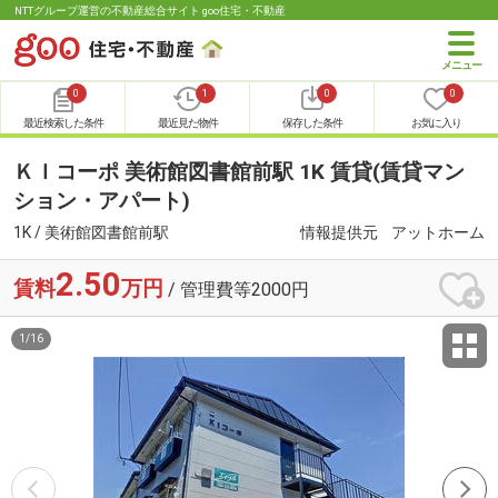
NTTグループ運営の不動産総合サイト goo住宅・不動産
0
1
0
0
最近検索した条件
最近見た物件
保存した条件
お気に入り
ＫＩコーポ 美術館図書館前駅 1K 賃貸(賃貸マン
ション・アパート)
1K / 美術館図書館前駅
情報提供元
アットホーム
2.50
賃料
万円
/ 管理費等2000円
1
/
16