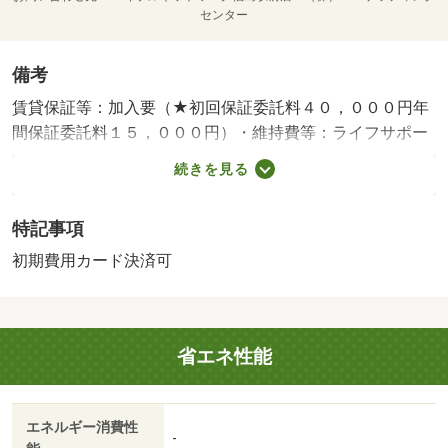
センター
備考
賃貸保証等：加入要（★初回保証委託料４０，０００円年
間保証委託料１５，０００円）・維持費等：ライフサポー
ト（Ｊ）２，２００円／月・福島駅まで好アクセス、美術
続きを見る
館図書館駅３分・バイク置場：なし・駐輪場：なし・仲介
手数料：１ヶ月/預りクリーニング費用 44000円
特記事項
初期費用カード決済可
省エネ性能
エネルギー消費性
-