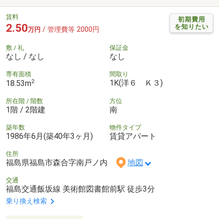
賃料
初期費用
2.50
を知りたい
/ 管理費等 2000円
万円
敷 / 礼
保証金
なし / なし
なし
専有面積
間取り
2
1K(洋６ Ｋ３)
18.53m
所在階 / 階数
方位
1階 / 2階建
南
築年数
物件タイプ
1986年6月(築40年3ヶ月)
賃貸アパート
住所
福島県福島市森合字南戸ノ内
地図
交通
福島交通飯坂線 美術館図書館前駅 徒歩3分
乗り換え検索