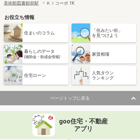
美術館図書館前駅
ＫＩコーポ 1K
お役立ち情報
「住みたい街」
住まいのコラム
を見つけよう
暮らしのデータ
家賃相場
(補助金・助成金情報)
人気タウン
住宅ローン
ランキング
ページトップに戻る
goo住宅・不動産
アプリ