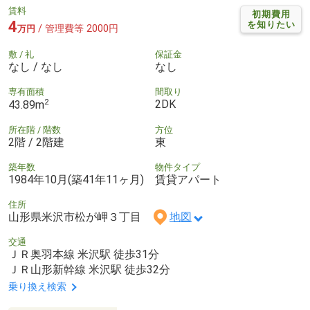
賃料
初期費用
4
を知りたい
/ 管理費等 2000円
万円
敷 / 礼
保証金
なし / なし
なし
専有面積
間取り
2
2DK
43.89m
所在階 / 階数
方位
2階 / 2階建
東
築年数
物件タイプ
1984年10月(築41年11ヶ月)
賃貸アパート
住所
山形県米沢市松が岬３丁目
地図
交通
ＪＲ奥羽本線 米沢駅 徒歩31分
ＪＲ山形新幹線 米沢駅 徒歩32分
乗り換え検索