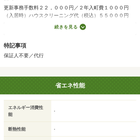
更新事務手数料２２，０００円／２年入町費１０００円
（入居時）ハウスクリーニング代（税込）５５０００円
（入居時）保証会社利用必須更新事務手数料２．２万円・
続きを見る
賃貸保証等：加入要（初回保証料：総額賃料の７０％ 月
額保証料：１，５００円）・維持費等：町内費７５０円／
特記事項
月・インターネット無料インターネット無料・仲介手数
料：１．１ヶ月
保証人不要／代行
省エネ性能
エネルギー消費性
-
能
断熱性能
-