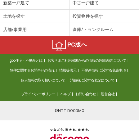
新築一戸建て
中古一戸建て
土地を探す
投資物件を探す
店舗/事業用
倉庫/トランクルーム
PC版へ
goo住宅・不動産とは
お客さまご利用端末からの情報の外部送信について
物件に関するお問合せの流れ
情報提供元
不動産情報に関する免責事項
個人情報の取り扱いについて
消費税に関する表記について
プライバシーポリシー
ヘルプ
お問い合わせ
運営会社
©NTT DOCOMO