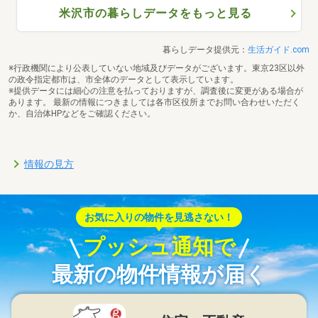
米沢市の暮らしデータをもっと見る
暮らしデータ提供元：
生活ガイド.com
※行政機関により公表していない地域及びデータがございます。東京23区以外
の政令指定都市は、市全体のデータとして表示しています。
※提供データには細心の注意を払っておりますが、調査後に変更がある場合が
あります。 最新の情報につきましては各市区役所までお問い合わせいただく
か、自治体HPなどをご確認ください。
情報の見方
お気に入りの物件を見逃さない！
プッシュ通知で
最新の物件情報が届く