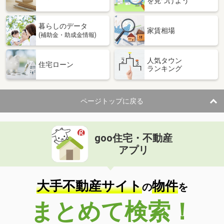
を見つけよう
暮らしのデータ
家賃相場
(補助金・助成金情報)
人気タウン
住宅ローン
ランキング
ページトップに戻る
goo住宅・不動産
アプリ
大手不動産サイト
物件
の
を
まとめて検索！