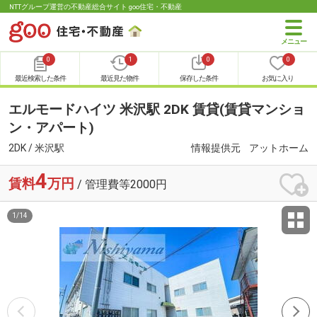
NTTグループ運営の不動産総合サイト goo住宅・不動産
0
1
0
0
最近検索した条件
最近見た物件
保存した条件
お気に入り
エルモードハイツ 米沢駅 2DK 賃貸(賃貸マンショ
ン・アパート)
2DK / 米沢駅
情報提供元
アットホーム
4
賃料
万円
/ 管理費等2000円
1
/
14