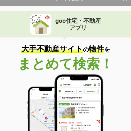
goo住宅・不動産
アプリ
大手不動産サイト
物件
の
を
まとめて検索！