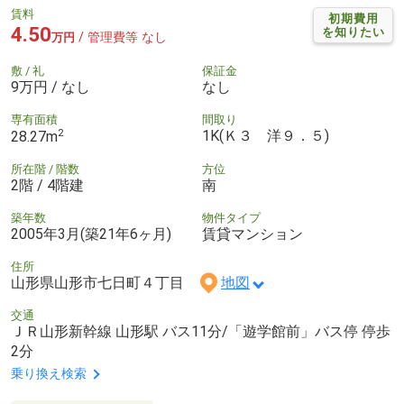
賃料
初期費用
4.50
を知りたい
/ 管理費等 なし
万円
敷 / 礼
保証金
9万円 / なし
なし
専有面積
間取り
2
1K(Ｋ３ 洋９．５)
28.27m
所在階 / 階数
方位
2階 / 4階建
南
築年数
物件タイプ
2005年3月(築21年6ヶ月)
賃貸マンション
住所
山形県山形市七日町４丁目
地図
交通
ＪＲ山形新幹線 山形駅 バス11分/「遊学館前」バス停 停歩
2分
乗り換え検索