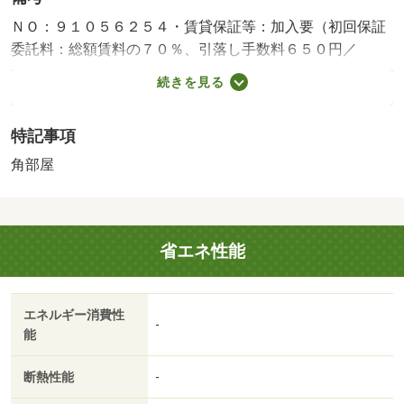
ＮＯ：９１０５６２５４・賃貸保証等：加入要（初回保証
委託料：総額賃料の７０％、引落し手数料６５０円／
月）・【オンラインで接客・内覧可能】県立図書館まで徒
続きを見る
歩約３分、市役所まで徒歩約９分、ローソンまで徒歩約５
分の立地！！南向き日当たり良好な洋室でＩＨコンロ・イ
特記事項
ンターホン・温水洗浄暖房便座・ペアガラスが完備！！・
バイク置場：なし・駐輪場：なし
角部屋
省エネ性能
エネルギー消費性
-
能
断熱性能
-