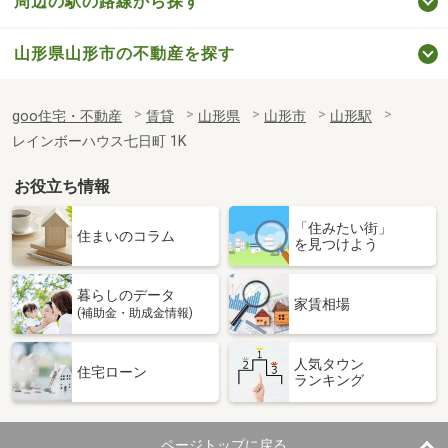
周辺の駅の路線から探す
山形県山形市の不動産を探す
goo住宅・不動産
賃貸
山形県
山形市
山形駅
レインボーハウス七日町 1K
お役立ち情報
「住みたい街」
住まいのコラム
を見つけよう
暮らしのデータ
家賃相場
(補助金・助成金情報)
人気タウン
住宅ローン
ランキング
ページトップに戻る