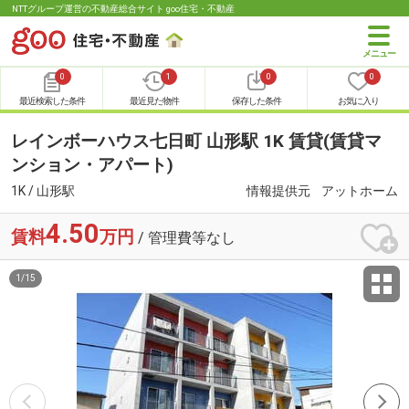
NTTグループ運営の不動産総合サイト goo住宅・不動産
0
1
0
0
最近検索した条件
最近見た物件
保存した条件
お気に入り
レインボーハウス七日町 山形駅 1K 賃貸(賃貸マ
ンション・アパート)
1K / 山形駅
情報提供元
アットホーム
4.50
賃料
万円
/ 管理費等なし
1
/
15