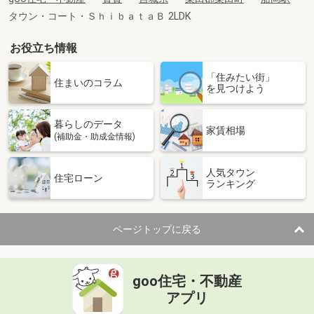
タウン・コート・ＳｈｉｂａｔａＢ 2LDK
お役立ち情報
「住みたい街」
住まいのコラム
を見つけよう
暮らしのデータ
家賃相場
(補助金・助成金情報)
人気タウン
住宅ローン
ランキング
ページトップに戻る
goo住宅・不動産
アプリ