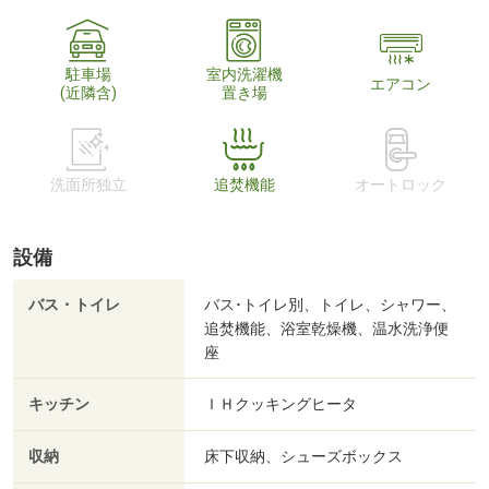
駐車場
室内洗濯機
エアコン
(近隣含)
置き場
洗面所独立
追焚機能
オートロック
設備
バス・トイレ
バス･トイレ別、トイレ、シャワー、
追焚機能、浴室乾燥機、温水洗浄便
座
キッチン
ＩＨクッキングヒータ
収納
床下収納、シューズボックス