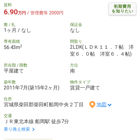
賃料
初期費用
6.90
を知りたい
/ 管理費等 2000円
万円
敷 / 礼
保証金
1ヶ月 / なし
なし
専有面積
間取り
2
2LDK(ＬＤＫ１１．７帖 洋
56.43m
室６．０帖 洋室６．４帖)
所在階 / 階数
方位
平屋建て
南
築年数
物件タイプ
2011年7月(築15年2ヶ月)
賃貸一戸建て
住所
宮城県柴田郡柴田町船岡中央２丁目
地図
交通
ＪＲ東北本線 船岡駅 徒歩7分
乗り換え検索