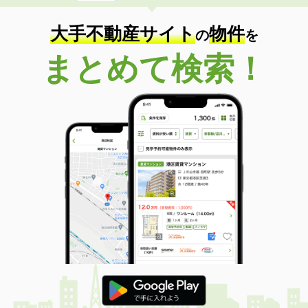
大手不動産サイト
物件
の
を
まとめて検索！