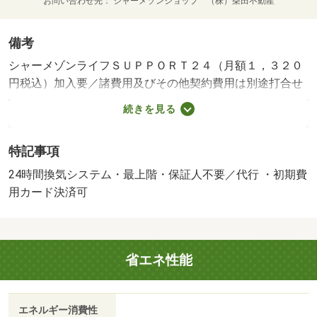
お問い合わせ先
シャーメゾンショップ （株）柴田不動産
備考
シャーメゾンライフＳＵＰＰＯＲＴ２４（月額１，３２０
円税込）加入要／諸費用及びその他契約費用は別途打合せ
／※家具や車は配置イメージであり、賃貸物件には含まれ
続きを見る
ません（家具家電付等を除く）。・賃貸保証等：加入要
（【個人契約】 初回契約事務手数料：３３，０００円
特記事項
（税込）、月額保証料：賃料等の２％、保証会社：積水ハ
ウスシャーメゾンパートナーズ）・維持費等：シャーメゾ
24時間換気システム・最上階・保証人不要／代行 ・初期費
ンライフＳＵＰＰＯＲＴ２４月額１，３２０円／月・ＪＲ
用カード決済可
東北本線「船岡」駅徒歩７分、２ＬＤＫ。５６．４３ｍ２
の専有面積で全居室６畳以上。浴室乾燥機・追焚機能・Ｉ
Ｈクッキングヒーター・エアコン完備。最上階で日当たり
省エネ性能
良好。・駐輪場：なし・仲介手数料：１．１ヶ月
エネルギー消費性