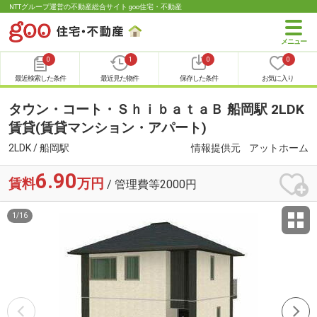
NTTグループ運営の不動産総合サイト goo住宅・不動産
0
1
0
0
最近検索した条件
最近見た物件
保存した条件
お気に入り
タウン・コート・ＳｈｉｂａｔａＢ 船岡駅 2LDK
賃貸(賃貸マンション・アパート)
2LDK / 船岡駅
情報提供元
アットホーム
6.90
賃料
万円
/ 管理費等2000円
1
/
16