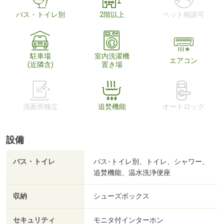
バス・トイレ別
2階以上
ペット相談可
駐車場
室内洗濯機
エアコン
(近隣含)
置き場
洗面所独立
追焚機能
オートロック
設備
バス・トイレ
バス･トイレ別、トイレ、シャワー、
追焚機能、温水洗浄便座
収納
シューズボックス
セキュリティ
モニタ付インターホン