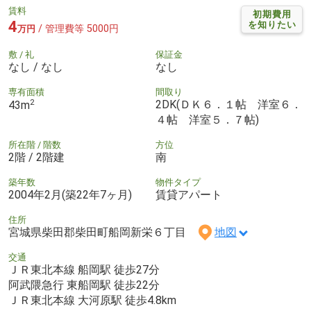
賃料
初期費用
4
を知りたい
/ 管理費等 5000円
万円
敷 / 礼
保証金
なし / なし
なし
専有面積
間取り
2
2DK(ＤＫ６．１帖 洋室６．
43m
４帖 洋室５．７帖)
所在階 / 階数
方位
2階 / 2階建
南
築年数
物件タイプ
2004年2月(築22年7ヶ月)
賃貸アパート
住所
宮城県柴田郡柴田町船岡新栄６丁目
地図
交通
ＪＲ東北本線 船岡駅 徒歩27分
阿武隈急行 東船岡駅 徒歩22分
ＪＲ東北本線 大河原駅 徒歩4.8km