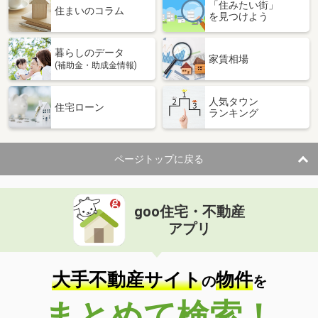
「住みたい街」
住まいのコラム
を見つけよう
暮らしのデータ
家賃相場
(補助金・助成金情報)
人気タウン
住宅ローン
ランキング
ページトップに戻る
goo住宅・不動産
アプリ
大手不動産サイト
物件
の
を
まとめて検索！