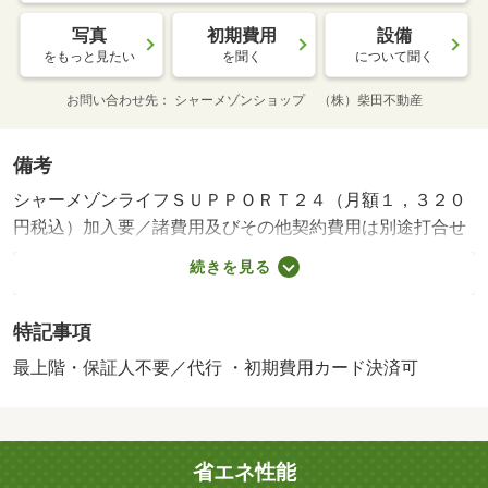
写真
初期費用
設備
をもっと見たい
を聞く
について聞く
お問い合わせ先
シャーメゾンショップ （株）柴田不動産
備考
シャーメゾンライフＳＵＰＰＯＲＴ２４（月額１，３２０
円税込）加入要／諸費用及びその他契約費用は別途打合せ
／※家具や車は配置イメージであり、賃貸物件には含まれ
続きを見る
ません（家具家電付等を除く）。・賃貸保証等：加入要
（【個人契約】 初回契約事務手数料：３３，０００円
特記事項
（税込）、月額保証料：賃料等の２％、保証会社：積水ハ
ウスシャーメゾンパートナーズ）・維持費等：シャーメゾ
最上階・保証人不要／代行 ・初期費用カード決済可
ンライフＳＵＰＰＯＲＴ２４月額１，３２０円／月・ネッ
ト時代・ネット通販の現在に便利！ネット無料Ｗｉ－Ｆｉ
と宅配ボックスついております。ヨークベニマル柴田店ま
省エネ性能
で４８０ｍ（徒歩６分）単身者・社会人におすすめ・駐輪