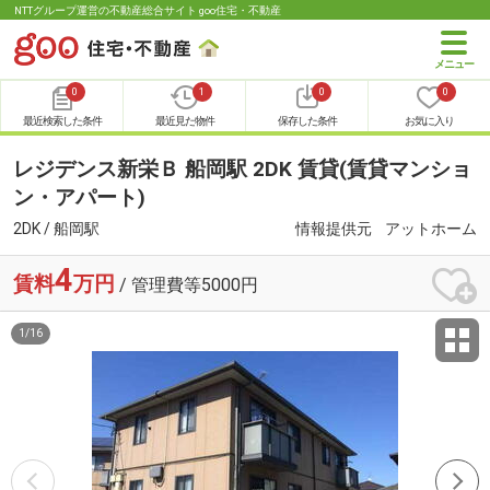
NTTグループ運営の不動産総合サイト goo住宅・不動産
0
1
0
0
最近検索した条件
最近見た物件
保存した条件
お気に入り
レジデンス新栄Ｂ 船岡駅 2DK 賃貸(賃貸マンショ
ン・アパート)
2DK / 船岡駅
情報提供元
アットホーム
4
賃料
万円
/ 管理費等5000円
1
/
16