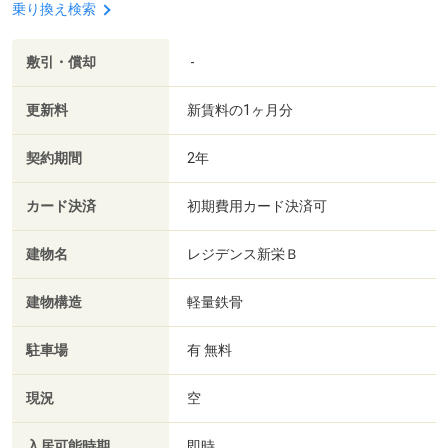
乗り換え検索
敷引・償却
-
更新料
新賃料の1ヶ月分
契約期間
2年
カード決済
初期費用カード決済可
建物名
レジデンス新栄Ｂ
建物構造
軽量鉄骨
駐車場
有 無料
現況
空
入居可能時期
即時