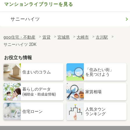
マンションライブラリーを見る
サニーハイツ
goo住宅・不動産
賃貸
宮城県
大崎市
古川駅
サニーハイツ 2DK
お役立ち情報
「住みたい街」
住まいのコラム
を見つけよう
暮らしのデータ
家賃相場
(補助金・助成金情報)
人気タウン
住宅ローン
ランキング