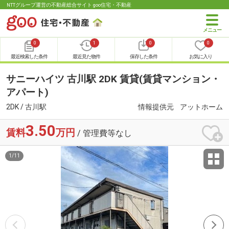
NTTグループ運営の不動産総合サイト goo住宅・不動産
0
1
0
0
最近検索した条件
最近見た物件
保存した条件
お気に入り
サニーハイツ 古川駅 2DK 賃貸(賃貸マンション・
アパート)
2DK / 古川駅
情報提供元
アットホーム
3.50
賃料
万円
/ 管理費等なし
1
/
11