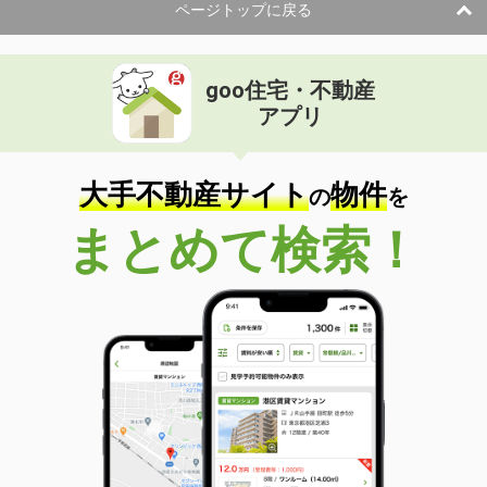
ページトップに戻る
goo住宅・不動産
アプリ
大手不動産サイト
物件
の
を
まとめて検索！