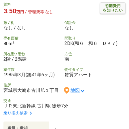
賃料
初期費用
3.50
を知りたい
/ 管理費等 なし
万円
敷 / 礼
保証金
なし / なし
なし
専有面積
間取り
2
2DK(和６ 和６ ＤＫ７)
40m
所在階 / 階数
方位
2階 / 2階建
南
築年数
物件タイプ
1985年3月(築41年6ヶ月)
賃貸アパート
住所
宮城県大崎市古川旭１丁目
地図
交通
ＪＲ東北新幹線 古川駅 徒歩7分
乗り換え検索
敷引・償却
-