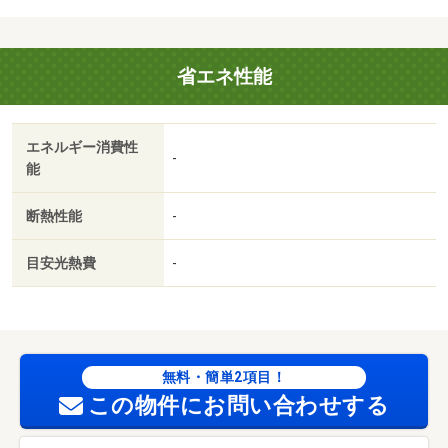
５％）・維持費等：ｒｕｕｍサポート（課税対象）１，９
８０円／月・町会費３００円／月・お気軽にお問い合わせ
ください！・バイク置場：なし・駐輪場：有/クリーニング
省エネ性能
費 60000円
エネルギー消費性
-
能
断熱性能
-
目安光熱費
-
無料・簡単2項目！
この物件にお問い合わせする