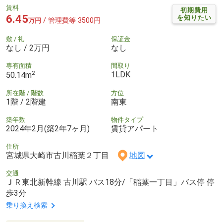
賃料
初期費用
6.45
を知りたい
/ 管理費等 3500円
万円
敷 / 礼
保証金
なし / 2万円
なし
専有面積
間取り
2
1LDK
50.14m
所在階 / 階数
方位
1階 / 2階建
南東
築年数
物件タイプ
2024年2月(築2年7ヶ月)
賃貸アパート
住所
宮城県大崎市古川稲葉２丁目
地図
交通
ＪＲ東北新幹線 古川駅 バス18分/「稲葉一丁目」バス停 停
歩3分
乗り換え検索