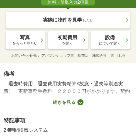
無料・簡単入力2項目
実際に物件を見学
したい
写真
初期費用
設備
をもっと見たい
を聞く
について聞く
お問い合わせ先
アパマンショップ古川駅前店 株式会社 古川土地
備考
［退去時費用 退去費用実費精算※故意・過失等別途実
費］ 更新事務手数料 ２２０００円がかかります。契約
時にクリーニング費６００００円、鍵セット費３３００円
続きを見る
（税込）が必要となります。駐車場貸主インボイス登録な
し ＮＯ：９８７６７６８０・賃貸保証等：加入要（契約
特記事項
時保証委託料：２．２万／月額保証委託料：賃料総額の
２．２％又は５．５％ ※ペット可は２．５万／２．
24時間換気システム