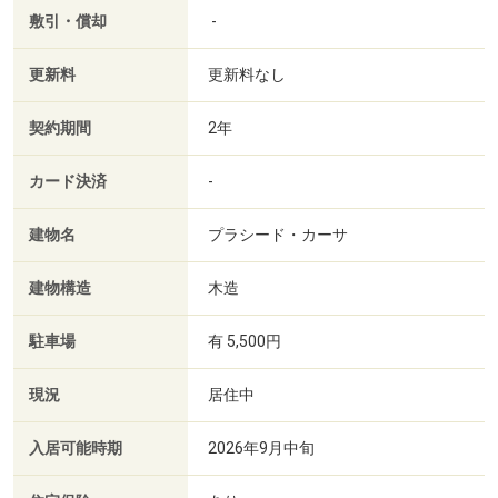
敷引・償却
-
更新料
更新料なし
契約期間
2年
カード決済
-
建物名
プラシード・カーサ
建物構造
木造
駐車場
有 5,500円
現況
居住中
入居可能時期
2026年9月中旬