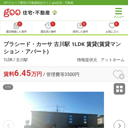
NTTグループ運営の不動産総合サイト goo住宅・不動産
0
1
0
0
最近検索した条件
最近見た物件
保存した条件
お気に入り
プラシード・カーサ 古川駅 1LDK 賃貸(賃貸マン
ション・アパート)
1LDK / 古川駅
情報提供元
アットホーム
6.45
賃料
万円
/ 管理費等3500円
1
/
13