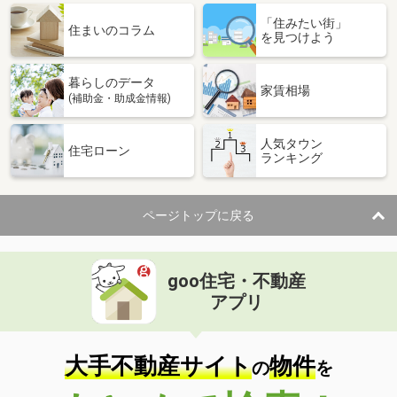
「住みたい街」
住まいのコラム
を見つけよう
暮らしのデータ
家賃相場
(補助金・助成金情報)
人気タウン
住宅ローン
ランキング
ページトップに戻る
goo住宅・不動産
アプリ
大手不動産サイト
物件
の
を