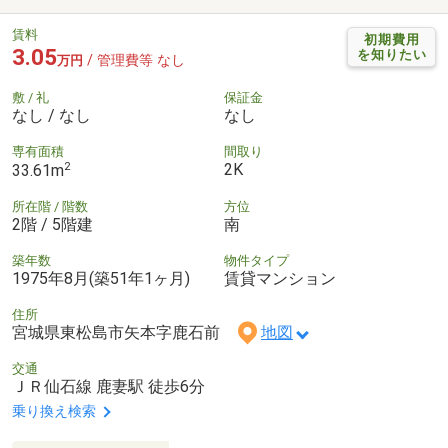
賃料
初期費用
3.05
を知りたい
/ 管理費等 なし
万円
敷 / 礼
保証金
なし / なし
なし
専有面積
間取り
2
2K
33.61m
所在階 / 階数
方位
2階 / 5階建
南
築年数
物件タイプ
1975年8月(築51年1ヶ月)
賃貸マンション
住所
宮城県東松島市矢本字鹿石前
地図
交通
ＪＲ仙石線 鹿妻駅 徒歩6分
乗り換え検索