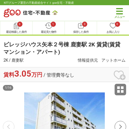
NTTグループ運営の不動産総合サイト goo住宅・不動産
0
1
0
0
最近検索した条件
最近見た物件
保存した条件
お気に入り
ビレッジハウス矢本２号棟 鹿妻駅 2K 賃貸(賃貸
マンション・アパート)
2K / 鹿妻駅
情報提供元
アットホーム
3.05
賃料
万円
/ 管理費等なし
1
/
16