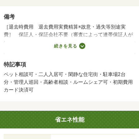
備考
［退去時費用 退去費用実費精算※故意・過失等別途実
費］ 保証人・保証会社不要（審査によって連帯保証人が
必要の場合あり） 短期解約違約金あり。１年未満の解約
続きを見る
で賃料３ヶ月分。２年未満の解約で賃料２ヶ月分。 鍵交
換代は貸主負担。 ＮＯ：８４４９７１８４・管理形態／
特記事項
管理員の勤務形態：巡回・弊社を窓口としてオンライン申
込して頂いたお客様に限り、キャンペーン実施中。申込手
ペット相談可・二人入居可・閑静な住宅街・駐車場2台
続き入居審査等もスムーズに対応可能！お気軽にご相談く
分・管理人巡回・高齢者相談・ルームシェア可・初期費用
ださい。・バイク置場：なし・駐輪場：なし
カード決済可
省エネ性能