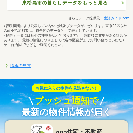
東松島市の暮らしデータをもっと見る
暮らしデータ提供元：
生活ガイド.com
※行政機関により公表していない地域及びデータがございます。東京23区以外
の政令指定都市は、市全体のデータとして表示しています。
※提供データには細心の注意を払っておりますが、調査後に変更がある場合が
あります。 最新の情報につきましては各市区役所までお問い合わせいただく
か、自治体HPなどをご確認ください。
情報の見方
お気に入りの物件を見逃さない！
プッシュ通知で
最新の物件情報が届く
goo住宅・不動産