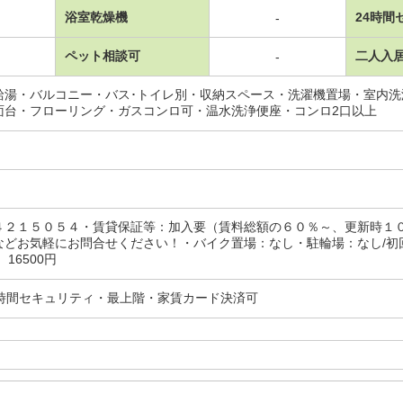
浴室乾燥機
24時間
-
ペット相談可
二人入
-
給湯・バルコニー・バス･トイレ別・収納スペース・洗濯機置場・室内
面台・フローリング・ガスコンロ可・温水洗浄便座・コンロ2口以上
４２１５０５４・賃貸保証等：加入要（賃料総額の６０％～、更新時１
どお気軽にお問合せください！・バイク置場：なし・駐輪場：なし/初回保
16500円
4時間セキュリティ・最上階・家賃カード決済可