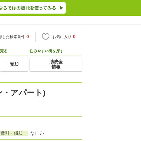
0
0
存した検索条件
お気に入り
売る
住みやすい街を探す
助成金
売却
情報
ン・アパート)
/敷引・償却
なし / -