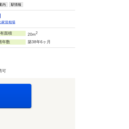
案内
駅情報
の家賃相場
有面積
2
20m
築年数
築38年6ヶ月
済可