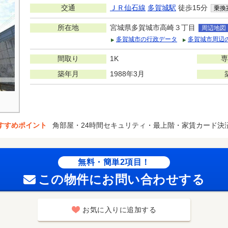
交通
ＪＲ仙石線
多賀城駅
徒歩15分
乗換
所在地
宮城県多賀城市高崎３丁目
周辺地図
多賀城市の行政データ
多賀城市周辺
間取り
1K
専
築年月
1988年3月
すすめポイント
角部屋・24時間セキュリティ・最上階・家賃カード決
無料・簡単2項目！
この物件にお問い合わせする
お気に入りに追加する