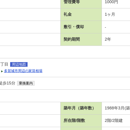
管理費等
1000円
礼金
1ヶ月
敷引・償却
-
契約期間
2年
３丁目
周辺地図
多賀城市周辺の家賃相場
徒歩15分
乗換案内
築年月（築年数）
1988年3月(
所在階/階数
2階/2階建