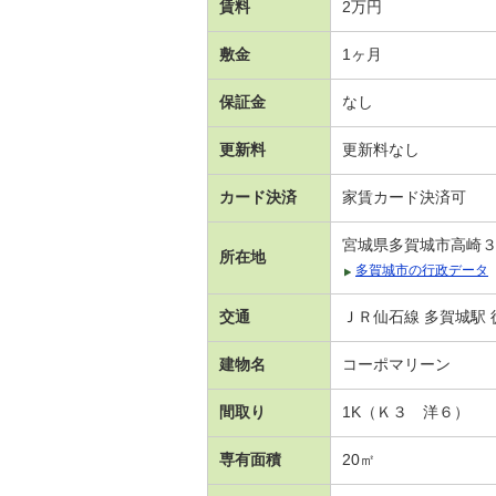
賃料
2万円
敷金
1ヶ月
保証金
なし
更新料
更新料なし
カード決済
家賃カード決済可
宮城県多賀城市高崎
所在地
多賀城市の行政データ
交通
ＪＲ仙石線 多賀城駅 
建物名
コーポマリーン
間取り
1K（Ｋ３ 洋６）
専有面積
20㎡