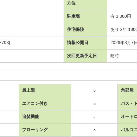
方位
駐車場
有 3,300円
住宅保険
あり 2年 180
703]
情報公開日
2026年8月7
次回更新予定日
随時
最上階
角部屋
○
エアコン付き
バス・
○
追焚機能
オート
-
フローリング
バルコ
○