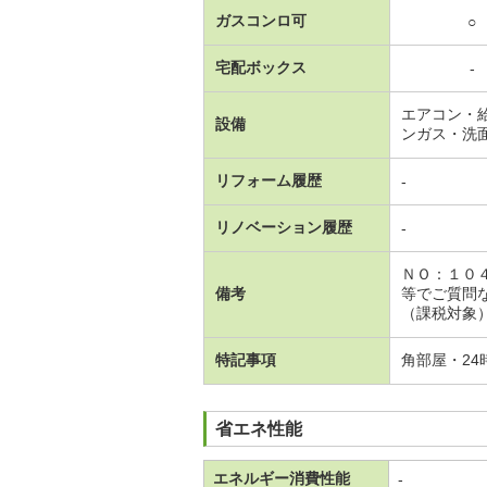
ガスコンロ可
○
宅配ボックス
-
エアコン・
設備
ンガス・洗
リフォーム履歴
-
リノベーション履歴
-
ＮＯ：１０
備考
等でご質問な
（課税対象） 
特記事項
角部屋・2
省エネ性能
エネルギー消費性能
-