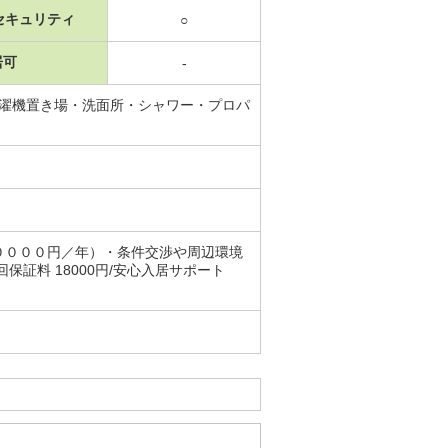
セキュリティ
○
居可
-
洗濯機置き場・洗面所・シャワー・プロパ
００００円／年）・条件交渉や周辺環境
証料 18000円/安心入居サポート