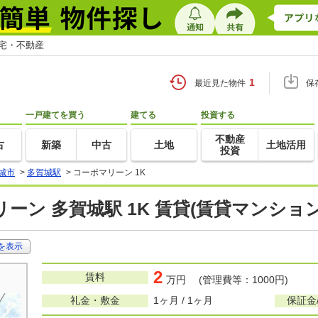
住宅・不動産
1
最近見た物件
保
一戸建てを買う
建てる
投資する
不動産
古
新築
中古
土地
土地活用
投資
城市
>
多賀城駅
>
コーポマリーン 1K
ーン 多賀城駅 1K 賃貸(賃貸マンショ
を表示
2
賃料
万円 (管理費等：1000円)
礼金・敷金
1ヶ月 / 1ヶ月
保証金