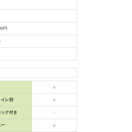
00円
日
○
トイレ別
○
ロック付き
-
ニー
○