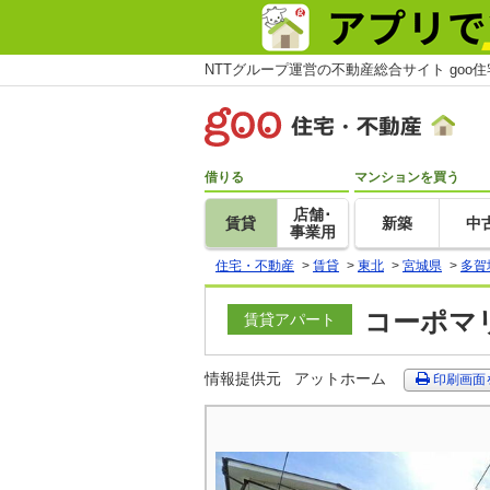
NTTグループ運営の不動産総合サイト goo
借りる
マンションを買う
店舗･
賃貸
新築
中
事業用
住宅・不動産
>
賃貸
>
東北
>
宮城県
>
多賀
コーポマリ
賃貸アパート
情報提供元
アットホーム
印刷画面