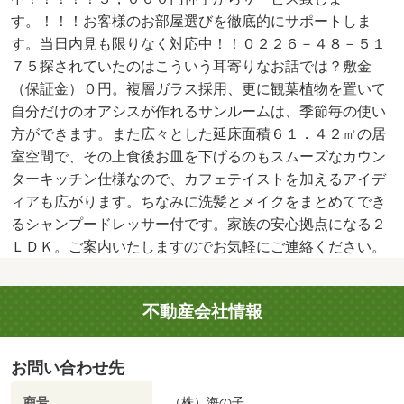
す。！！！お客様のお部屋選びを徹底的にサポートしま
す。当日内見も限りなく対応中！！０２２６－４８－５１
７５探されていたのはこういう耳寄りなお話では？敷金
（保証金）０円。複層ガラス採用、更に観葉植物を置いて
自分だけのオアシスが作れるサンルームは、季節毎の使い
方ができます。また広々とした延床面積６１．４２㎡の居
室空間で、その上食後お皿を下げるのもスムーズなカウン
ターキッチン仕様なので、カフェテイストを加えるアイデ
ィアも広がります。ちなみに洗髪とメイクをまとめてでき
るシャンプードレッサー付です。家族の安心拠点になる２
ＬＤＫ。ご案内いたしますのでお気軽にご連絡ください。
不動産会社情報
お問い合わせ先
商号
（株）海の子