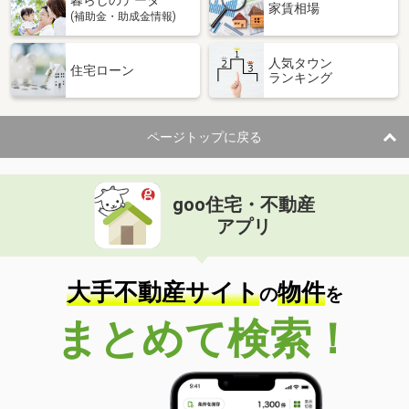
暮らしのデータ
家賃相場
(補助金・助成金情報)
人気タウン
住宅ローン
ランキング
ページトップに戻る
goo住宅・不動産
アプリ
大手不動産サイト
物件
の
を
まとめて検索！