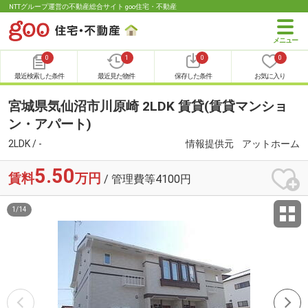
NTTグループ運営の不動産総合サイト goo住宅・不動産
0
1
0
0
最近検索した条件
最近見た物件
保存した条件
お気に入り
宮城県気仙沼市川原崎 2LDK 賃貸(賃貸マンショ
ン・アパート)
2LDK / -
情報提供元
アットホーム
5.50
賃料
万円
/ 管理費等4100円
1
/
14