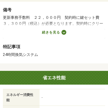
備考
更新事務手数料 ２２，０００円 契約時に鍵セット費
３，３００円（税込）が必要となります。契約時にクリー
ニング費として、￥７００００が必要となります。貸主イ
続きを見る
ンボイス登録あり・賃貸保証等：加入要（契約時保証委託
料：２．２万／月額保証委託料：賃料総額の２．２％又は
特記事項
５．５％ ※ペット可は２．５万／２．５％）・維持費
等：町内会費５００円／月・ｒｕｕｍサポート１，９８０
24時間換気システム
円／月・【サマーキャンペーン物件】コスト感覚の鋭いお
客様に嬉しいニュース！敷金０円。複層ガラス採用、更に
強風や曇天の日でも心配せず洗濯を干せるサンルームは、
省エネ性能
季節毎の使い方ができます。・駐輪場：有・仲介手数料：
１．１ヶ月
エネルギー消費性
-
能