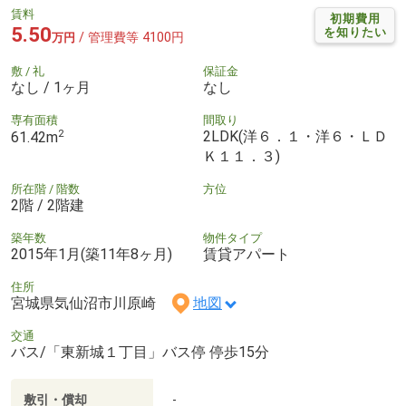
賃料
初期費用
5.50
を知りたい
/ 管理費等 4100円
万円
敷 / 礼
保証金
なし / 1ヶ月
なし
専有面積
間取り
2
2LDK(洋６．１・洋６・ＬＤ
61.42m
Ｋ１１．３)
所在階 / 階数
方位
2階 / 2階建
築年数
物件タイプ
2015年1月(築11年8ヶ月)
賃貸アパート
住所
宮城県気仙沼市川原崎
地図
交通
バス/「東新城１丁目」バス停 停歩15分
敷引・償却
-