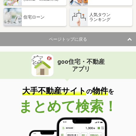
人気タウン
住宅ローン
ランキング
ページトップに戻る
goo住宅・不動産
アプリ
大手不動産サイト
物件
の
を
まとめて検索！