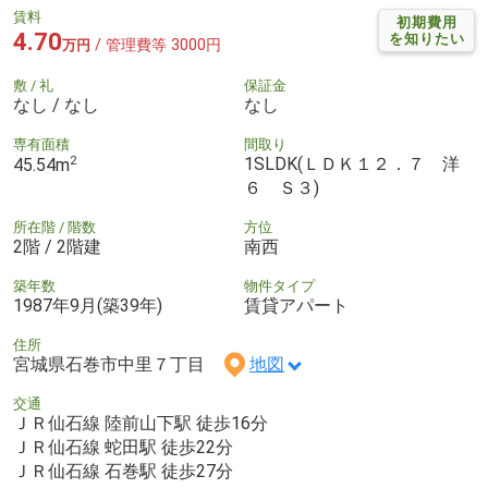
賃料
初期費用
4.70
を知りたい
/ 管理費等 3000円
万円
敷 / 礼
保証金
なし / なし
なし
専有面積
間取り
2
1SLDK(ＬＤＫ１２．７ 洋
45.54m
６ Ｓ３)
所在階 / 階数
方位
2階 / 2階建
南西
築年数
物件タイプ
1987年9月(築39年)
賃貸アパート
住所
宮城県石巻市中里７丁目
地図
交通
ＪＲ仙石線 陸前山下駅 徒歩16分
ＪＲ仙石線 蛇田駅 徒歩22分
ＪＲ仙石線 石巻駅 徒歩27分