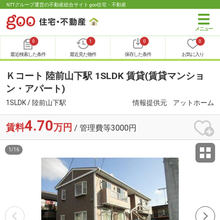
NTTグループ運営の不動産総合サイト goo住宅・不動産
0
1
0
0
最近検索した条件
最近見た物件
保存した条件
お気に入り
Ｋコート 陸前山下駅 1SLDK 賃貸(賃貸マンショ
ン・アパート)
1SLDK / 陸前山下駅
情報提供元
アットホーム
4.70
賃料
万円
/ 管理費等3000円
1
/
16