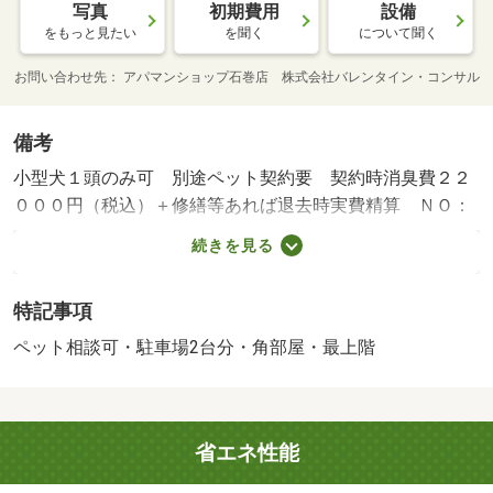
写真
初期費用
設備
をもっと見たい
を聞く
について聞く
お問い合わせ先
アパマンショップ石巻店 株式会社バレンタイン・コンサル
備考
小型犬１頭のみ可 別途ペット契約要 契約時消臭費２２
０００円（税込）＋修繕等あれば退去時実費精算 ＮＯ：
１０００９７７６２５・賃貸保証等：加入要（初回保証
続きを見る
料 賃料合計６０％～）・インターネット無料♪駐車場も２
台ご用意可なのでカップルなどにもオススメ♪・バイク置
特記事項
場：なし・駐輪場：なし/消火用具（課税対象） 5500円/住
宅保険料（２年毎） 16000円/退去時清掃料（課
ペット相談可・駐車場2台分・角部屋・最上階
税） 55000円
省エネ性能