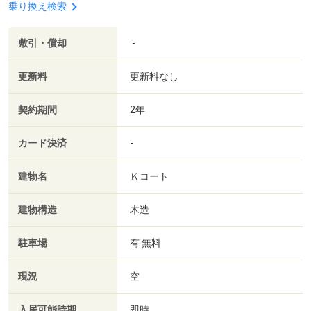
乗り換え検索
敷引・償却
-
更新料
更新料なし
契約期間
2年
カード決済
-
建物名
Ｋコート
建物構造
木造
駐車場
有 無料
現況
空
入居可能時期
即時