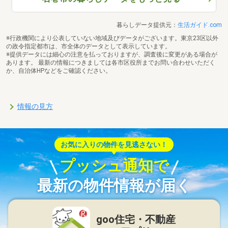
暮らしデータ提供元：
生活ガイド.com
※行政機関により公表していない地域及びデータがございます。東京23区以外
の政令指定都市は、市全体のデータとして表示しています。
※提供データには細心の注意を払っておりますが、調査後に変更がある場合が
あります。 最新の情報につきましては各市区役所までお問い合わせいただく
か、自治体HPなどをご確認ください。
情報の見方
お気に入りの物件を見逃さない！
プッシュ通知で
最新の物件情報が届く
goo住宅・不動産