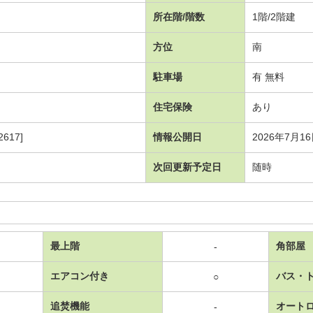
所在階/階数
1階/2階建
方位
南
駐車場
有 無料
住宅保険
あり
617]
情報公開日
2026年7月1
次回更新予定日
随時
最上階
角部屋
-
エアコン付き
バス・
○
追焚機能
オート
-