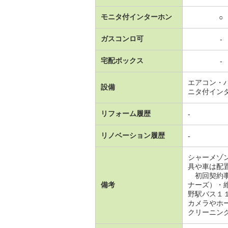
モニタ付インターホン
○
ガスコンロ可
-
宅配ボックス
-
エアコン・
設備
ニタ付イン
リフォーム履歴
-
リノベーション履歴
-
シャーメゾ
具や車は配
初回契約事
備考
ナーズ）・
野駅バス１
カメラやホー
クリーニング