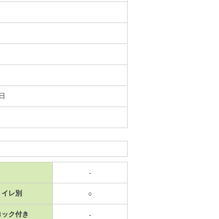
6日
-
トイレ別
○
ロック付き
-