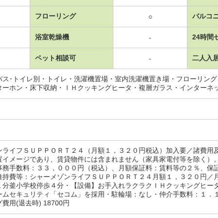
フローリング
バルコ
○
浴室乾燥機
24時間
-
ペット相談可
二人入
-
バス･トイレ別・トイレ・洗濯機置場・室内洗濯機置き場・フローリン
ターホン・床下収納・ＩＨクッキングヒータ・複層ガラス・インターネ
ンライフＳＵＰＰＯＲＴ２４（月額１，３２０円税込）加入要／諸費用
置イメージであり、賃貸物件には含まれません（家具家電付等を除く）
務手数料：３３，０００円（税込）、月額保証料：賃料等の２％、保
維持費等：シャーメゾンライフＳＵＰＰＯＲＴ２４月額１，３２０円／
１分釜小学校停歩４分・【設備】お手入れラクラクＩＨクッキングヒー
ムセキュリティ「セコム」を採用・駐輪場：なし・仲介手数料：１．１ヶ月
費用(退去時) 18700円