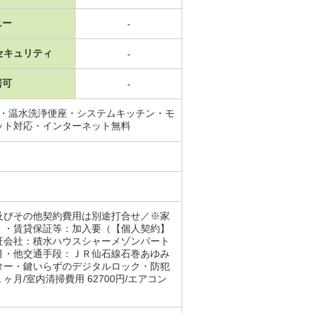
ニー
-
セキュリティ
-
居可
-
グ・温水洗浄便座・システムキッチン・モ
ット対応・インターネット無料
及びその他契約費用は別途打合せ／※家
。・賃貸保証等：加入要（【個人契約】
証会社：積水ハウスシャーメゾンパート
月・他交通手段：ＪＲ仙石線石巻あゆみ
ター・鍵いらずのデジタルロック・防犯
/室内清掃費用 62700円/エアコン