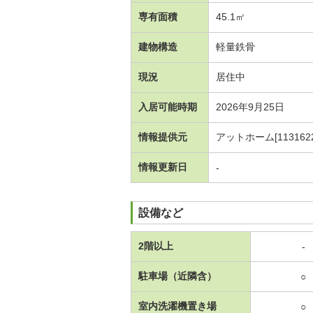
専有面積
45.1㎡
建物構造
軽量鉄骨
現況
居住中
入居可能時期
2026年9月25日
情報提供元
アットホーム[1131622
情報更新日
-
設備など
2階以上
-
駐車場（近隣含）
○
室内洗濯機置き場
○