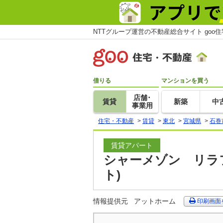
NTTグループ運営の不動産総合サイト goo
借りる
マンションを買う
店舗･
賃貸
新築
中
事業用
住宅・不動産
>
賃貸
>
東北
>
宮城県
>
石巻
賃貸アパート
シャーメゾン リラフ
ト)
情報提供元
アットホーム
印刷画面