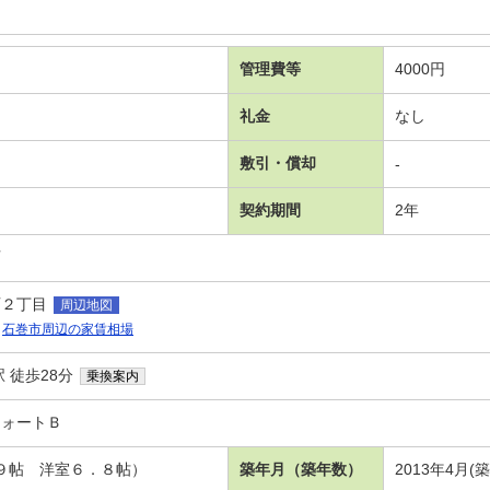
管理費等
4000円
礼金
なし
敷引・償却
-
契約期間
2年
可
西２丁目
周辺地図
石巻市周辺の家賃相場
 徒歩28分
乗換案内
フォートＢ
．９帖 洋室６．８帖）
築年月（築年数）
2013年4月(