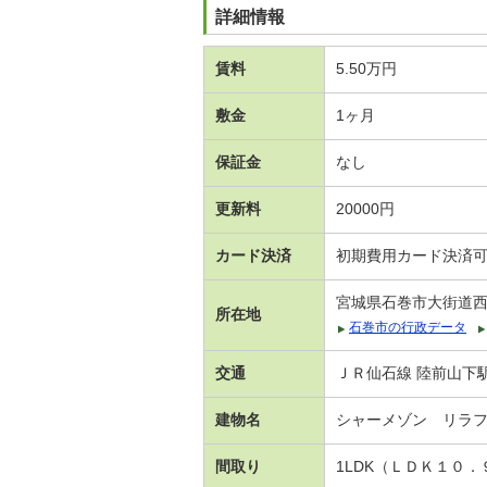
詳細情報
賃料
5.50万円
敷金
1ヶ月
保証金
なし
更新料
20000円
カード決済
初期費用カード決済
宮城県石巻市大街道
所在地
石巻市の行政データ
交通
ＪＲ仙石線 陸前山下駅
建物名
シャーメゾン リラ
間取り
1LDK（ＬＤＫ１０