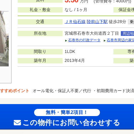
万円 (管理費等：4000円)
礼金・敷金
なし / 1ヶ月
保証金/
交通
ＪＲ仙石線
陸前山下駅
徒歩28分
乗
所在地
宮城県石巻市大街道西２丁目
周辺地
石巻市の行政データ
石巻市周辺の家
間取り
1LDK
専
築年月
2013年4月
築
すすめポイント
オール電化・保証人不要／代行 ・初期費用カード決
無料・簡単2項目！
この物件にお問い合わせする