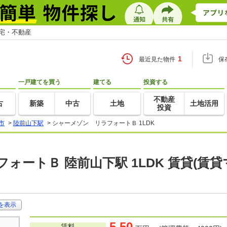
住宅・不動産
1
最近見た物件
保
一戸建てを買う
建てる
投資する
不動産
古
新築
中古
土地
土地活用
投資
市
>
陸前山下駅
>
シャーメゾン リラフォートＢ 1LDK
ォートＢ 陸前山下駅 1LDK 賃貸(賃
を表示
5.50
賃料