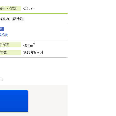
敷引・償却
なし / -
換案内
駅情報
図
賃相場
有面積
2
45.1m
年数
築13年5ヶ月
済可