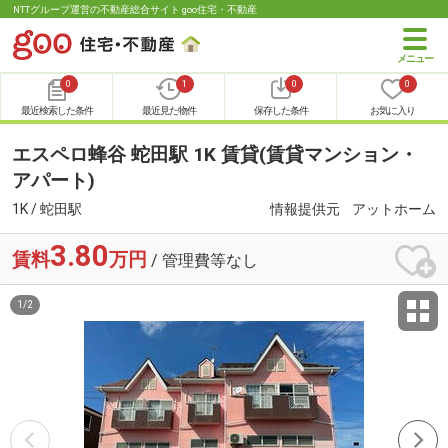
NTTグループ運営の不動産総合サイト goo住宅・不動産
0
1
0
0
最近検索した条件
最近見た物件
保存した条件
お気に入り
エスペロ蜂谷 蛇田駅 1K 賃貸(賃貸マンション・
アパート)
1K / 蛇田駅
情報提供元
アットホーム
3.80
賃料
万円
/ 管理費等なし
1
/
2