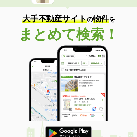
大手不動産サイト
物件
の
を
まとめて検索！