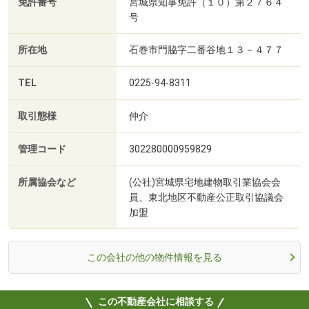
免許番号
宮城県知事免許（１０）第２７６４
号
所在地
石巻市門脇字二番谷地１３－４７７
TEL
0225-94-8311
取引態様
仲介
管理コード
302280000959829
所属協会など
(公社)宮城県宅地建物取引業協会会
員、東北地区不動産公正取引協議会
加盟
この会社の他の物件情報を見る
この不動産会社に相談する