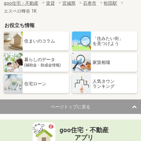
goo住宅・不動産
賃貸
宮城県
石巻市
蛇田駅
エスペロ蜂谷 1K
お役立ち情報
「住みたい街」
住まいのコラム
を見つけよう
暮らしのデータ
家賃相場
(補助金・助成金情報)
人気タウン
住宅ローン
ランキング
ページトップに戻る
goo住宅・不動産
アプリ