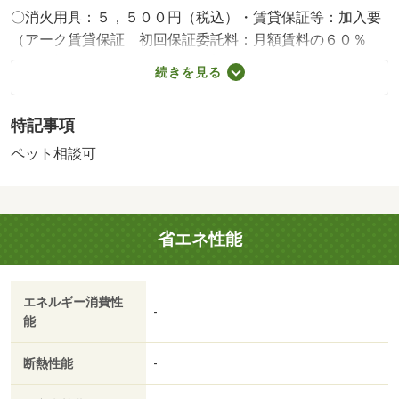
〇消火用具：５，５００円（税込）・賃貸保証等：加入要
（アーク賃貸保証 初回保証委託料：月額賃料の６０％
～）・蛇田駅徒歩２分！２階角部屋です。２面採光で日当
続きを見る
たり良好。一人暮らしに最適です♪・仲介手数料：不要/●
退去時室内清掃料 33000円
特記事項
ペット相談可
省エネ性能
エネルギー消費性
-
能
断熱性能
-