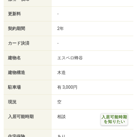
更新料
-
契約期間
2年
カード決済
-
建物名
エスペロ蜂谷
建物構造
木造
駐車場
有 3,000円
現況
空
入居可能時期
相談
入居可能時期
を知りたい
住宅保険
あり