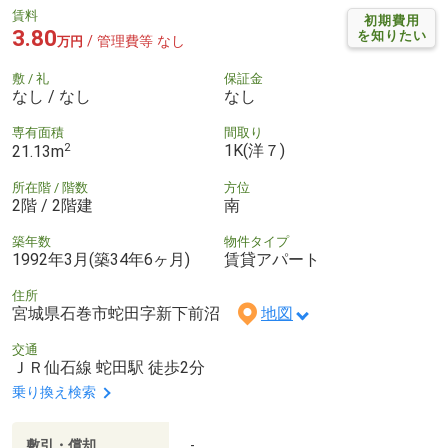
賃料
初期費用
3.80
を知りたい
/ 管理費等 なし
万円
敷 / 礼
保証金
なし / なし
なし
専有面積
間取り
2
1K(洋７)
21.13m
所在階 / 階数
方位
2階 / 2階建
南
築年数
物件タイプ
1992年3月(築34年6ヶ月)
賃貸アパート
住所
宮城県石巻市蛇田字新下前沼
地図
交通
ＪＲ仙石線 蛇田駅 徒歩2分
乗り換え検索
敷引・償却
-